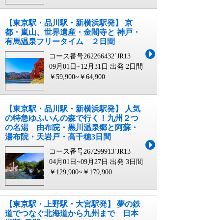
【東京駅・品川駅・新横浜駅発】 京
都・嵐山、世界遺産・金閣寺と 神戸・
有馬温泉フリータイム ２日間
コース番号262266432`JR13
09月01日~12月31日 出発
2日間
￥59,900~￥64,900
【東京駅・品川駅・新横浜駅発】 人気
の特急ゆふいんの森で行く！九州２つ
の名湯 由布院・黒川温泉郷と阿蘇・
湯布院・天岩戸・高千穂3日間
コース番号267299913`JR13
04月01日~09月27日 出発
3日間
￥129,900~￥179,900
【東京駅・上野駅・大宮駅発】 夢の鉄
道でつなぐ北海道から九州まで 日本