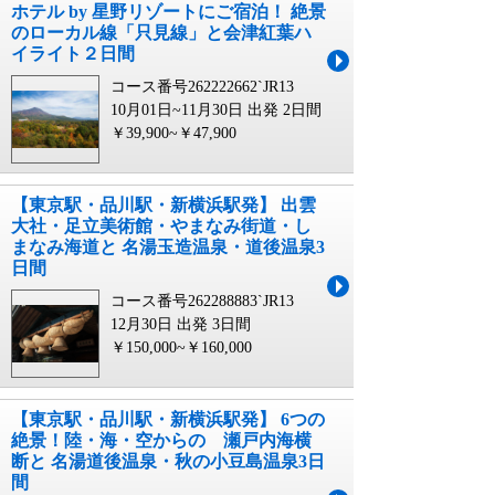
ホテル by 星野リゾートにご宿泊！ 絶景
のローカル線「只見線」と会津紅葉ハ
イライト２日間
コース番号262222662`JR13
10月01日~11月30日 出発
2日間
￥39,900~￥47,900
【東京駅・品川駅・新横浜駅発】 出雲
大社・足立美術館・やまなみ街道・し
まなみ海道と 名湯玉造温泉・道後温泉3
日間
コース番号262288883`JR13
12月30日 出発
3日間
￥150,000~￥160,000
【東京駅・品川駅・新横浜駅発】 6つの
絶景！陸・海・空からの 瀬戸内海横
断と 名湯道後温泉・秋の小豆島温泉3日
間