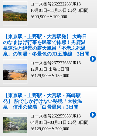
コース番号262222263`JR13
10月01日~11月30日 出発
3日間
￥99,900~￥109,900
【東京駅・上野駅・大宮駅発】 大晦日
のなまはげ行事を民家で体感！男鹿温
泉連泊と絶景の露天風呂「不老ふ死温
泉」の初湯・冬景色のJR五能線 3日間
コース番号267222633`JR13
12月31日 出発
3日間
￥129,900~￥139,000
【東京駅・上野駅・大宮駅・高崎駅
発】 船でしか行けない秘境「大牧温
泉」信州の秘湯「白骨温泉」3日間
コース番号262255653`JR13
04月01日~03月31日 出発
3日間
￥129,000~￥209,000