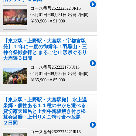
コース番号262222322`JR15
08月01日~08月31日 出発
2日間
￥89,900~￥91,900
【東京駅・上野駅・大宮駅・宇都宮駅
発】 12年に一度の御縁年！羽黒山・三
神合祭殿参拝と まるごと山形県ぐるり
大周遊３日間
コース番号262222173`JJ13
04月01日~09月27日 出発
3日間
￥65,900~￥85,900
【東京駅・上野駅・大宮駅発】 水上温
泉郷・個性ある１１種の中から選べる
貸切露天風呂と上州牛陶板焼き付き松
茸会席膳・上州りんご狩り食べ放題
２日間
コース番号262237522`JR13