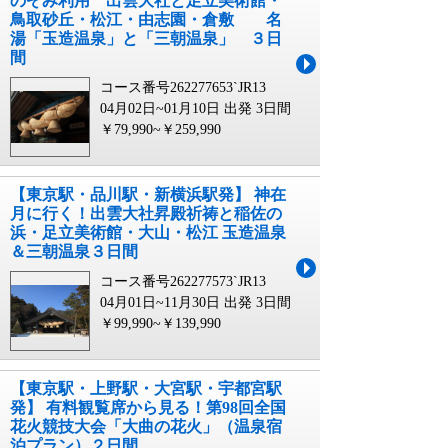
のぞみ利用 出雲大社と足立美術館・
鳥取砂丘・松江・由志園・倉敷 名
湯「玉造温泉」と「三朝温泉」 ３日
間
コース番号262277653`JR13
04月02日~01月10日 出発
3日間
￥79,990~￥259,990
【東京駅・品川駅・新横浜駅発】 神在
月に行く！出雲大社昇殿祈祷と稲佐の
浜・足立美術館・大山・松江 玉造温泉
＆三朝温泉３日間
コース番号262277573`JR13
04月01日~11月30日 出発
3日間
￥99,990~￥139,990
【東京駅・上野駅・大宮駅・宇都宮駅
発】 有料観覧席から見る！第98回全国
花火競技大会「大曲の花火」（温泉宿
泊プラン）２日間