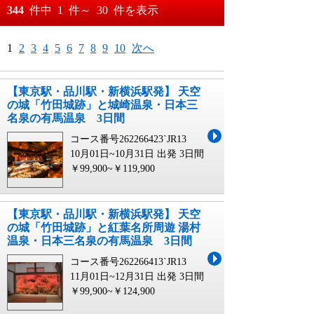
おすすめ順
344
件中
1
件～
30
件を表示
料金が安い順
月
日～
1
2
3
4
5
6
7
8
9
10
次へ
料金が高い順
月
日
【東京駅・品川駅・新横浜駅発】 天空
の城「竹田城跡」と城崎温泉・日本三
名泉の有馬温泉 3日間
コース番号262266423`JR13
10月01日~10月31日 出発
3日間
￥99,900~￥119,900
【東京駅・品川駅・新横浜駅発】 天空
の城「竹田城跡」と紅葉名所周遊 湯村
温泉・日本三名泉の有馬温泉 3日間
コース番号262266413`JR13
11月01日~12月31日 出発
3日間
￥99,900~￥124,900