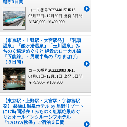
縦断5日間
コース番号262244015`JR13
03月22日~12月30日 出発
5日間
￥240,000~￥400,000
【東京駅・上野駅・大宮駅発】 「乳頭
温泉」「酸ヶ湯温泉」「玉川温泉」み
ちのく秘湯めぐりと 絶景のローカル線
「五能線」・男鹿半島の「なまはげ」
（３日間）
コース番号262222083`JR13
04月01日~12月31日 出発
3日間
￥79,900~￥109,900
【東京駅・上野駅・大宮駅・宇都宮駅
発】 磐梯山温泉ホテル by 星野リゾート
に17時間滞在！みちのく紅葉絶景めぐ
りとオールインクルーシブホテル
「TAOYA秋保」ご宿泊３日間