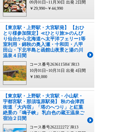
09月01日~11月30日 出発
2日間
￥29,990~￥44,990
【東京駅・上野駅・大宮駅発】 【おひ
とり様参加限定】≪ひとり旅≫のんび
り仙台から北海道へ太平洋フェリー1等
室利用・錦秋の奥入瀬・十和田・八甲
田山・下北半島と函館山夜景と湯の川
温泉４日間
コース番号2636115H4`JR13
10月01日~10月31日 出発
4日間
￥180,000
【東京駅・上野駅・大宮駅・小山駅・
宇都宮駅・那須塩原駅発】 秋の会津西
街道「大内宿」「塔のへつり」と紅葉
絶景の「鳴子峡」 乳白色の蔵王温泉ご
宿泊２日間
コース番号262222272`JR13