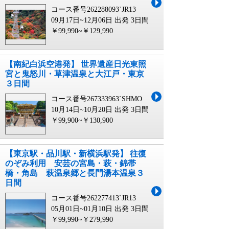
コース番号262288093`JR13
09月17日~12月06日 出発
3日間
￥99,990~￥129,990
【南紀白浜空港発】 世界遺産日光東照
宮と鬼怒川・草津温泉と大江戸・東京
３日間
コース番号267333963`SHMO
10月14日~10月20日 出発
3日間
￥99,900~￥130,900
【東京駅・品川駅・新横浜駅発】 往復
のぞみ利用 安芸の宮島・萩・錦帯
橋・角島 萩温泉郷と長門湯本温泉３
日間
コース番号262277413`JR13
05月01日~01月10日 出発
3日間
￥99,990~￥279,990