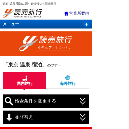
東京 温泉 宿泊に関する情報なら読売旅行
営業所案内
メニュー
国内旅行
バスツアー
海外旅行
クルーズ
航空・ＪＲ＋宿泊
航空券＆ホテル
「東京 温泉 宿泊」
のツアー
国内旅行
海外旅行
検索条件を変更する
並び替え