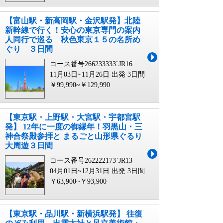
【富山駅・新高岡駅・金沢駅発】北陸
新幹線で行く！安心の東京専門の案内
人同行で巡る 秋色東京１５の名所め
ぐり ３日間
コース番号266233333`JR16
11月03日~11月26日 出発
3日間
￥99,990~￥129,990
【東京駅・上野駅・大宮駅・宇都宮駅
発】 12年に一度の御縁年！羽黒山・三
神合祭殿参拝と まるごと山形県ぐるり
大周遊３日間
コース番号262222173`JR13
04月01日~12月31日 出発
3日間
￥63,900~￥93,900
【東京駅・品川駅・新横浜駅発】 往復