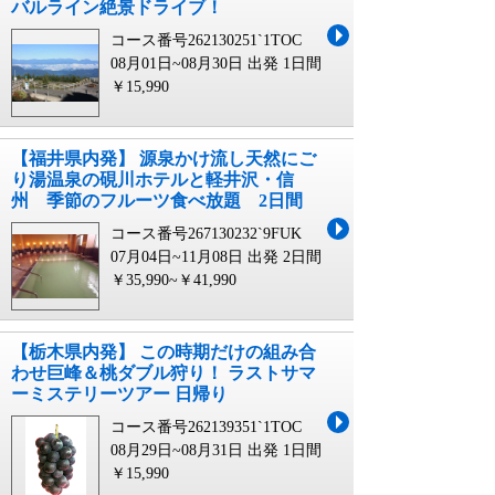
バルライン絶景ドライブ！
コース番号262130251`1TOC
08月01日~08月30日 出発
1日間
￥15,990
【福井県内発】 源泉かけ流し天然にご
り湯温泉の硯川ホテルと軽井沢・信
州 季節のフルーツ食べ放題 2日間
コース番号267130232`9FUK
07月04日~11月08日 出発
2日間
￥35,990~￥41,990
【栃木県内発】 この時期だけの組み合
わせ巨峰＆桃ダブル狩り！ ラストサマ
ーミステリーツアー 日帰り
コース番号262139351`1TOC
08月29日~08月31日 出発
1日間
￥15,990