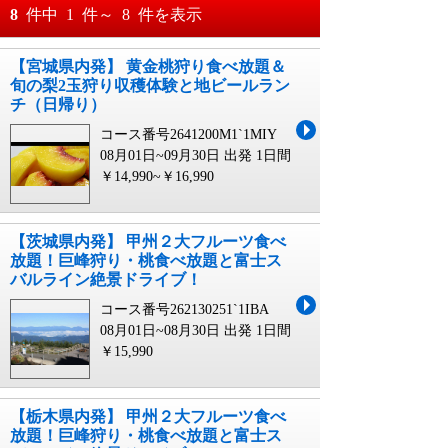
おすすめ順
8
件中
1
件～
8
件を表示
料金が安い順
【宮城県内発】 黄金桃狩り食べ放題＆
月
日～
旬の梨2玉狩り収穫体験と地ビールラン
料金が高い順
チ（日帰り）
月
日
コース番号2641200M1`1MIY
08月01日~09月30日 出発
1日間
￥14,990~￥16,990
【茨城県内発】 甲州２大フルーツ食べ
放題！巨峰狩り・桃食べ放題と富士ス
バルライン絶景ドライブ！
コース番号262130251`1IBA
08月01日~08月30日 出発
1日間
￥15,990
【栃木県内発】 甲州２大フルーツ食べ
放題！巨峰狩り・桃食べ放題と富士ス