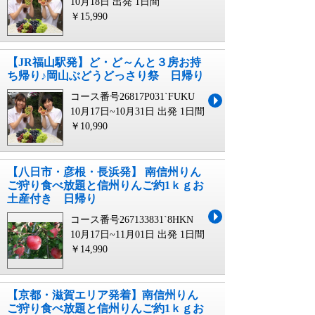
10月18日 出発
1日間
￥15,990
【JR福山駅発】ど・ど～んと３房お持
ち帰り♪岡山ぶどうどっさり祭 日帰り
コース番号26817P031`FUKU
10月17日~10月31日 出発
1日間
￥10,990
【八日市・彦根・長浜発】 南信州りん
ご狩り食べ放題と信州りんご約1ｋｇお
土産付き 日帰り
コース番号267133831`8HKN
10月17日~11月01日 出発
1日間
￥14,990
【京都・滋賀エリア発着】南信州りん
ご狩り食べ放題と信州りんご約1ｋｇお