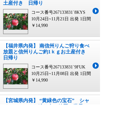
土産付き 日帰り
コース番号267133831`8KYS
10月24日~11月21日 出発
1日間
￥14,990
【福井県内発】 南信州りんご狩り食べ
放題と信州りんご約1ｋｇお土産付き
日帰り
コース番号267133831`9FUK
10月25日~11月08日 出発
1日間
￥14,990
【宮城県内発】 “黄緑色の宝石” シャ
インマスカット狩り食べ放題と世界一
のクラゲの水族館（日帰り）
コース番号2641228M1`1MIY
09月01日~10月04日 出発
1日間
￥16,990~￥17,990