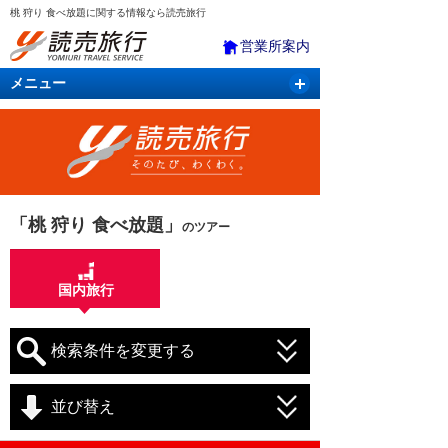
桃 狩り 食べ放題に関する情報なら読売旅行
営業所案内
メニュー
国内旅行
バスツアー
海外旅行
クルーズ
航空・ＪＲ＋宿泊
航空券＆ホテル
「桃 狩り 食べ放題」
のツアー
国内旅行
検索条件を変更する
並び替え