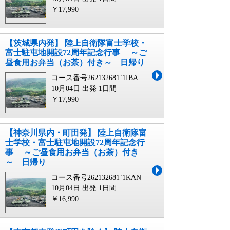
￥17,990
【茨城県内発】 陸上自衛隊富士学校・
富士駐屯地開設72周年記念行事 ～ご
昼食用お弁当（お茶）付き～ 日帰り
コース番号262132681`1IBA
10月04日 出発
1日間
￥17,990
【神奈川県内・町田発】 陸上自衛隊富
士学校・富士駐屯地開設72周年記念行
事 ～ご昼食用お弁当（お茶）付き
～ 日帰り
コース番号262132681`1KAN
10月04日 出発
1日間
￥16,990