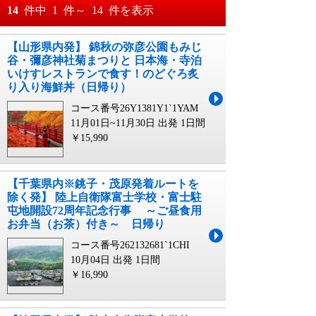
おすすめ順
14
件中
1
件～
14
件を表示
料金が安い順
【山形県内発】 錦秋の弥彦公園もみじ
月
日～
谷・彌彦神社菊まつりと 日本海・寺泊
料金が高い順
いけすレストランで食す！のどぐろ炙
月
日
り入り海鮮丼（日帰り）
コース番号26Y1381Y1`1YAM
11月01日~11月30日 出発
1日間
￥15,990
【千葉県内※銚子・茂原発着ルートを
除く発】 陸上自衛隊富士学校・富士駐
屯地開設72周年記念行事 ～ご昼食用
お弁当（お茶）付き～ 日帰り
コース番号262132681`1CHI
10月04日 出発
1日間
￥16,990