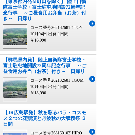
【東京都内発※町田を除く】 陸上自衛
隊富士学校・富士駐屯地開設72周年記
念行事 ～ご昼食用お弁当（お茶）付
き～ 日帰り
コース番号262132681`1TOY
10月04日 出発
1日間
￥16,990
【群馬県内発】 陸上自衛隊富士学校・
富士駐屯地開設72周年記念行事 ～ご
昼食用お弁当（お茶）付き～ 日帰り
コース番号262132681`1GUM
10月04日 出発
1日間
￥18,990
【JR広島駅発】秋を彩るバラ・コスモ
ス２つの花競演と丹波秋の大収穫祭 ２
日間
コース番号268160102`HIRO