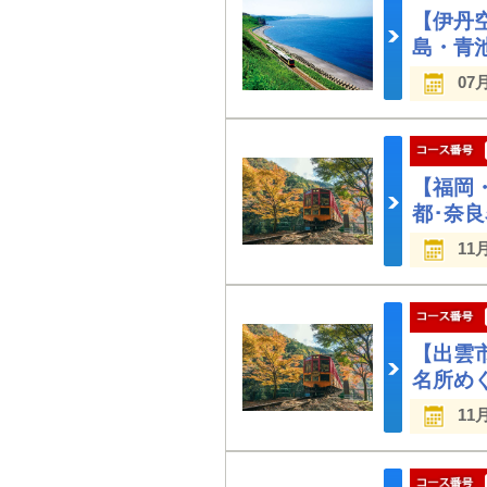
【伊丹
島・青
07
【福岡
都･奈
11
【出雲
名所め
11