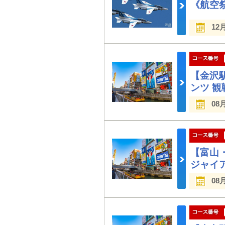
《航空
12
【金沢
ンツ 
08
【富山
ジャイ
08