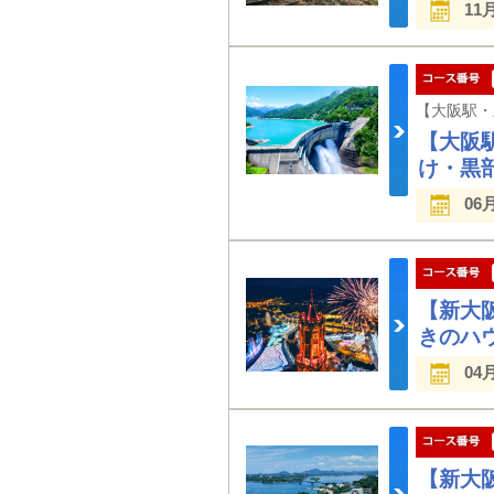
11
【大阪
け・黒
06
【新大
きのハ
04
【新大