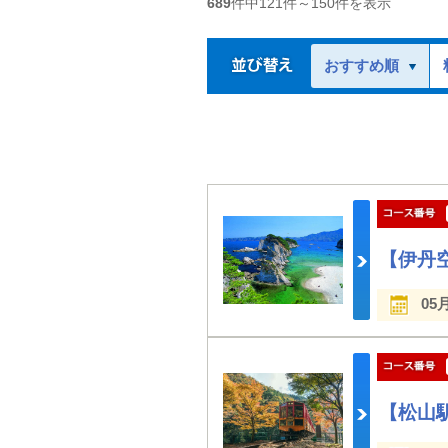
689
件中
121
件～
150
件を表示
おすすめ順
【伊丹
05
【松山