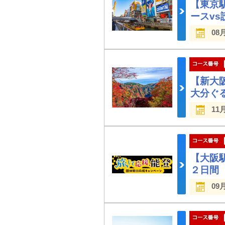
【東京
ースv
08
【新大
大分ぐ
11
【大阪
２日間
09