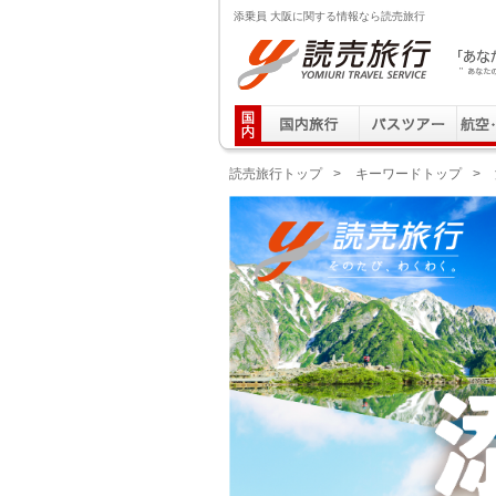
添乗員 大阪に関する情報なら読売旅行
読売旅行 「あなたの街から」旅にでる｜Yomiuri T
読売旅行トップ
>
キーワードトップ
>