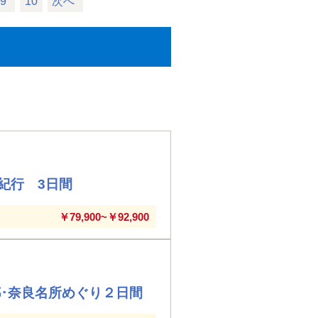
9
10
次へ
紀行 3日間
￥79,900~￥92,900
･奈良名所めぐり２日間