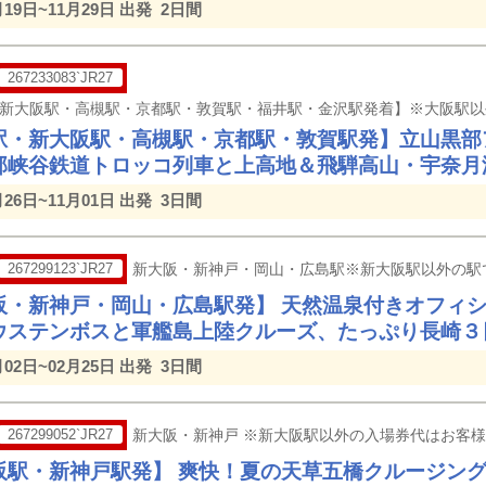
月19日~11月29日 出発
2日間
267233083`JR27
駅・新大阪駅・高槻駅・京都駅・敦賀駅発】立山黒部
部峡谷鉄道トロッコ列車と上高地＆飛騨高山・宇奈月
月26日~11月01日 出発
3日間
267299123`JR27
新大阪・新神戸・岡山・広島駅※新大阪駅以外の駅
阪・新神戸・岡山・広島駅発】 天然温泉付きオフィシ
ウステンボスと軍艦島上陸クルーズ、たっぷり長崎３
月02日~02月25日 出発
3日間
267299052`JR27
新大阪・新神戸 ※新大阪駅以外の入場券代はお客
阪駅・新神戸駅発】 爽快！夏の天草五橋クルージン