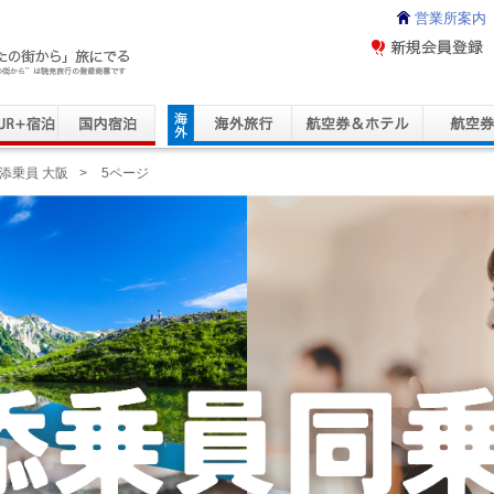
営業所案内
ravel Service
添乗員 大阪
>
5ページ