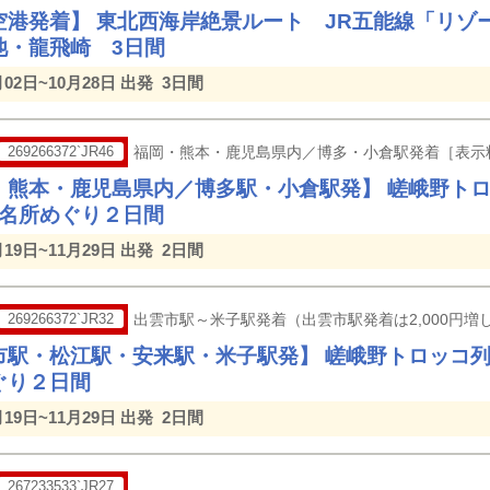
空港発着】 東北西海岸絶景ルート JR五能線「リゾ
池・龍飛崎 3日間
月02日~10月28日 出発
3日間
269266372`JR46
福岡・熊本・鹿児島県内／博多・小倉駅発着［表示
・熊本・鹿児島県内／博多駅・小倉駅発】 嵯峨野ト
良名所めぐり２日間
月19日~11月29日 出発
2日間
269266372`JR32
出雲市駅～米子駅発着（出雲市駅発着は2,000円増し
市駅・松江駅・安来駅・米子駅発】 嵯峨野トロッコ列
ぐり２日間
月19日~11月29日 出発
2日間
267233533`JR27