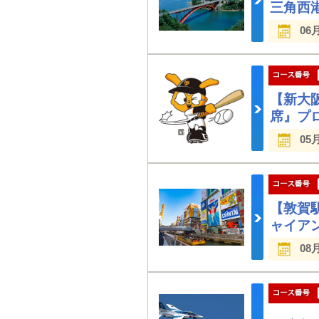
三角西
06
【新大
席』プ
05
【敦賀
ャイア
08