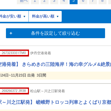
前へ
1
2
3
4
5
6
7
8
料金が安い順
料金が高い順
条件を設定して絞り込む
267323333`ITM0
伊丹空港発着
空港発着】 きらめきの三陸海岸！海の幸グルメ&絶景
月24日~11月23日 出発
3日間
269266372`JR38
松山駅～川之江駅発着
駅～川之江駅発】 嵯峨野トロッコ列車とよくばり京都