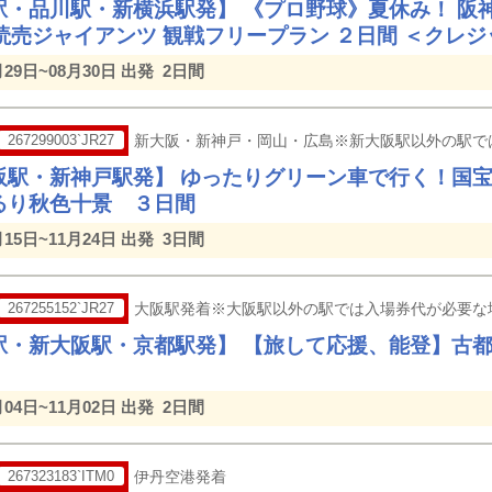
駅・品川駅・新横浜駅発】 《プロ野球》夏休み！ 阪
s読売ジャイアンツ 観戦フリープラン ２日間 ＜クレ
月29日~08月30日 出発
2日間
267299003`JR27
新大阪・新神戸・岡山・広島※新大阪駅以外の駅で
阪駅・新神戸駅発】 ゆったりグリーン車で行く！国
るり秋色十景 ３日間
月15日~11月24日 出発
3日間
267255152`JR27
大阪駅発着※大阪駅以外の駅では入場券代が必要な
駅・新大阪駅・京都駅発】 【旅して応援、能登】古
月04日~11月02日 出発
2日間
267323183`ITM0
伊丹空港発着