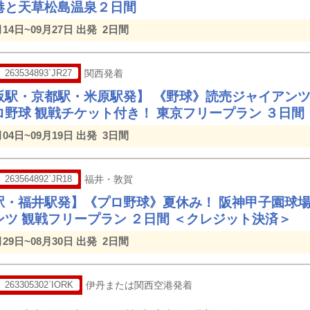
港と天草松島温泉２日間
月14日~09月27日 出発
2日間
263534893`JR27
関西発着
阪駅・京都駅・米原駅発】 《野球》読売ジャイアン
ロ野球 観戦チケット付き！ 東京フリープラン ３日間
月04日~09月19日 出発
3日間
263564892`JR18
福井・敦賀
駅・福井駅発】《プロ野球》夏休み！ 阪神甲子園球場
ンツ 観戦フリープラン ２日間 ＜クレジット決済＞
月29日~08月30日 出発
2日間
263305302`IORK
伊丹または関西空港発着