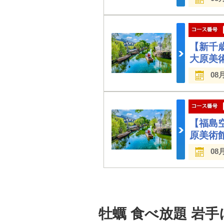
【新千
大原美
08
【福島
原美術
08
牡蠣 食べ放題 岩