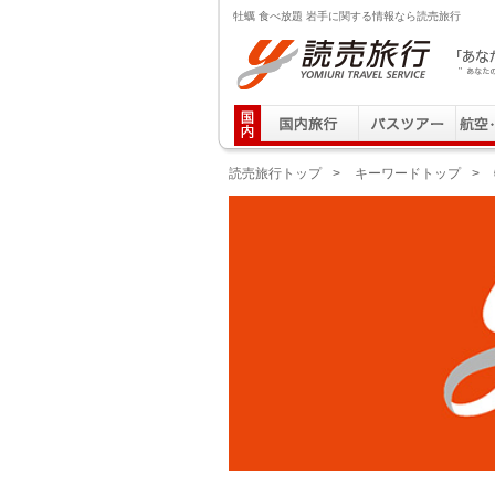
牡蠣 食べ放題 岩手に関する情報なら読売旅行
読売旅行 「あなたの街から」旅にでる｜Yomiuri T
読売旅行トップ
>
キーワードトップ
>