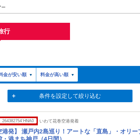
アー
旅行
料金が安い順
料金が高い順
条件を設定して絞り込む
264382754`HNA0
いわて花巻空港発着
空港発】 瀬戸内2島巡り！アートな「直島」・オリー
館・港まち神戸（4日間）