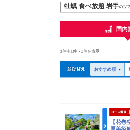
牡蠣 食べ放題 岩手
のツ
国内
1
件中
1
件～
1
件を表示
おすすめ順
【花巻
原美術