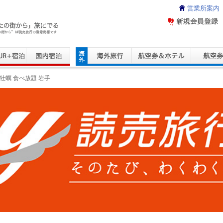
営業所案内
ravel Service
牡蠣 食べ放題 岩手