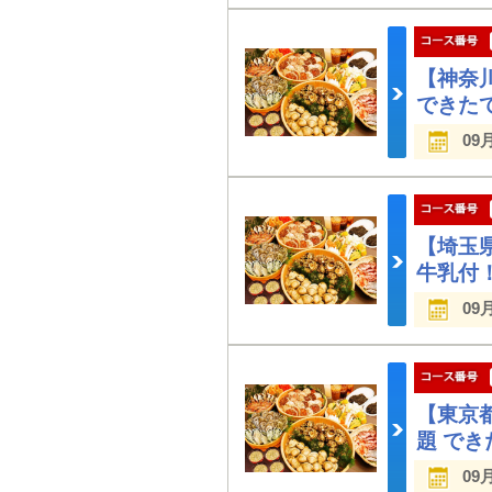
【神奈
できた
09
【埼玉
牛乳付
09
【東京
題 で
09