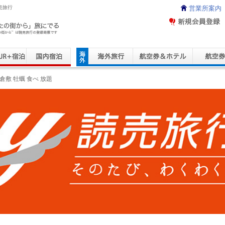
売旅行
営業所案内
ravel Service
倉敷 牡蠣 食べ 放題