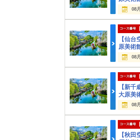
08
【仙台
原美術
08
【新千
大原美
08
【秋田