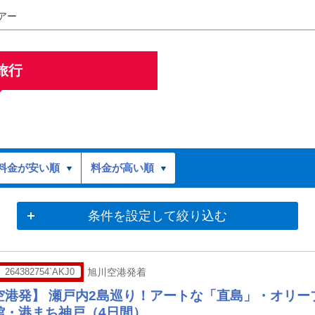
アー
旅行
料金が安い順
料金が高い順
条件を設定して絞り込む
264382754`AKJ0
旭川空港発着
空港発】 瀬戸内2島巡り！アートな「直島」・オリー
館・港まち神戸（4日間）