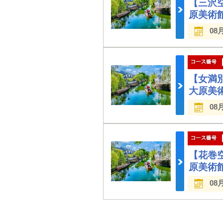
【三沢
原美術
08
【女満
大原美
08
【花巻
原美術
08