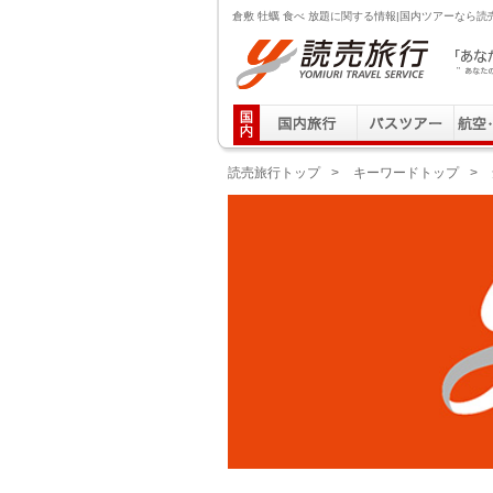
倉敷 牡蠣 食べ 放題に関する情報|国内ツアーなら読
読売旅行 「あなたの街から」旅にでる｜Yomiuri T
読売旅行トップ
>
キーワードトップ
>