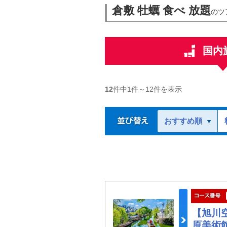
倉敷 牡蠣 食べ 放題
のツ
国内
12
件中
1
件～
12
件を表示
おすすめ順
【旭川
原美術