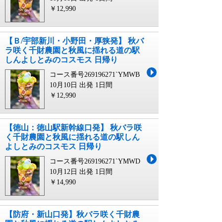
￥12,990
【Ｂ/宇部新川・小野田・厚狭発】 秋バ
ラ咲く千財農園と秋風に揺れる道の駅
しんよしとみのコスモス 日帰り
コース番号269196271`YMWB
10月10日 出発
1日間
￥12,990
【徳山：徳山駅新幹線口発】 秋バラ咲
く千財農園と秋風に揺れる道の駅しん
よしとみのコスモス 日帰り
コース番号269196271`YMWD
10月12日 出発
1日間
￥14,990
【防府・新山口発】秋バラ咲く千財農