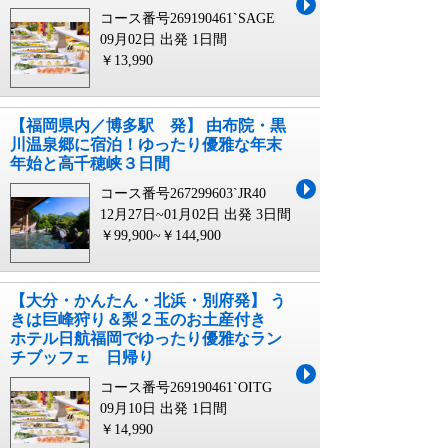
コース番号269190461`SAGE
09月02日 出発
1日間
￥13,990
【福岡県内／博多駅 発】 由布院・黒
川温泉郷に宿泊！ゆったり優雅な年末
年始と高千穂峡３日間
コース番号267299603`JR40
12月27日~01月02日 出発
3日間
￥99,900~￥144,900
【大分・かんたん・北浜・別府発】 う
きは巨峰狩り＆梨２玉のお土産付き
ホテル日航福岡でゆったり優雅なラン
チブッフェ 日帰り
コース番号269190461`OITG
09月10日 出発
1日間
￥14,990