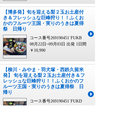
【博多発】旬を迎える梨２玉お土産付
き＆フレッシュな巨峰狩り！！ふくお
かのフルーツ王国・実りのうきは夏得
祭 日帰り
コース番号269190451`FUKB
08月22日~09月03日 出発
1日間
￥10,990
【柳川・みやま・羽犬塚・西鉄久留米
発】 旬を迎える梨２玉お土産付き＆フ
レッシュな巨峰狩り！！ふくおかのフ
ルーツ王国・実りのうきは夏得祭 日
帰り
コース番号269190451`FUKD
08月25日~09月06日 出発
1日間
￥9,990
【直方・小竹・新飯塚・飯塚発】 旬を