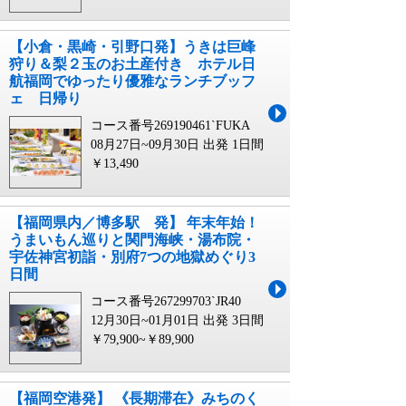
【小倉・黒崎・引野口発】うきは巨峰
狩り＆梨２玉のお土産付き ホテル日
航福岡でゆったり優雅なランチブッフ
ェ 日帰り
コース番号269190461`FUKA
08月27日~09月30日 出発
1日間
￥13,490
【福岡県内／博多駅 発】 年末年始！
うまいもん巡りと関門海峡・湯布院・
宇佐神宮初詣・別府7つの地獄めぐり3
日間
コース番号267299703`JR40
12月30日~01月01日 出発
3日間
￥79,900~￥89,900
【福岡空港発】 《長期滞在》みちのく