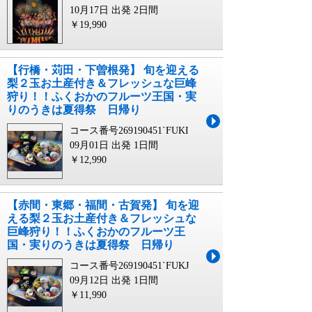
10月17日 出発
2日間
￥19,990
【行橋・苅田・下曽根発】 旬を迎える
梨２玉お土産付き＆フレッシュな巨峰
狩り！！ふくおかのフルーツ王国・実
りのうきは夏得祭 日帰り
コース番号269190451`FUKI
09月01日 出発
1日間
￥12,990
【赤間・東郷・福間・古賀発】 旬を迎
える梨２玉お土産付き＆フレッシュな
巨峰狩り！！ふくおかのフルーツ王
国・実りのうきは夏得祭 日帰り
コース番号269190451`FUKJ
09月12日 出発
1日間
￥11,990