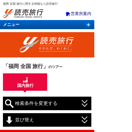
福岡 全国 旅行に関する情報なら読売旅行
営業所案内
メニュー
国内旅行
バスツアー
海外旅行
クルーズ
航空・ＪＲ＋宿泊
航空券＆ホテル
「福岡 全国 旅行」
のツアー
国内旅行
検索条件を変更する
並び替え