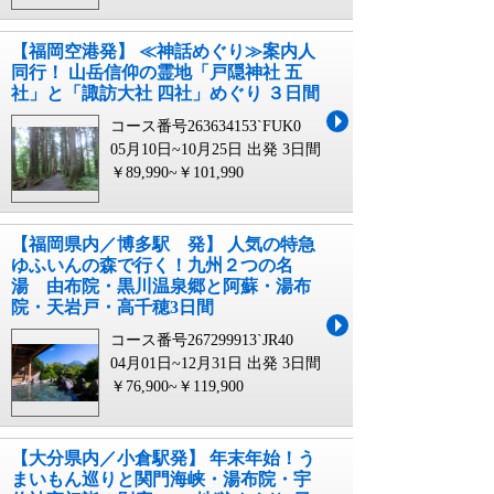
【福岡空港発】 ≪神話めぐり≫案内人
同行！ 山岳信仰の霊地「戸隠神社 五
社」と「諏訪大社 四社」めぐり ３日間
コース番号263634153`FUK0
05月10日~10月25日 出発
3日間
￥89,990~￥101,990
【福岡県内／博多駅 発】 人気の特急
ゆふいんの森で行く！九州２つの名
湯 由布院・黒川温泉郷と阿蘇・湯布
院・天岩戸・高千穂3日間
コース番号267299913`JR40
04月01日~12月31日 出発
3日間
￥76,900~￥119,900
【大分県内／小倉駅発】 年末年始！う
まいもん巡りと関門海峡・湯布院・宇