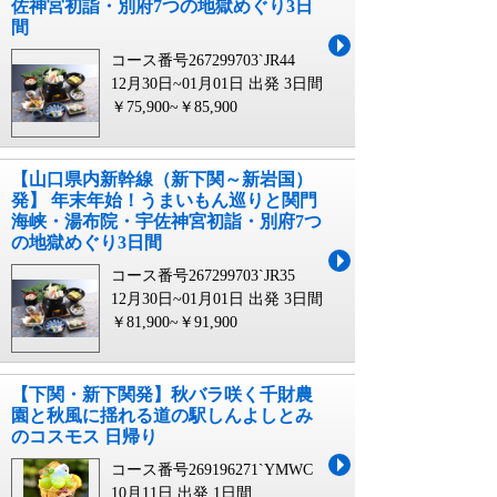
佐神宮初詣・別府7つの地獄めぐり3日
間
コース番号267299703`JR44
12月30日~01月01日 出発
3日間
￥75,900~￥85,900
【山口県内新幹線（新下関～新岩国）
発】 年末年始！うまいもん巡りと関門
海峡・湯布院・宇佐神宮初詣・別府7つ
の地獄めぐり3日間
コース番号267299703`JR35
12月30日~01月01日 出発
3日間
￥81,900~￥91,900
【下関・新下関発】秋バラ咲く千財農
園と秋風に揺れる道の駅しんよしとみ
のコスモス 日帰り
コース番号269196271`YMWC
10月11日 出発
1日間