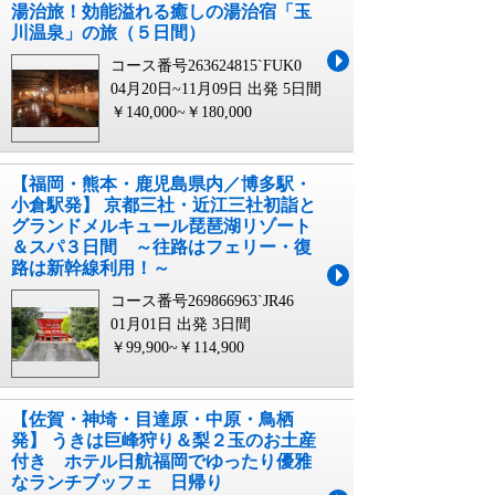
湯治旅！効能溢れる癒しの湯治宿「玉
川温泉」の旅（５日間）
コース番号263624815`FUK0
04月20日~11月09日 出発
5日間
￥140,000~￥180,000
【福岡・熊本・鹿児島県内／博多駅・
小倉駅発】 京都三社・近江三社初詣と
グランドメルキュール琵琶湖リゾート
＆スパ３日間 ～往路はフェリー・復
路は新幹線利用！～
コース番号269866963`JR46
01月01日 出発
3日間
￥99,900~￥114,900
【佐賀・神埼・目達原・中原・鳥栖
発】 うきは巨峰狩り＆梨２玉のお土産
付き ホテル日航福岡でゆったり優雅
なランチブッフェ 日帰り