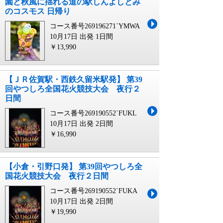
園と秋風に揺れる道の駅しんよしとみ
のコスモス 日帰り
コース番号269196271`YMWA
10月17日 出発
1日間
￥13,990
【ＪＲ佐賀駅・西鉄久留米駅発】 第39
回やつしろ全国花火競技大会 夜行２
日間
コース番号269190552`FUKL
10月17日 出発
2日間
￥16,990
【小倉・引野口発】 第39回やつしろ全
国花火競技大会 夜行２日間
コース番号269190552`FUKA
10月17日 出発
2日間
￥19,990