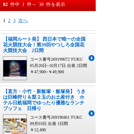
おすすめ順
82
件中
1
件～
30
件を表示
料金が安い順
月
日～
1
2
3
次へ
料金が高い順
月
日
【福岡ルート発】 西日本で唯一の全国
花火競技大会！第39回やつしろ全国花
火競技大会 2日間
コース番号269199072`FUKU
05月20日~10月17日 出発
2日間
￥47,900~￥49,900
【直方・小竹・新飯塚・飯塚発】 うき
は巨峰狩り＆梨２玉のお土産付き ホ
テル日航福岡でゆったり優雅なランチ
ブッフェ 日帰り
コース番号269190461`FUKC
09月03日 出発
1日間
￥12,490