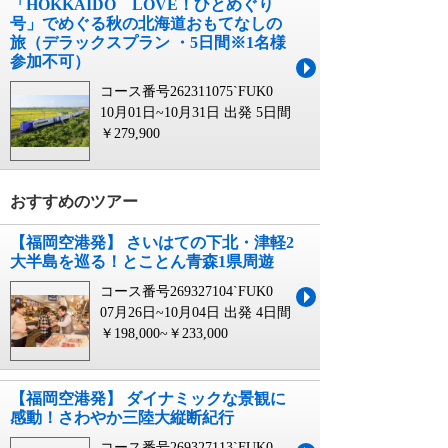
「HOKKAIDO LOVE！ひとめぐり
号」でめぐる秋の北海道おもてなしの
旅（デラックスプラン ・5日間※1名様
参加不可）
コース番号262311075`FUK0
10月01日~10月31日 出発
5日間
￥279,900
おすすめのツアー
【福岡空港発】 さいはての下北・津軽2
大半島を巡る！とことん青森1県周遊
コース番号269327104`FUK0
07月26日~10月04日 出発
4日間
￥198,000~￥233,000
【福岡空港発】 ダイナミックな景観に
感動！さわやか三陸大縦断紀行
コース番号269327113`FUK0