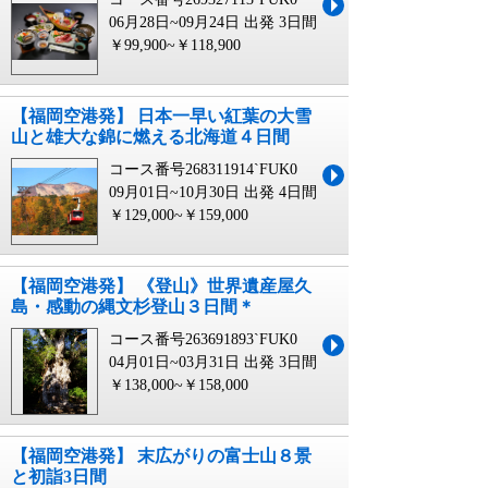
06月28日~09月24日 出発
3日間
￥99,900~￥118,900
【福岡空港発】 日本一早い紅葉の大雪
山と雄大な錦に燃える北海道４日間
コース番号268311914`FUK0
09月01日~10月30日 出発
4日間
￥129,000~￥159,000
【福岡空港発】 《登山》世界遺産屋久
島・感動の縄文杉登山３日間＊
コース番号263691893`FUK0
04月01日~03月31日 出発
3日間
￥138,000~￥158,000
【福岡空港発】 末広がりの富士山８景
と初詣3日間