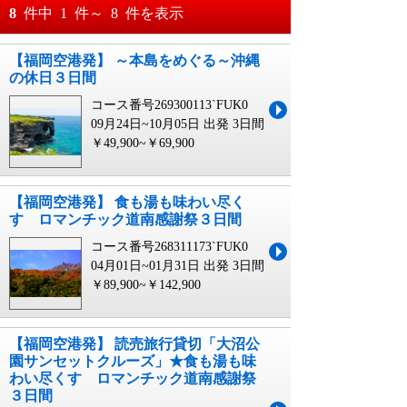
おすすめ順
8
件中
1
件～
8
件を表示
料金が安い順
【福岡空港発】 ～本島をめぐる～沖縄
月
日～
の休日３日間
料金が高い順
月
日
コース番号269300113`FUK0
09月24日~10月05日 出発
3日間
￥49,900~￥69,900
【福岡空港発】 食も湯も味わい尽く
す ロマンチック道南感謝祭３日間
コース番号268311173`FUK0
04月01日~01月31日 出発
3日間
￥89,900~￥142,900
【福岡空港発】 読売旅行貸切「大沼公
園サンセットクルーズ」★食も湯も味
わい尽くす ロマンチック道南感謝祭
３日間