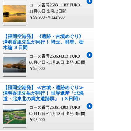
コース番号268311183`FUK0
11月08日 出発
3日間
￥99,900~￥122,900
【福岡空港発】 《遺跡・古墳めぐり》
澤明香里先生が同行！ 埼玉、群馬、栃
木編 ３日間
コース番号263634313`FUK0
06月04日~11月26日 出発
3日間
￥95,000
【福岡空港発】 ≪古墳・遺跡めぐり≫
澤明香里先生が同行！ 世界遺産「北海
道・北東北の縄文遺跡群」（３日間）
コース番号263614303`FUK0
05月17日~11月12日 出発
3日間
￥95,000