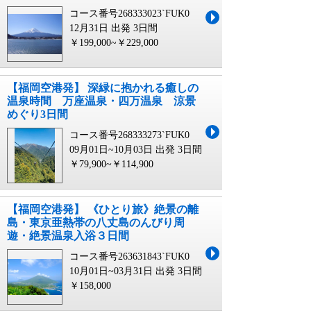
コース番号268333023`FUK0
12月31日 出発
3日間
￥199,000~￥229,000
【福岡空港発】 深緑に抱かれる癒しの
温泉時間 万座温泉・四万温泉 涼景
めぐり3日間
コース番号268333273`FUK0
09月01日~10月03日 出発
3日間
￥79,900~￥114,900
【福岡空港発】 《ひとり旅》絶景の離
島・東京亜熱帯の八丈島のんびり周
遊・絶景温泉入浴３日間
コース番号263631843`FUK0
10月01日~03月31日 出発
3日間
￥158,000