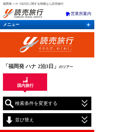
福岡発 ハナ 2泊3日に関する情報なら読売旅行
営業所案内
メニュー
国内旅行
バスツアー
海外旅行
クルーズ
航空・ＪＲ＋宿泊
航空券＆ホテル
「福岡発 ハナ 2泊3日」
のツアー
国内旅行
検索条件を変更する
並び替え