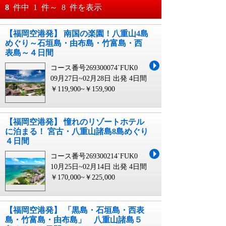
おすすめ順
8
件中
1
件～
8
件を表示
料金が安い順
【福岡空港発】 南国の楽園！八重山4島
月
日～
めぐり～石垣島・由布島・竹富島・西
料金が高い順
表島～４日間
月
日
コース番号269300074`FUK0
09月27日~02月28日 出発
4日間
￥119,900~￥159,900
【福岡空港発】 憧れのリゾートホテル
に泊まる！ 宮古・八重山諸島8島めぐり
４日間
コース番号269300214`FUK0
10月25日~02月14日 出発
4日間
￥170,000~￥225,000
【福岡空港発】 「黒島・石垣島・西表
島・竹富島・由布島」 八重山諸島５