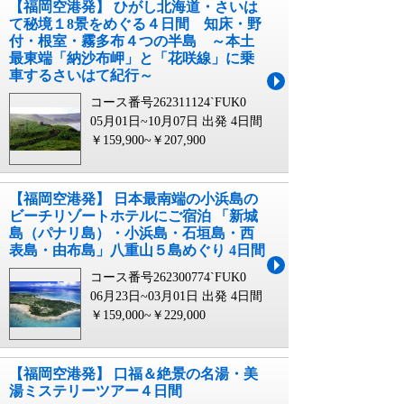
【福岡空港発】 ひがし北海道・さいは
て秘境１8景をめぐる４日間 知床・野
付・根室・霧多布４つの半島 ～本土
最東端「納沙布岬」と「花咲線」に乗
車するさいはて紀行～
コース番号262311124`FUK0
05月01日~10月07日 出発
4日間
￥159,900~￥207,900
【福岡空港発】 日本最南端の小浜島の
ビーチリゾートホテルにご宿泊 「新城
島（パナリ島）・小浜島・石垣島・西
表島・由布島」八重山５島めぐり 4日間
コース番号262300774`FUK0
06月23日~03月01日 出発
4日間
￥159,000~￥229,000
【福岡空港発】 口福＆絶景の名湯・美
湯ミステリーツアー４日間