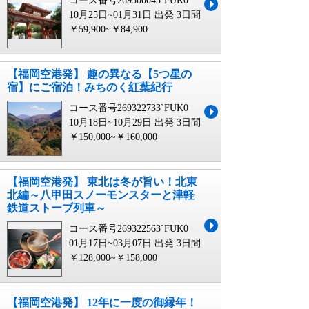
コース番号269300043`FUK0
10月25日~01月31日 出発
3日間
￥59,900~￥84,900
【福岡空港発】 趣の異なる【5つ星の
宿】にご宿泊！みちのく紅葉紀行
コース番号269322733`FUK0
10月18日~10月29日 出発
3日間
￥150,000~￥160,000
【福岡空港発】 東北は冬が旨い！北東
北編～八甲田スノーモンスターと津軽
鉄道ストーブ列車～
コース番号269322563`FUK0
01月17日~03月07日 出発
3日間
￥128,000~￥158,000
【福岡空港発】 12年に一度の御縁年！