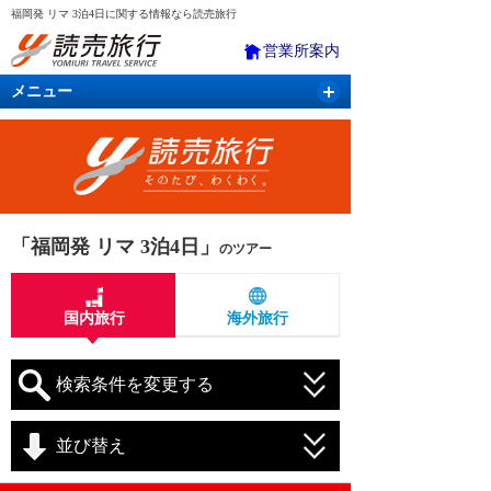
福岡発 リマ 3泊4日に関する情報なら読売旅行
営業所案内
メニュー
国内旅行
バスツアー
海外旅行
クルーズ
航空・ＪＲ＋宿泊
航空券＆ホテル
「福岡発 リマ 3泊4日」
のツアー
国内旅行
海外旅行
検索条件を変更する
並び替え