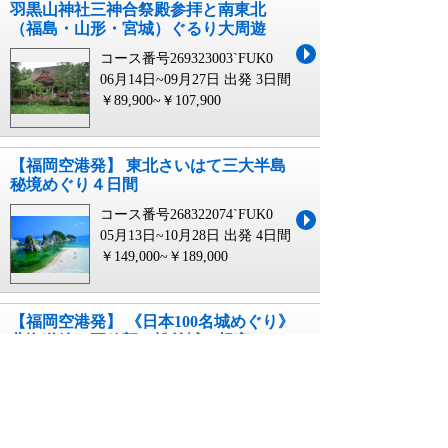
羽黒山神社三神合祭殿参拝と南東北
（福島・山形・宮城）ぐるり大周遊
コース番号269323003`FUK0
06月14日~09月27日 出発
3日間
￥89,900~￥107,900
【福岡空港発】 東北さいはて三大半島
秘境めぐり４日間
コース番号268322074`FUK0
05月13日~10月28日 出発
4日間
￥149,000~￥189,000
【福岡空港発】 《日本100名城めぐり》
北海道編・五稜郭・松前城・根室チャ
シ跡＋続100名城2城も！4日間
コース番号263611464`FUK0
05月01日~12月31日 出発
4日間
￥159,000~￥164,000