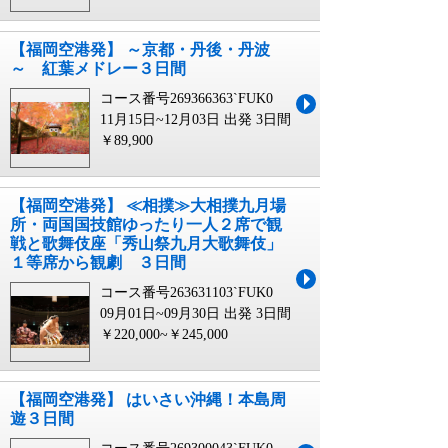
【福岡空港発】 ～京都・丹後・丹波
～ 紅葉メドレー３日間
コース番号269366363`FUK0
11月15日~12月03日 出発
3日間
￥89,900
【福岡空港発】 ≪相撲≫大相撲九月場
所・両国国技館ゆったり一人２席で観
戦と歌舞伎座「秀山祭九月大歌舞伎」
１等席から観劇 ３日間
コース番号263631103`FUK0
09月01日~09月30日 出発
3日間
￥220,000~￥245,000
【福岡空港発】 はいさい沖縄！本島周
遊３日間