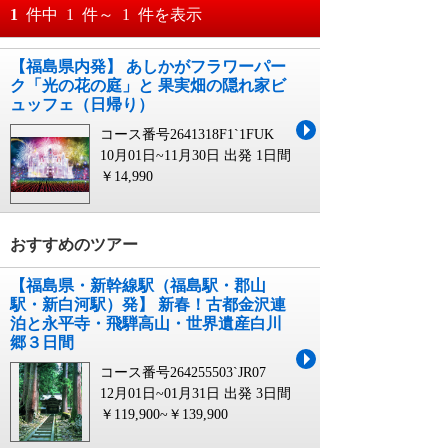
おすすめ順
1
件中
1
件～
1
件を表示
料金が安い順
【福島県内発】 あしかがフラワーパー
月
日～
ク「光の花の庭」と 果実畑の隠れ家ビ
料金が高い順
ュッフェ（日帰り）
月
日
コース番号2641318F1`1FUK
10月01日~11月30日 出発
1日間
￥14,990
おすすめのツアー
【福島県・新幹線駅（福島駅・郡山
駅・新白河駅）発】 新春！古都金沢連
泊と永平寺・飛騨高山・世界遺産白川
郷３日間
コース番号264255503`JR07
12月01日~01月31日 出発
3日間
￥119,900~￥139,900