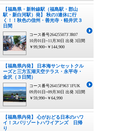
【福島県・新幹線駅（福島駅・郡山
駅・新白河駅）発】 秋の3連休に行
く！！秋色の信州・善光寺・軽井沢３
日間
コース番号264255073`JR07
10月01日~11月30日 出発
3日間
￥99,900~￥144,900
【福島県内発】 日本海サンセットクル
ーズと三方五湖天空テラス・永平寺・
金沢（３日間）
コース番号26415F963`1FUK
09月01日~09月30日 出発
3日間
￥59,990~￥64,990
【福島県内発】 心がおどる日本のハワ
イ！スパリゾートハワイアンズ 日帰
り