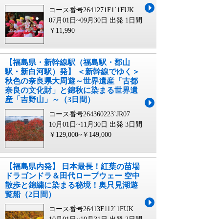
コース番号2641271F1`1FUK
07月01日~09月30日 出発
1日間
￥11,990
【福島県・新幹線駅（福島駅・郡山
駅・新白河駅）発】 ＜新幹線でゆく＞
秋色の奈良県大周遊～世界遺産「古都
奈良の文化財」と錦秋に染まる世界遺
産「吉野山」～（3日間）
コース番号264360223`JR07
10月01日~11月30日 出発
3日間
￥129,000~￥149,000
【福島県内発】 日本最長！紅葉の苗場
ドラゴンドラ＆田代ロープウェー 空中
散歩と錦繍に染まる秘境！奥只見湖遊
覧船（2日間）
コース番号26413F112`1FUK