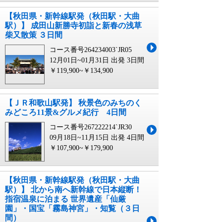
【秋田県・新幹線駅発（秋田駅・大曲
駅）】 成田山新勝寺初詣と新春の浅草
柴又散策 ３日間
コース番号264234003`JR05
12月01日~01月31日 出発
3日間
￥119,900~￥134,900
【ＪＲ和歌山駅発】 秋景色のみちのく
みどころ11景&グルメ紀行 4日間
コース番号267222214`JR30
09月18日~11月15日 出発
4日間
￥107,900~￥179,900
【秋田県・新幹線駅発（秋田駅・大曲
駅）】 北から南へ新幹線で日本縦断！
指宿温泉に泊まる 世界遺産「仙厳
園」・国宝「霧島神宮」・知覧（３日
間）