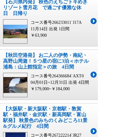
【石川県内発】 秋色のえちごトキめき
リゾート雪月花 で過ごす優雅な休
日 日帰り
コース番号266233011`J17A
11月14日 出発
1日間
￥63,900
【秋田空港発】 お二人の伊勢・南紀・
高野山周遊！５つ星の宿に3泊＜ホテル
浦島：山上館指定＞の旅 4日間
コース番号264366684`AXT0
04月01日~12月31日 出発
4日間
￥179,000~￥184,000
【大阪駅・新大阪駅・京都駅・敦賀
駅・福井駅・金沢駅・新高岡駅・富山
駅発】 秋景色のみちのくみどころ11景
&グルメ紀行 4日間
コース番号267222214`JR27