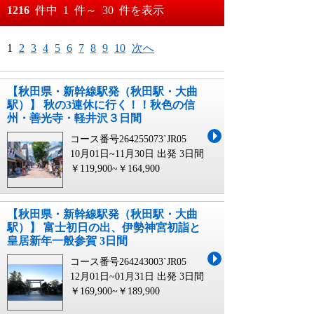
おすすめ順
1216
件中
1
件～
30
件を表示
料金が安い順
月
日～
1
2
3
4
5
6
7
8
9
10
次へ
料金が高い順
月
日
【秋田県・新幹線駅発（秋田駅・大曲
駅）】 秋の3連休に行く！！秋色の信
州・善光寺・軽井沢３日間
コース番号264255073`JR05
10月01日~11月30日 出発
3日間
￥119,900~￥164,900
【秋田県・新幹線駅発（秋田駅・大曲
駅）】 富士初日の出、伊勢神宮初詣と
皇居新年一般参賀 3日間
コース番号264243003`JR05
12月01日~01月31日 出発
3日間
￥169,900~￥189,900