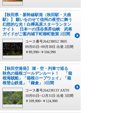
【秋田県・新幹線駅発（秋田駅・大曲
駅）】 願いをのせて信州の夜空に舞う
幻想的な光！白樺高原スターランタン
ナイト 日本一の渓谷美昇仙峡 武将
ガイドがご案内城下町柳町散策 2日間
コース番号264238052`JR05
09月01日~09月30日 出発
2日間
￥89,990~￥104,990
【秋田空港発】 湖・空・列車で巡る
秋色の箱根ゴールデンルート！ 「箱
根海賊船」「箱根ロープウェイ」「箱
根登山鉄道」「鎌倉」 3日間
コース番号264238133`AXT0
10月01日~12月31日 出発
3日間
￥109,900~￥124,900