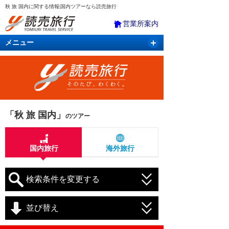
秋 旅 国内に関する情報|国内ツアーなら読売旅行
営業所案内
メニュー
国内旅行
バスツアー
海外旅行
クルーズ
航空・ＪＲ＋宿泊
航空券＆ホテル
「秋 旅 国内」
のツアー
国内旅行
海外旅行
検索条件を変更する
並び替え