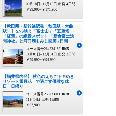
09月18日~11月15日 出発
4日間
￥99,900~￥171,900
【秋田県・新幹線駅発（秋田駅・大曲
駅）】 SNS映え「富士山」「五重塔」
「紅葉」の絶景スポット 「新倉富士浅
間神社」と河口湖もみじ回廊 2日間
コース番号264234182`JR05
11月01日~12月31日 出発
2日間
￥79,990~￥94,990
【福井県内発】 秋色のえちごトキめき
リゾート雪月花 で過ごす優雅な休
日 日帰り
コース番号266233011`JR18
11月14日 出発
1日間
￥67,900