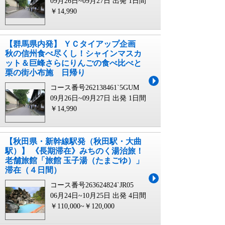
09月26日~09月27日 出発
1日間
￥14,990
【群馬県内発】 ＹＣタイアップ企画
秋の信州食べ尽くし！シャインマスカ
ット＆巨峰さらにりんごの食べ比べと
栗の街小布施 日帰り
コース番号262138461`5GUM
09月26日~09月27日 出発
1日間
￥14,990
【秋田県・新幹線駅発（秋田駅・大曲
駅）】 《長期滞在》みちのく湯治旅！
老舗旅館「旅館 玉子湯（たまごゆ）」
滞在（４日間）
コース番号263624824`JR05
06月24日~10月25日 出発
4日間
￥110,000~￥120,000