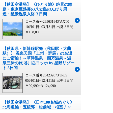
【秋田空港発】 《ひとり旅》絶景の離
島・東京亜熱帯の八丈島のんびり周
遊・絶景温泉入浴３日間
コース番号263631843`AXT0
10月01日~03月31日 出発
3日間
￥158,000
【秋田県・新幹線駅発（秋田駅・大曲
駅）】 温泉天国「上州・群馬」の名湯
にご宿泊！～草津温泉・四万温泉～温
泉三昧の旅 谷川岳ヨッホ by 星野リゾー
ト 3日間
コース番号264232073`JR05
05月01日~12月31日 出発
3日間
￥99,990~￥124,990
【秋田空港発】 《日本100名城めぐり》
北海道編・五稜郭・松前城・根室チャ
シ跡＋続100名城2城も！4日間