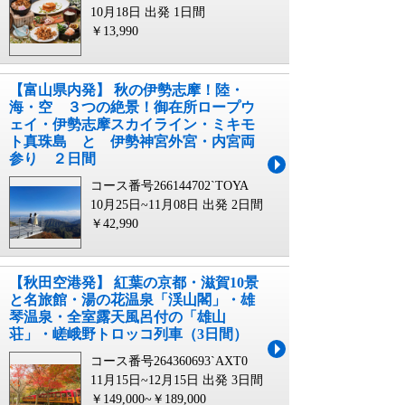
10月18日 出発
1日間
￥13,990
【富山県内発】 秋の伊勢志摩！陸・
海・空 ３つの絶景！御在所ロープウ
ェイ・伊勢志摩スカイライン・ミキモ
ト真珠島 と 伊勢神宮外宮・内宮両
参り ２日間
コース番号266144702`TOYA
10月25日~11月08日 出発
2日間
￥42,990
【秋田空港発】 紅葉の京都・滋賀10景
と名旅館・湯の花温泉「渓山閣」・雄
琴温泉・全室露天風呂付の「雄山
荘」・嵯峨野トロッコ列車（3日間）
コース番号264360693`AXT0
11月15日~12月15日 出発
3日間
￥149,000~￥189,000