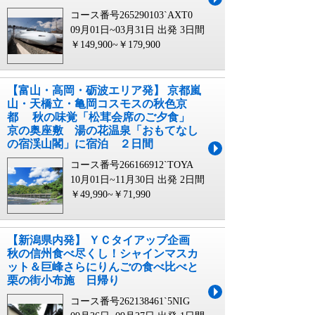
コース番号265290103`AXT0
09月01日~03月31日 出発
3日間
￥149,900~￥179,900
【富山・高岡・砺波エリア発】 京都嵐
山・天橋立・亀岡コスモスの秋色京
都 秋の味覚「松茸会席のご夕食」
京の奥座敷 湯の花温泉「おもてなし
の宿渓山閣」に宿泊 ２日間
コース番号266166912`TOYA
10月01日~11月30日 出発
2日間
￥49,990~￥71,990
【新潟県内発】 ＹＣタイアップ企画
秋の信州食べ尽くし！シャインマスカ
ット＆巨峰さらにりんごの食べ比べと
栗の街小布施 日帰り
コース番号262138461`5NIG