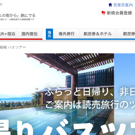
行
営業所案内
ravel Service
箱根 バスツアー