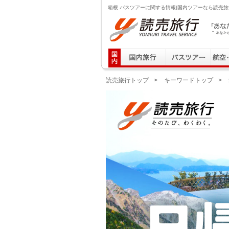
箱根 バスツアーに関する情報|国内ツアーなら読売旅
読売旅行 「あなたの街から」旅にでる｜Yomiuri T
読売旅行トップ
>
キーワードトップ
>