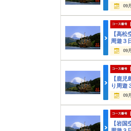
09
【高松
周遊３
09
【鹿児
り周遊
09
【岩国
周遊３