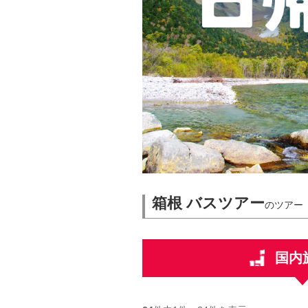
箱根 バスツアー
のツアー
国内