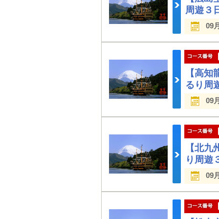
周遊３
09
【高知
るり周
09
【北九
り周遊
09