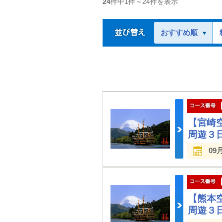
24
件中
1
件～
24
件を表示
おすすめ順
【宮崎
周遊３
09
【熊本
周遊３