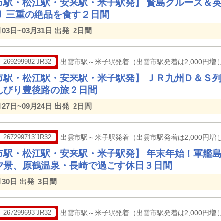
市駅・松江駅・安来駅・米子駅発】 賢島クルーズ＆
り 三重の絶品を食す２日間
月03日~03月31日 出発
2日間
269299982`JR32
出雲市駅～米子駅発着（出雲市駅発着は2,000円増し
市駅・松江駅・安来駅・米子駅発】 ＪＲ九州Ｄ＆Ｓ
んびり豊後路の旅２日間
月27日~09月24日 出発
2日間
267299713`JR32
出雲市駅～米子駅発着（出雲市駅発着は2,000円増し
市駅・松江駅・安来駅・米子駅発】 年末年始！軍艦
夕景、原鶴温泉・長崎で過ごす休日３日間
月30日 出発
3日間
267299693`JR32
出雲市駅～米子駅発着（出雲市駅発着は2,000円増し