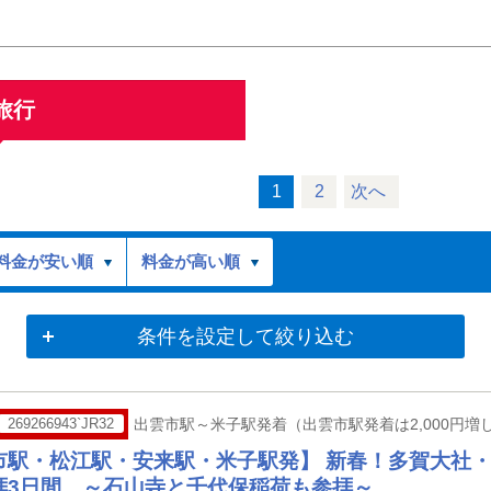
旅行
1
2
次へ
料金が安い順
料金が高い順
条件を設定して絞り込む
269266943`JR32
出雲市駅～米子駅発着（出雲市駅発着は2,000円増し
市駅・松江駅・安来駅・米子駅発】 新春！多賀大社
拝3日間 ～石山寺と千代保稲荷も参拝～