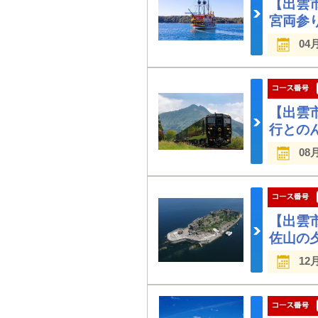
【出雲
宮両参
04
【出雲
行との
08
【出雲
佐山の
12