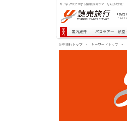
米子駅 夕食に関する情報|国内ツアーなら読売旅行
読売旅行 「あなたの街から」旅にでる｜Yomiuri T
読売旅行トップ
>
キーワードトップ
>