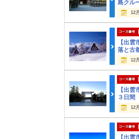
島クル
12
【出雲
落と古
12
【出雲
３日間
12
【出雲