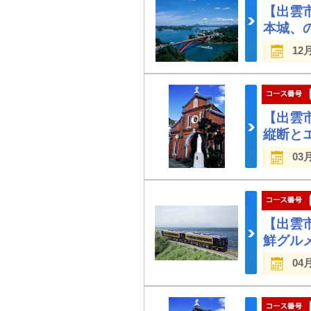
【出雲
本城、
12
【出雲
縦断と
03
【出雲
鮮グル
04