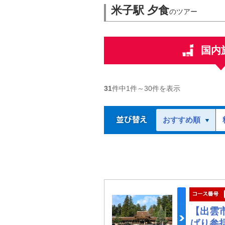
米子駅 夕食
のツアー
国内
31
件中
1
件～
30
件を表示
おすすめ順
【出雲
ばり参