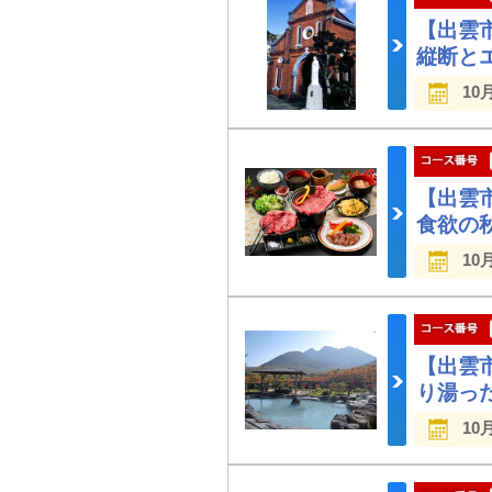
【出雲
縦断と
10
【出雲
食欲の
10
【出雲
り湯っ
10