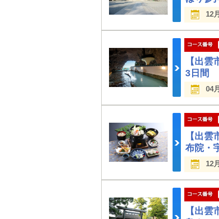
12
【出雲
3日間
04
【出雲
布院・
12
【出雲