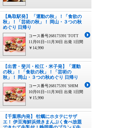
【鳥取駅発】 「運動の秋」！「食欲の
秋」！「芸術の秋」！ 岡山・３つの秋
めぐり 日帰り
コース番号268173391`TOTT
11月01日~11月30日 出発
1日間
￥14,990
【出雲・斐川・松江・米子発】「運動
の秋」！「食欲の秋」！「芸術の
秋」！ 岡山・３つの秋めぐり 日帰り
コース番号268175391`SHIM
10月01日~11月30日 出発
1日間
￥15,990
【千葉県内発】 牡蠣にホタテにサザ
エ！ 伊豆海鮮浜焼きまんぷく食べ放題
できたて牛乳付！静岡県のブランド牛