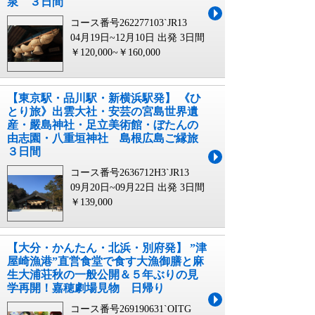
泉 ３日間
コース番号262277103`JR13
04月19日~12月10日 出発
3日間
￥120,000~￥160,000
【東京駅・品川駅・新横浜駅発】 《ひ
とり旅》出雲大社・安芸の宮島世界遺
産・嚴島神社・足立美術館・ぼたんの
由志園・八重垣神社 島根広島ご縁旅
３日間
コース番号2636712H3`JR13
09月20日~09月22日 出発
3日間
￥139,000
【大分・かんたん・北浜・別府発】 ”津
屋崎漁港”直営食堂で食す大漁御膳と麻
生大浦荘秋の一般公開＆５年ぶりの見
学再開！嘉穂劇場見物 日帰り
コース番号269190631`OITG