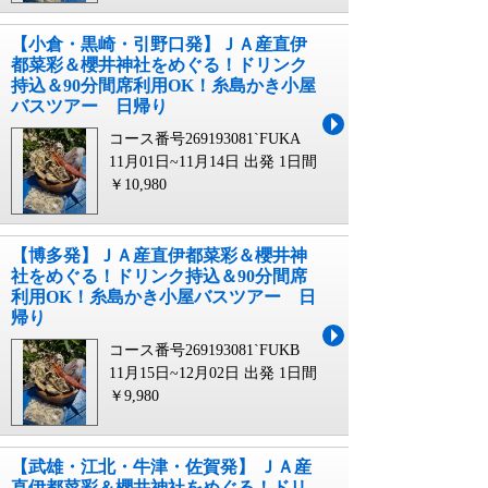
【小倉・黒崎・引野口発】ＪＡ産直伊
都菜彩＆櫻井神社をめぐる！ドリンク
持込＆90分間席利用OK！糸島かき小屋
バスツアー 日帰り
コース番号269193081`FUKA
11月01日~11月14日 出発
1日間
￥10,980
【博多発】ＪＡ産直伊都菜彩＆櫻井神
社をめぐる！ドリンク持込＆90分間席
利用OK！糸島かき小屋バスツアー 日
帰り
コース番号269193081`FUKB
11月15日~12月02日 出発
1日間
￥9,980
【武雄・江北・牛津・佐賀発】 ＪＡ産
直伊都菜彩＆櫻井神社をめぐる！ドリ