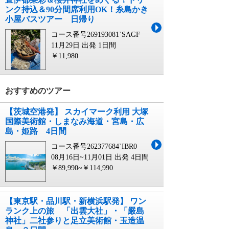
ンク持込＆90分間席利用OK！糸島かき
小屋バスツアー 日帰り
コース番号269193081`SAGF
11月29日 出発
1日間
￥11,980
おすすめのツアー
【茨城空港発】 スカイマーク利用 大塚
国際美術館・しまなみ海道・宮島・広
島・姫路 4日間
コース番号262377684`IBR0
08月16日~11月01日 出発
4日間
￥89,990~￥114,990
【東京駅・品川駅・新横浜駅発】 ワン
ランク上の旅 「出雲大社」・「嚴島
神社」二社参りと足立美術館・玉造温