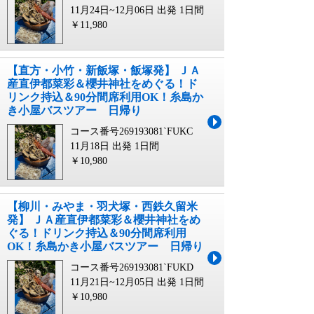
11月24日~12月06日 出発
1日間
￥11,980
【直方・小竹・新飯塚・飯塚発】 ＪＡ
産直伊都菜彩＆櫻井神社をめぐる！ド
リンク持込＆90分間席利用OK！糸島か
き小屋バスツアー 日帰り
コース番号269193081`FUKC
11月18日 出発
1日間
￥10,980
【柳川・みやま・羽犬塚・西鉄久留米
発】 ＪＡ産直伊都菜彩＆櫻井神社をめ
ぐる！ドリンク持込＆90分間席利用
OK！糸島かき小屋バスツアー 日帰り
コース番号269193081`FUKD
11月21日~12月05日 出発
1日間
￥10,980