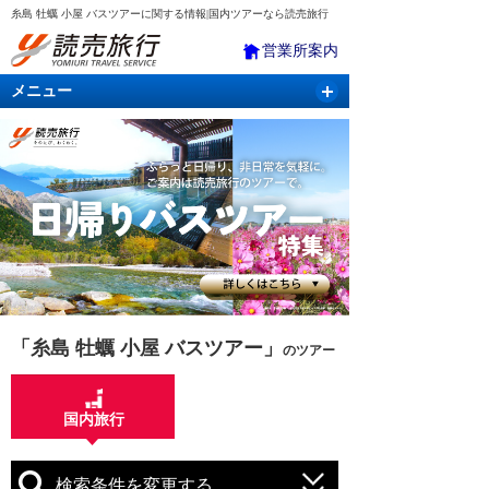
糸島 牡蠣 小屋 バスツアーに関する情報|国内ツアーなら読売旅行
営業所案内
メニュー
国内旅行
バスツアー
海外旅行
クルーズ
航空・ＪＲ＋宿泊
航空券＆ホテル
「糸島 牡蠣 小屋 バスツアー」
のツアー
国内旅行
検索条件を変更する