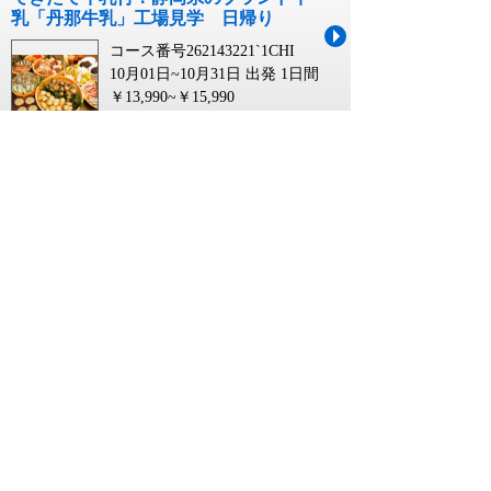
乳「丹那牛乳」工場見学 日帰り
コース番号262143221`1CHI
10月01日~10月31日 出発
1日間
￥13,990~￥15,990
【秋田市内～井川さくら発】 秋田内陸
縦貫鉄道から見る田んぼアートと明治
の芝居小屋康楽館舞台裏見物 日帰り
コース番号2641258X1`1AKI
09月01日~09月30日 出発
1日間
￥13,990
糸島 牡蠣 小屋 バスツアーに関連するキーワー
ド
糸島 牡蠣 小屋 バス
糸島 牡蠣 小屋 ツアー