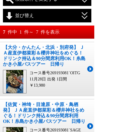
並び替え
おすすめ順
7
件中
1
件～
7
件を表示
料金が安い順
【大分・かんたん・北浜・別府発】 Ｊ
月
日～
Ａ産直伊都菜彩＆櫻井神社をめぐる！
料金が高い順
ドリンク持込＆90分間席利用OK！糸島
月
日
かき小屋バスツアー 日帰り
コース番号269193081`OITG
11月28日 出発
1日間
￥13,980
【佐賀・神埼・目達原・中原・鳥栖
発】 ＪＡ産直伊都菜彩＆櫻井神社をめ
ぐる！ドリンク持込＆90分間席利用
OK！糸島かき小屋バスツアー 日帰り
コース番号269193081`SAGE