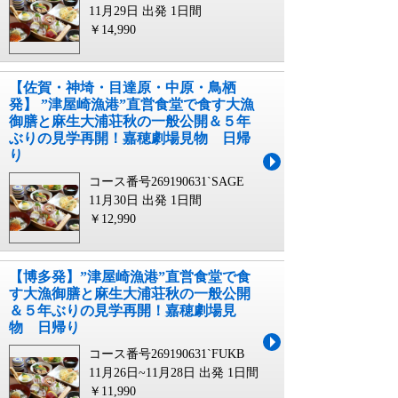
11月29日 出発
1日間
￥14,990
【佐賀・神埼・目達原・中原・鳥栖
発】 ”津屋崎漁港”直営食堂で食す大漁
御膳と麻生大浦荘秋の一般公開＆５年
ぶりの見学再開！嘉穂劇場見物 日帰
り
コース番号269190631`SAGE
11月30日 出発
1日間
￥12,990
【博多発】”津屋崎漁港”直営食堂で食
す大漁御膳と麻生大浦荘秋の一般公開
＆５年ぶりの見学再開！嘉穂劇場見
物 日帰り
コース番号269190631`FUKB
11月26日~11月28日 出発
1日間
￥11,990