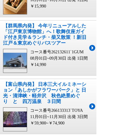
￥15,990
【群馬県内発】 今年リニューアルした
「江戸東京博物館」へ！歌舞伎座ガイ
ド付き見学＆ランチ・柴又散策 ！新旧
江戸＆東京めぐりバスツアー
コース番号262132611`1GUM
08月01日~09月30日 出発
1日間
￥14,990
【富山県内発】 日本三大イルミネーシ
ョン「あしかがフラワーパーク」と 日
光・清津峡・軽井沢 秋色絶景めぐ
り と 四万温泉 ３日間
コース番号266133313`TOYA
11月01日~11月30日 出発
3日間
￥59,900~￥74,900