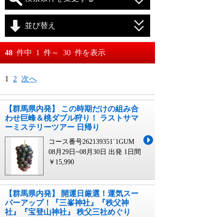
並び替え
おすすめ順
48
件中
1
件～
30
件を表示
料金が安い順
月
日～
1
2
次へ
料金が高い順
月
日
【群馬県内発】 この時期だけの組み合
わせ巨峰＆桃ダブル狩り！ ラストサマ
ーミステリーツアー 日帰り
コース番号262139351`1GUM
08月29日~08月30日 出発
1日間
￥15,990
【群馬県内発】 開運日厳選！運気スー
パーアップ！『三峯神社』『秩父神
社』『宝登山神社』 秩父三社めぐり