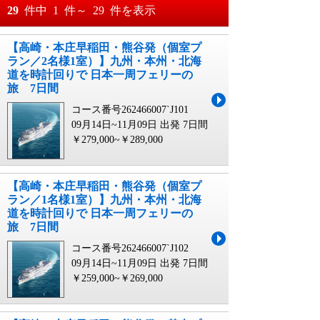
おすすめ順
29
件中
1
件～
29
件を表示
料金が安い順
【高崎・本庄早稲田・熊谷発（個室プ
月
日～
ラン／2名様1室）】九州・本州・北海
料金が高い順
道を時計回りで 日本一周フェリーの
月
日
旅 7日間
コース番号262466007`J101
09月14日~11月09日 出発
7日間
￥279,000~￥289,000
【高崎・本庄早稲田・熊谷発（個室プ
ラン／1名様1室）】九州・本州・北海
道を時計回りで 日本一周フェリーの
旅 7日間
コース番号262466007`J102
09月14日~11月09日 出発
7日間
￥259,000~￥269,000