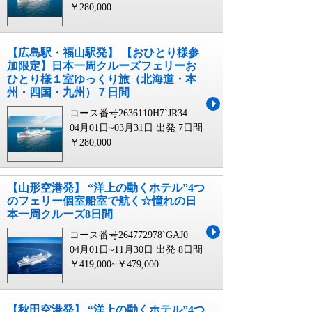
￥280,000
【広島駅・福山駅発】 【おひとり様参
加限定】日本一周クルーズフェリーお
ひとり様１室ゆっくり旅（北海道・本
州・四国・九州）７日間
コース番号2636110H7`JR34
04月01日~03月31日 出発
7日間
￥280,000
【山形空港発】 “洋上の動くホテル”4つ
のフェリー個室船室で航く☆憧れの日
本一周クルーズ8日間
コース番号264772978`GAJ0
04月01日~11月30日 出発
8日間
￥419,000~￥479,000
【秋田空港発】 “洋上の動くホテル”4つ