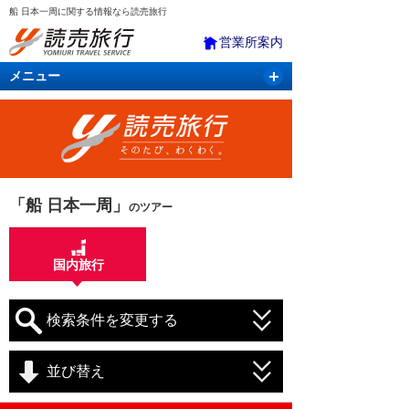
船 日本一周に関する情報なら読売旅行
営業所案内
メニュー
国内旅行
バスツアー
海外旅行
クルーズ
航空・ＪＲ＋宿泊
航空券＆ホテル
「船 日本一周」
のツアー
国内旅行
検索条件を変更する
並び替え