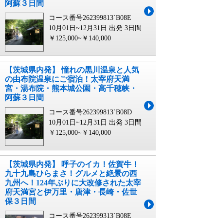
阿蘇３日間
コース番号262399813`B08E
10月01日~12月31日 出発
3日間
￥125,000~￥140,000
【茨城県内発】 憧れの黒川温泉と人気
の由布院温泉にご宿泊！太宰府天満
宮・湯布院・熊本城公園・高千穂峡・
阿蘇３日間
コース番号262399813`B08D
10月01日~12月31日 出発
3日間
￥125,000~￥140,000
【茨城県内発】 呼子のイカ！佐賀牛！
九十九島ひらまさ！グルメと絶景の西
九州へ！124年ぶりに大改修された太宰
府天満宮と伊万里・唐津・長崎・佐世
保３日間
コース番号262399313`B08E