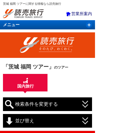
茨城 福岡 ツアーに関する情報なら読売旅行
営業所案内
メニュー
国内旅行
バスツアー
海外旅行
クルーズ
航空・ＪＲ＋宿泊
航空券＆ホテル
「茨城 福岡 ツアー」
のツアー
国内旅行
検索条件を変更する
並び替え