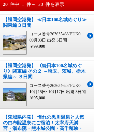
おすすめ順
20
件中
1
件～
20
件を表示
料金が安い順
【福岡空港発】 ≪日本100名城めぐり≫
月
日～
関東編３日間
料金が高い順
月
日
コース番号263635463`FUK0
09月03日 出発
3日間
￥99,990
【福岡空港発】 《続日本100名城めぐ
り》関東編 その２ ～埼玉、茨城、栃木
県編～ ３日間
コース番号263634623`FUK0
10月15日~10月17日 出発
3日間
￥95,000
【茨城県内発】 憧れの黒川温泉と人気
の由布院温泉にご宿泊！太宰府天満
宮・湯布院・熊本城公園・高千穂峡・