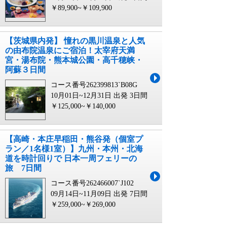
￥89,900~￥109,900
【茨城県内発】 憧れの黒川温泉と人気
の由布院温泉にご宿泊！太宰府天満
宮・湯布院・熊本城公園・高千穂峡・
阿蘇３日間
コース番号262399813`B08G
10月01日~12月31日 出発
3日間
￥125,000~￥140,000
【高崎・本庄早稲田・熊谷発（個室プ
ラン／1名様1室）】九州・本州・北海
道を時計回りで 日本一周フェリーの
旅 7日間
コース番号262466007`J102
09月14日~11月09日 出発
7日間
￥259,000~￥269,000