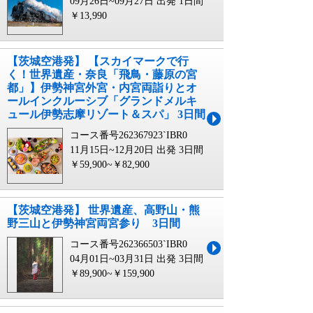
09月26日~09月27日 出発
1日間
￥13,990
【茨城空港発】 【スカイマークで行
く！世界遺産・奈良「飛鳥・藤原の宮
都」】伊勢神宮外宮・内宮両詣りとオ
ールインクルーシブ「グランドメルキ
ュール伊勢志摩リゾート＆スパ」 3日間
コース番号262367923`IBR0
11月15日~12月20日 出発
3日間
￥59,900~￥82,900
【茨城空港発】 世界遺産、高野山・熊
野三山と伊勢神宮両宮参り 3日間
コース番号262366503`IBR0
04月01日~03月31日 出発
3日間
￥89,900~￥159,900