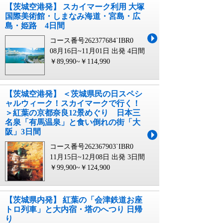
【茨城空港発】 スカイマーク利用 大塚
国際美術館・しまなみ海道・宮島・広
島・姫路 4日間
コース番号262377684`IBR0
08月16日~11月01日 出発
4日間
￥89,990~￥114,990
【茨城空港発】 ＜茨城県民の日スペシ
ャルウィーク！スカイマークで行く！
＞紅葉の京都奈良12景めぐり 日本三
名泉「有馬温泉」と食い倒れの街「大
阪」3日間
コース番号262367903`IBR0
11月15日~12月08日 出発
3日間
￥99,900~￥124,900
【茨城県内発】 紅葉の「会津鉄道お座
トロ列車」と大内宿・塔のへつり 日帰
り