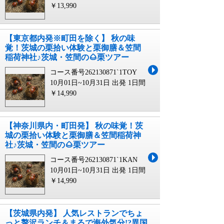
￥13,990
【東京都内発※町田を除く】 秋の味
覚！茨城の栗拾い体験と栗御膳＆笠間
稲荷神社♪茨城・笠間の🌰栗ツアー
コース番号262130871`1TOY
10月01日~10月31日 出発
1日間
￥14,990
【神奈川県内・町田発】 秋の味覚！茨
城の栗拾い体験と栗御膳＆笠間稲荷神
社♪茨城・笠間の🌰栗ツアー
コース番号262130871`1KAN
10月01日~10月31日 出発
1日間
￥14,990
【茨城県内発】 人気レストランでちょ
っと贅沢ランチ＆まるで海外気分!?異国