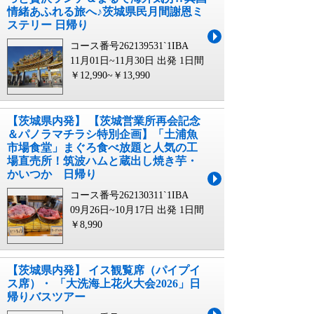
情緒あふれる旅へ♪茨城県民月間謝恩ミ
ステリー 日帰り
コース番号262139531`1IBA
11月01日~11月30日 出発
1日間
￥12,990~￥13,990
【茨城県内発】 【茨城営業所再会記念
＆パノラマチラシ特別企画】「土浦魚
市場食堂」まぐろ食べ放題と人気の工
場直売所！筑波ハムと蔵出し焼き芋・
かいつか 日帰り
コース番号262130311`1IBA
09月26日~10月17日 出発
1日間
￥8,990
【茨城県内発】 イス観覧席（パイプイ
ス席）・ 「大洗海上花火大会2026」日
帰りバスツアー