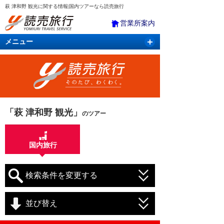
萩 津和野 観光に関する情報|国内ツアーなら読売旅行
営業所案内
メニュー
国内旅行
バスツアー
海外旅行
クルーズ
航空・ＪＲ＋宿泊
航空券＆ホテル
「萩 津和野 観光」
のツアー
国内旅行
検索条件を変更する
並び替え