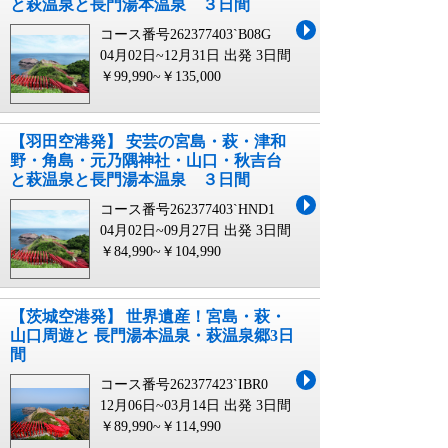
と萩温泉と長門湯本温泉 ３日間
コース番号262377403`B08G
04月02日~12月31日 出発
3日間
￥99,990~￥135,000
【羽田空港発】 安芸の宮島・萩・津和
野・角島・元乃隅神社・山口・秋吉台
と萩温泉と長門湯本温泉 ３日間
コース番号262377403`HND1
04月02日~09月27日 出発
3日間
￥84,990~￥104,990
【茨城空港発】 世界遺産！宮島・萩・
山口周遊と 長門湯本温泉・萩温泉郷3日
間
コース番号262377423`IBR0
12月06日~03月14日 出発
3日間
￥89,990~￥114,990