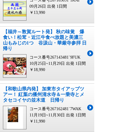
コース番号267163031`1KAI
09月26日 出発
1日間
￥13,990
【福井～敦賀ルート発】 秋の味覚 爆
食い！松茸・近江牛食べ放題と美濃三
山もみじの1つ 谷汲山・華厳寺参拝 日
帰り
コース番号267143481`9FUK
10月25日~11月29日 出発
1日間
￥18,990
【和歌山県内発】 加東市タイアップツ
アー！ 紅葉の播州清水寺＆一乗寺とメ
タセコイヤの並木道 日帰り
コース番号267162481`7WAK
11月19日~11月30日 出発
1日間
￥11,990