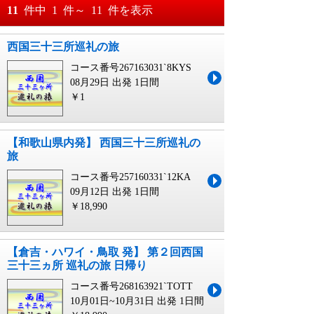
おすすめ順
11
件中
1
件～
11
件を表示
料金が安い順
西国三十三所巡礼の旅
月
日～
コース番号267163031`8KYS
料金が高い順
月
日
08月29日 出発
1日間
￥1
【和歌山県内発】 西国三十三所巡礼の
旅
コース番号257160331`12KA
09月12日 出発
1日間
￥18,990
【倉吉・ハワイ・鳥取 発】 第２回西国
三十三ヵ所 巡礼の旅 日帰り
コース番号268163921`TOTT
10月01日~10月31日 出発
1日間