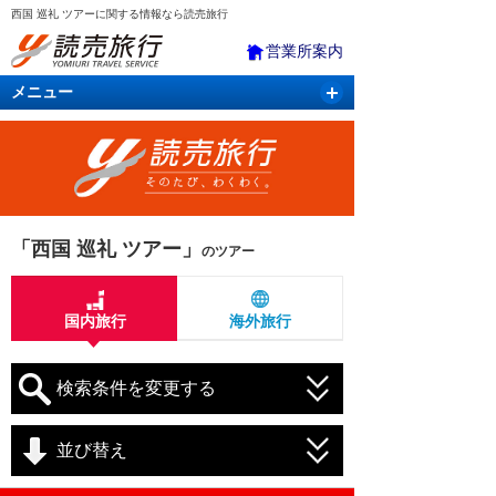
西国 巡礼 ツアーに関する情報なら読売旅行
営業所案内
メニュー
国内旅行
バスツアー
海外旅行
クルーズ
航空・ＪＲ＋宿泊
航空券＆ホテル
「西国 巡礼 ツアー」
のツアー
国内旅行
海外旅行
検索条件を変更する
並び替え