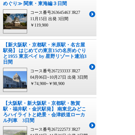
めぐり≫ 関東・東海編３日間
コース番号263645463`JR27
11月15日 出発
3日間
￥119,900
【新大阪駅・京都駅・米原駅・名古屋
駅発】 はじめての東京15の名所めぐり
と1955 東京ベイ by 星野リゾート連泊3
日間
コース番号267233333`JR27
04月06日~10月27日 出発
3日間
￥74,900~￥98,900
【大阪駅・新大阪駅・京都駅・敦賀
駅・福井駅・金沢駅発】 南東北みどこ
ろハイライトと絶景・会津鉄道ローカ
ル列車 3日間
コース番号267222573`JR27