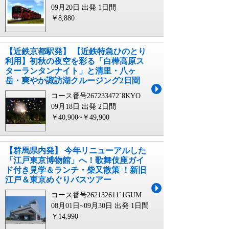
09月20日 出発
1日間
￥8,880
【近鉄京都駅発】 【近鉄特急ひのとり
利用】初秋の夜空を彩る「白樺高原ス
ターランタンナイト」と清里・八ヶ
岳・爽やか諏訪湖クルージング2日間
コース番号267233472`8KYO
09月18日 出発
2日間
￥40,900~￥49,900
【群馬県内発】 今年リニューアルした
「江戸東京博物館」へ！歌舞伎座ガイ
ド付き見学＆ランチ・柴又散策 ！新旧
江戸＆東京めぐりバスツアー
コース番号262132611`1GUM
08月01日~09月30日 出発
1日間
￥14,990