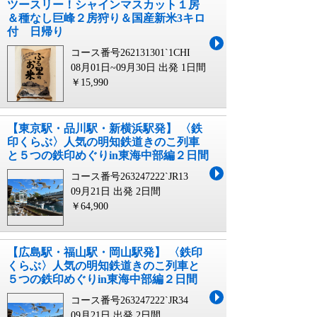
ツースリー！シャインマスカット１房
＆種なし巨峰２房狩り＆国産新米3キロ
付 日帰り
コース番号262131301`1CHI
08月01日~09月30日 出発
1日間
￥15,990
【東京駅・品川駅・新横浜駅発】 〈鉄
印くらぶ〉人気の明知鉄道きのこ列車
と５つの鉄印めぐりin東海中部編２日間
コース番号263247222`JR13
09月21日 出発
2日間
￥64,900
【広島駅・福山駅・岡山駅発】 〈鉄印
くらぶ〉人気の明知鉄道きのこ列車と
５つの鉄印めぐりin東海中部編２日間
コース番号263247222`JR34
09月21日 出発
2日間