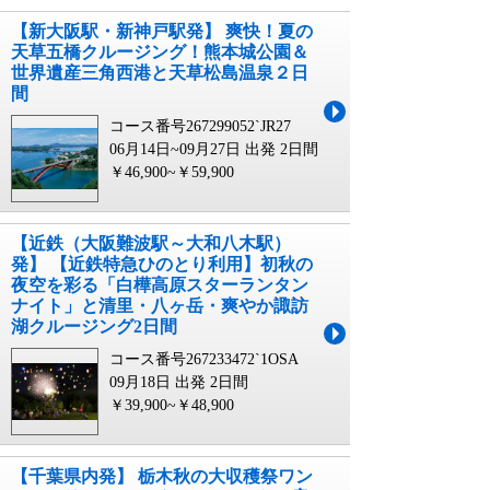
【新大阪駅・新神戸駅発】 爽快！夏の
天草五橋クルージング！熊本城公園＆
世界遺産三角西港と天草松島温泉２日
間
コース番号267299052`JR27
06月14日~09月27日 出発
2日間
￥46,900~￥59,900
【近鉄（大阪難波駅～大和八木駅）
発】 【近鉄特急ひのとり利用】初秋の
夜空を彩る「白樺高原スターランタン
ナイト」と清里・八ヶ岳・爽やか諏訪
湖クルージング2日間
コース番号267233472`1OSA
09月18日 出発
2日間
￥39,900~￥48,900
【千葉県内発】 栃木秋の大収穫祭ワン