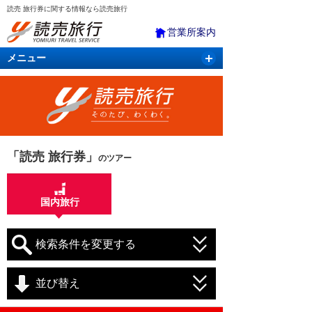
読売 旅行券に関する情報なら読売旅行
営業所案内
メニュー
国内旅行
バスツアー
海外旅行
クルーズ
航空・ＪＲ＋宿泊
航空券＆ホテル
「読売 旅行券」
のツアー
国内旅行
検索条件を変更する
並び替え