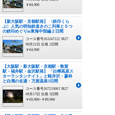
￥84,900
【新大阪駅・京都駅発】 〈鉄印くら
ぶ〉人気の明知鉄道きのこ列車と５つ
の鉄印めぐりin東海中部編２日間
コース番号263247222`JR27
09月21日 出発
2日間
￥64,900
【大阪駅・新大阪駅・京都駅・敦賀
駅・福井駅・金沢駅発】 「白樺高原ス
ターランタンナイト」と軽井沢・蓼科
と白濁の名湯・万座温泉3日間
コース番号267233003`JR27
09月17日 出発
3日間
￥69,900~￥89,900