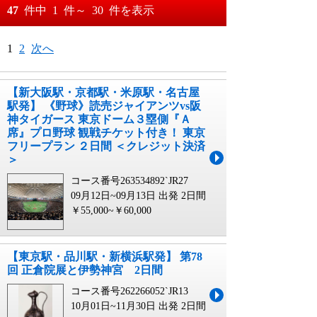
おすすめ順
47
件中
1
件～
30
件を表示
料金が安い順
月
日～
1
2
次へ
料金が高い順
月
日
【新大阪駅・京都駅・米原駅・名古屋
駅発】 《野球》読売ジャイアンツvs阪
神タイガース 東京ドーム３塁側『Ａ
席』プロ野球 観戦チケット付き！ 東京
フリープラン ２日間 ＜クレジット決済
＞
コース番号263534892`JR27
09月12日~09月13日 出発
2日間
￥55,000~￥60,000
【東京駅・品川駅・新横浜駅発】 第78
回 正倉院展と伊勢神宮 2日間
コース番号262266052`JR13
10月01日~11月30日 出発
2日間