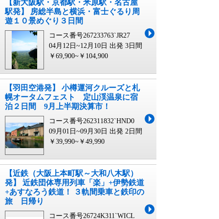
【新大阪駅・京都駅・米原駅・名古屋
駅発】 房総半島と横浜・富士ぐるり周
遊１０景めぐり３日間
コース番号267233763`JR27
04月12日~12月10日 出発
3日間
￥69,900~￥104,900
【羽田空港発】 小樽運河クルーズと札
幌オータムフェスト 定山渓温泉に宿
泊２日間 9月上半期決算市！
コース番号262311832`HND0
09月01日~09月30日 出発
2日間
￥39,990~￥49,990
【近鉄（大阪上本町駅～大和八木駅）
発】 近鉄団体専用列⾞「楽」+伊勢鉄道
+あすなろう鉄道！ ３軌間乗車と鉄印の
旅 日帰り
コース番号26724K311`WICL