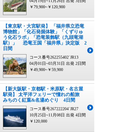
04月19日~11月26日 出発
3日間
￥79,900~￥120,900
【東京駅・大宮駅発】 「福井県立恐竜
博物館」「化石発掘体験」「くずりゅ
う化石ラボ」「恐竜装飾駅（九頭竜湖
駅）」 恐竜王国「福井県」決定版 2
日間
コース番号262255402`JR13
04月01日~03月31日 出発
2日間
￥49,900~￥59,900
【新大阪駅・京都駅・米原駅・名古屋
駅発】 太平洋フェリーで憧れの船旅
みちのく紅葉&名湯めぐり 4日間
コース番号267222204`JR27
10月25日~11月08日 出発
4日間
￥120,000