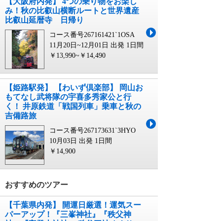
【大阪府内発】 4つの乗り物をお楽し
み！秋の比叡山横断ルートと世界遺産
比叡山延暦寺 日帰り
コース番号267161421`1OSA
11月20日~12月01日 出発
1日間
￥13,990~￥14,490
【姫路駅発】 【わいず倶楽部】 岡山お
もてなし武将隊の宇喜多秀家公と行
く！ 井原鉄道「戦国列車」乗車と秋の
吉備路旅
コース番号267173631`3HYO
10月03日 出発
1日間
￥14,900
おすすめのツアー
【千葉県内発】 開運日厳選！運気スー
パーアップ！『三峯神社』『秩父神