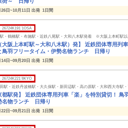
泉街～ 日帰り
月26日~10月11日 出発
1日間
26724K191`1OSA
（大阪上本町駅～大和八木駅）発】 近鉄団体専用列⾞
と⿃⽻フリータイム・伊勢名物ランチ ⽇帰り
月14日~09月20日 出発
1日間
26724K221`8KYO
京都駅発】 近鉄団体専用列⾞「楽」を特別貸切！ ⿃
勢名物ランチ ⽇帰り
月22日~09月21日 出発
1日間