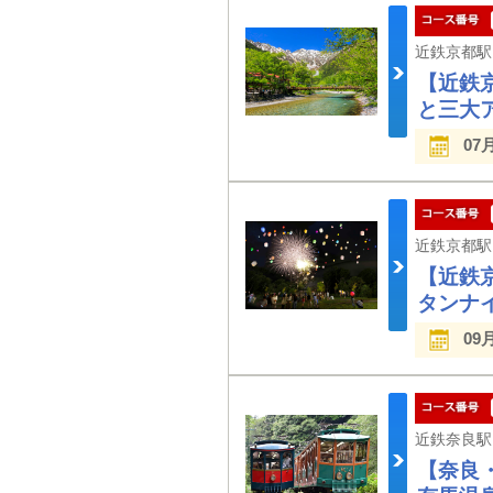
【近鉄
と三大
07
【近鉄
タンナ
09
【奈良