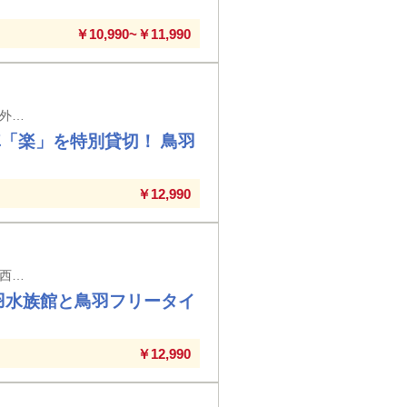
￥10,990~￥11,990
大阪上本町駅・鶴橋駅・布施駅・近鉄八尾駅・大和八木駅発着 ※大阪上本町駅以外の駅では入場券代が必要となります。
「楽」を特別貸切！ ⿃⽻
￥12,990
京都駅・竹田駅・近鉄丹波橋駅・大久保駅・新田辺駅・高の原駅・大和西大寺駅・西ノ京駅・大和八木駅発着 ※京都駅以外の駅では入場券代が必要となります。
⽻⽔族館と⿃⽻フリータイ
￥12,990