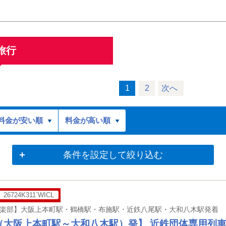
旅行
1
2
次へ
料金が安い順
料金が高い順
条件を設定して絞り込む
26724K311`WICL
（大阪上本町駅～大和八木駅）発】 近鉄団体専用列⾞