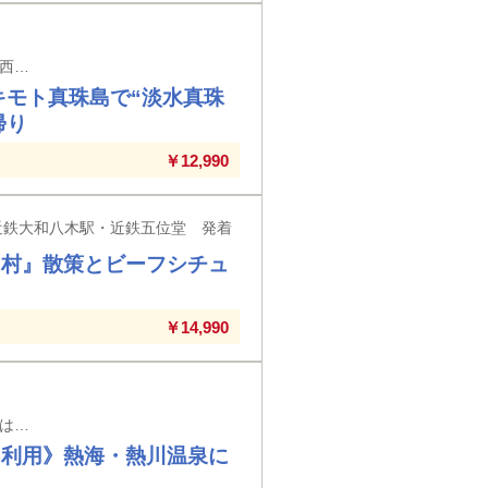
京都駅・竹田駅・近鉄丹波橋駅・大久保駅・新田辺駅・高の原駅・大和西大寺駅・西ノ京駅・大和八木駅発着 ※京都駅以外の駅では入場券代が必要となります。
キモト真珠島で“淡水真珠
帰り
￥12,990
近鉄大和八木駅・近鉄五位堂 発着
国村』散策とビーフシチュ
￥14,990
大阪難波駅・大阪上本町駅・鶴橋駅・大和八木駅発着 ※大阪難波駅以外の駅では入場券代が必要となります。
り利用》熱海・熱川温泉に