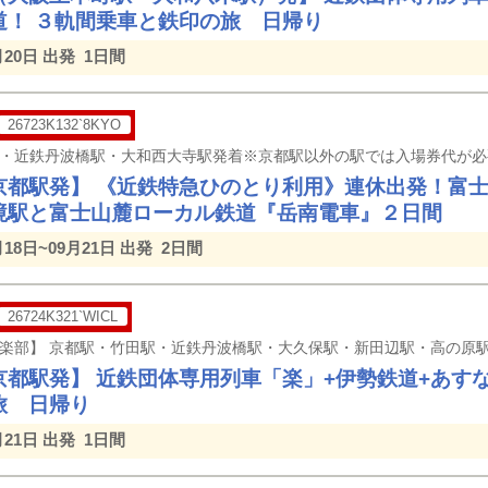
道！ ３軌間乗車と鉄印の旅 日帰り
月20日 出発
1日間
26723K132`8KYO
京都駅発】 《近鉄特急ひのとり利用》連休出発！富
境駅と富士山麓ローカル鉄道『岳南電車』２日間
月18日~09月21日 出発
2日間
26724K321`WICL
京都駅発】 近鉄団体専用列⾞「楽」+伊勢鉄道+あす
旅 日帰り
月21日 出発
1日間