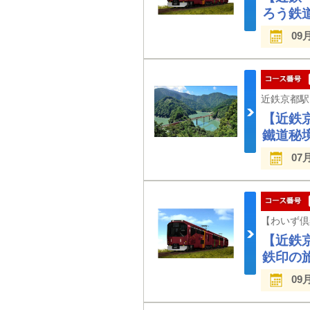
ろう鉄
09
【近鉄
鐵道秘
07
【近鉄
鉄印の
09