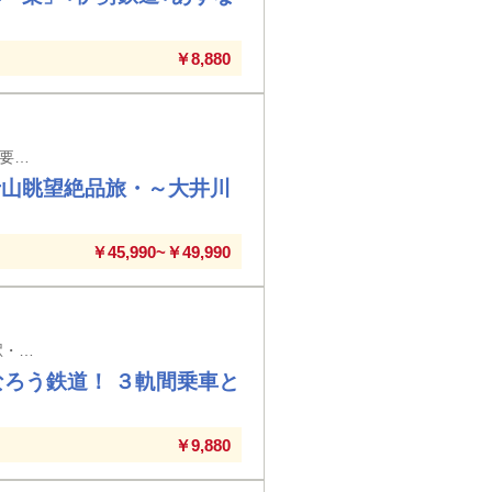
￥8,880
近鉄京都駅・近鉄丹波橋駅・大和西大寺駅発着※京都駅以外の駅では入場券代が必要な場合がございます。 ※特急ひのとり利用は往復大和八木駅～名古屋駅間となります。
士山眺望絶品旅・～大井川
￥45,990~￥49,990
【わいず倶楽部】 京都駅・竹田駅・近鉄丹波橋駅・大久保駅・新田辺駅・高の原駅・大和西大寺駅・西ノ京駅・大和八木駅発着 ※京都駅以外の駅では入場券代が必要となります。
なろう鉄道！ ３軌間乗車と
￥9,880