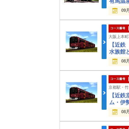
有馬温
09
【近鉄
⽔族館
08
【近鉄
ム・伊
08