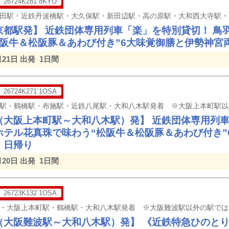
26724K281`8KYO
京都駅発】 近鉄団体専用列⾞「楽」を特別貸切！ 鳥
松阪牛＆松阪豚＆あわび付き”6大味覚御膳と伊勢神宮
月21日 出発
1日間
26724K271`1OSA
（大阪上本町駅～大和八木駅）発】 近鉄団体専用列⾞
ホテル花真珠で味わう“松阪牛＆松阪豚＆あわび付き”
 ⽇帰り
月20日 出発
1日間
26723K132`1OSA
（大阪難波駅～大和八木駅）発】 《近鉄特急ひのと