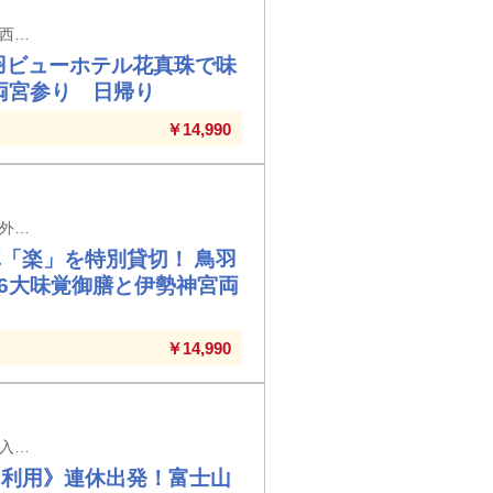
京都駅・竹田駅・近鉄丹波橋駅・大久保駅・新田辺駅・高の原駅・大和西大寺駅・西ノ京駅・大和八木駅発着 ※京都駅以外の駅では入場券代が必要となります。
羽ビューホテル花真珠で味
両宮参り ⽇帰り
￥14,990
大阪上本町駅・鶴橋駅・布施駅・近鉄八尾駅・大和八木駅発着 ※大阪上本町駅以外の駅では入場券代が必要となります。
「楽」を特別貸切！ 鳥羽
6大味覚御膳と伊勢神宮両
￥14,990
大阪難波駅・大阪上本町駅・鶴橋駅・大和八木駅発着 ※大阪難波駅以外の駅では入場券代が必要となります。
り利用》連休出発！富士山