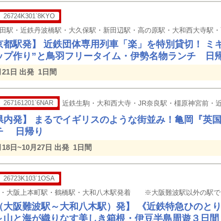
26724K301`8KYO
京都駅発】 近鉄団体専用列⾞「楽」を特別貸切！ ミ
ップ作り”と⿃⽻フリータイム・伊勢名物ランチ ⽇
月21日 出発
1日間
267161201`6NAR
近鉄生駒・大和西大寺・JR奈良駅・橿原神宮前・
県内発】 まるでイギリスのような街並み！亀岡『英
チ 日帰り
月18日~10月27日 出発
1日間
26723K103`1OSA
（大阪難波駅～大和八木駅）発】 《近鉄特急ひのと
～山と海が織りなす美しき箱根・伊豆半島周遊３日間