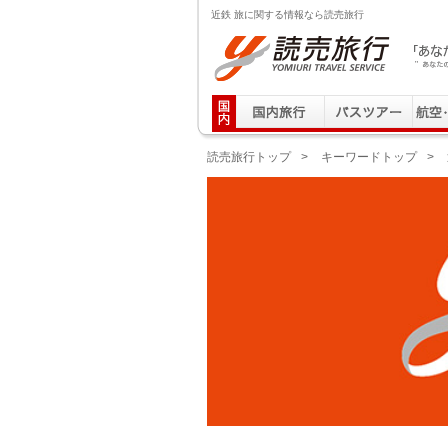
近鉄 旅に関する情報なら読売旅行
読売旅行 「あなたの街から」旅にでる｜Yomiuri T
読売旅行トップ
>
キーワードトップ
>