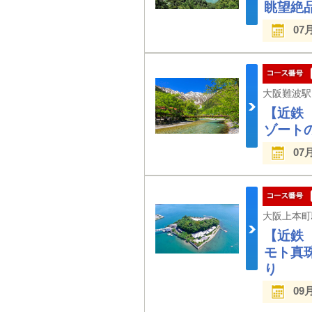
眺望絶
07
【近鉄
ゾート
07
【近鉄
モト真
り
09