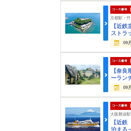
【近鉄
ストラ
09
【奈良
ーラン
09
【近鉄
泊まる