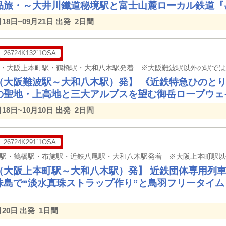
品旅・～大井川鐵道秘境駅と富士山麓ローカル鉄道『
月18日~09月21日 出発
2日間
26724K132`1OSA
（大阪難波駅～大和八木駅）発】 《近鉄特急ひのと
の聖地・上高地と三大アルプスを望む御岳ロープウェ
月18日~10月10日 出発
2日間
26724K291`1OSA
（大阪上本町駅～大和八木駅）発】 近鉄団体専用列
珠島で“淡水真珠ストラップ作り”と⿃⽻フリータイ
月20日 出発
1日間