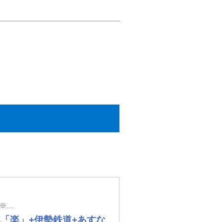
【わいず倶楽部】大阪上本町駅・鶴橋駅・布施駅・近鉄八尾駅・大和八木駅発着 ※大阪上本町駅以外の駅では入場券代が必要となります。
「楽」+伊勢鉄道+あすな