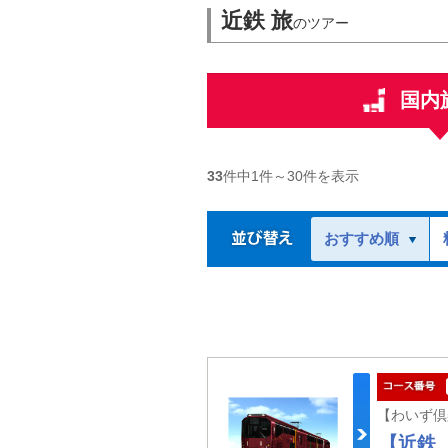
近鉄 旅
のツアー
国内
33
件中
1
件～
30
件を表示
おすすめ順
【近鉄