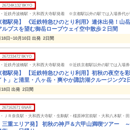
26724K132`8KYO
京都駅発】 《近鉄特急ひのとり利用》連休出発！山
アルプスを望む御岳ロープウェイ空中散歩２日間
月18日~10月10日 出発
2日間
267233472`8KYO
京都駅発】 【近鉄特急ひのとり利用】初秋の夜空を
イト」と清里・八ヶ岳・爽やか諏訪湖クルージング2
月18日 出発
2日間
267162671`6NAR
・三重エリア発】 初秋の神戸＆六甲山満喫ツアー 