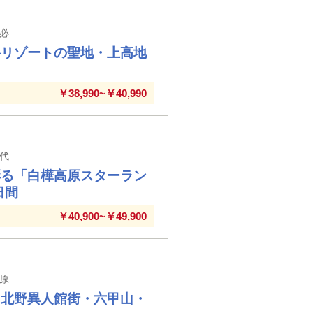
近鉄京都駅・近鉄丹波橋駅・大和西大寺駅発着 ※京都駅以外の駅では入場券代が必要な場合がございます。※特急ひのとり利用は往復大和八木駅～名古屋駅間となります。
岳リゾートの聖地・上高地
￥38,990~￥40,990
近鉄京都駅・近鉄丹波橋駅・大和西大寺駅発着 ※近鉄京都駅以外の駅では入場券代が必要な場合がございます。 ※特急ひのとり利用は往復大和八木駅～近鉄名古屋駅間となります。
彩る「白樺高原スターラン
日間
￥40,900~￥49,900
近鉄奈良駅・ＪＲ奈良駅・大和西大寺駅・生駒駅・橿原神宮前駅・大和八木駅・田原本駅・高田市駅・五位堂駅・ＪＲ王子駅・法隆寺・桔梗が丘駅・名張駅・榛原駅・桜井駅
～北野異人館街・六甲山・