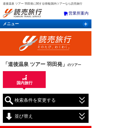
道後温泉 ツアー 羽田発に関する情報|国内ツアーなら読売旅行
営業所案内
メニュー
国内旅行
バスツアー
海外旅行
クルーズ
航空・ＪＲ＋宿泊
航空券＆ホテル
「道後温泉 ツアー 羽田発」
のツアー
国内旅行
検索条件を変更する
並び替え