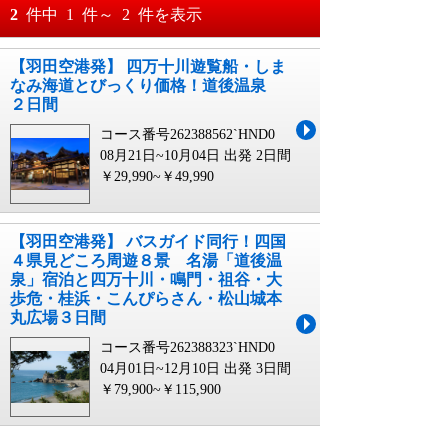
おすすめ順
2
件中
1
件～
2
件を表示
料金が安い順
【羽田空港発】 四万十川遊覧船・しま
月
日～
なみ海道とびっくり価格！道後温泉
料金が高い順
２日間
月
日
コース番号262388562`HND0
08月21日~10月04日 出発
2日間
￥29,990~￥49,990
【羽田空港発】 バスガイド同行！四国
４県見どころ周遊８景 名湯「道後温
泉」宿泊と四万十川・鳴門・祖谷・大
歩危・桂浜・こんぴらさん・松山城本
丸広場３日間
コース番号262388323`HND0
04月01日~12月10日 出発
3日間
￥79,900~￥115,900