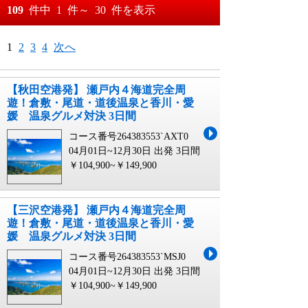
おすすめ順
109
件中
1
件～
30
件を表示
料金が安い順
月
日～
1
2
3
4
次へ
料金が高い順
月
日
【秋田空港発】 瀬戸内４海道完全周
遊！倉敷・尾道・道後温泉と香川・愛
媛 温泉グルメ対決 3日間
コース番号264383553`AXT0
04月01日~12月30日 出発
3日間
￥104,900~￥149,900
【三沢空港発】 瀬戸内４海道完全周
遊！倉敷・尾道・道後温泉と香川・愛
媛 温泉グルメ対決 3日間
コース番号264383553`MSJ0
04月01日~12月30日 出発
3日間
￥104,900~￥149,900