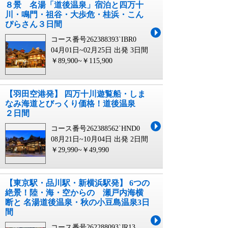
８景 名湯「道後温泉」宿泊と四万十
川・鳴門・祖谷・大歩危・桂浜・こん
ぴらさん３日間
コース番号262388393`IBR0
04月01日~02月25日 出発
3日間
￥89,900~￥115,900
【羽田空港発】 四万十川遊覧船・しま
なみ海道とびっくり価格！道後温泉
２日間
コース番号262388562`HND0
08月21日~10月04日 出発
2日間
￥29,990~￥49,990
【東京駅・品川駅・新横浜駅発】 6つの
絶景！陸・海・空からの 瀬戸内海横
断と 名湯道後温泉・秋の小豆島温泉3日
間
コース番号262288093`JR13