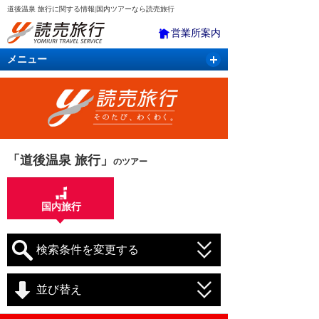
道後温泉 旅行に関する情報|国内ツアーなら読売旅行
営業所案内
メニュー
国内旅行
バスツアー
海外旅行
クルーズ
航空・ＪＲ＋宿泊
航空券＆ホテル
「道後温泉 旅行」
のツアー
国内旅行
検索条件を変更する
並び替え