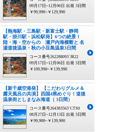
09月17日~12月06日 出発
3日間
￥99,990~￥129,990
【熱海駅・三島駅・新富士駅・静岡
駅・掛川駅・浜松駅発】6つの絶景！
陸・海・空からの 瀬戸内海横断と 名
湯道後温泉・秋の小豆島温泉3日間
コース番号262288093`JR22
09月17日~12月06日 出発
3日間
￥109,990~￥139,990
【新千歳空港発】 【こだわりグルメ＆
露天風呂の共演】四国4県めぐり！道後
温泉街としまなみ海道（ 3日間）
コース番号264383563`CTS0
08月27日~12月13日 出発
3日間
￥99,900~￥139,900