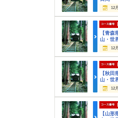
12
【青森
山・世
12
【秋田
山・世
12
【山形