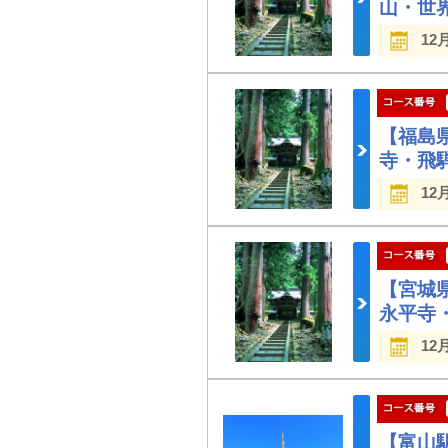
山・世
12
【福島
寺・飛
12
【宮城
永平寺
12
【富山