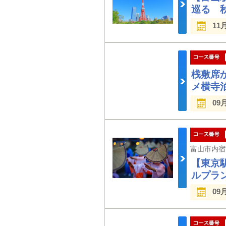
巡る 
11
桟敷席
メ横寺
09
【東京
ルプラ
09