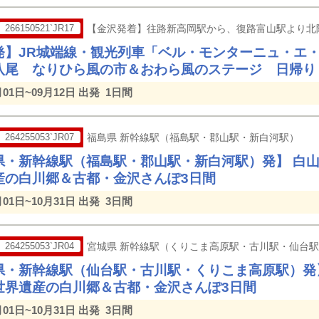
266150521`JR17
【金沢発着】往路新高岡駅から、復路富山駅より北
発】JR城端線・観光列車「ベル・モンターニュ・エ
八尾 なりひら風の市＆おわら風のステージ 日帰り
月01日~09月12日 出発
1日間
264255053`JR07
福島県 新幹線駅（福島駅・郡山駅・新白河駅）
県・新幹線駅（福島駅・郡山駅・新白河駅）発】 白
産の白川郷＆古都・金沢さんぽ3日間
月01日~10月31日 出発
3日間
264255053`JR04
宮城県 新幹線駅（くりこま高原駅・古川駅・仙台
県・新幹線駅（仙台駅・古川駅・くりこま高原駅）発
世界遺産の白川郷＆古都・金沢さんぽ3日間
月01日~10月31日 出発
3日間