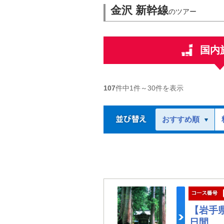
金沢 新幹線
のツアー
国内
107
件中
1
件～
30
件を表示
おすすめ順
【岩手
日間