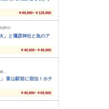
￥99,990~￥129,990
由席付）
火」と彌彦神社と魚のア
￥48,900~￥49,900
富山市内宿泊＆往復北陸新幹線利用だからたっぷり回れる 東京・上野・大宮・高崎駅発着 ※東京駅以外の入場券代はお客様負担となります
」 富山駅前に宿泊！ホテ
￥49,900~￥69,900