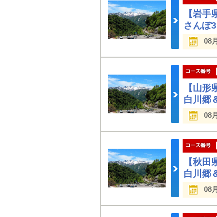
【岩手
さんぽ
08
【山形
白川郷
08
【秋田
白川郷
08