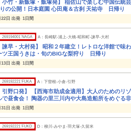
・小竹・新飯塚・飯塚発】 稲佐山で楽しむ中国伝統
ぶりの公開！日本庭園 心田庵＆古刹 天祐寺 日帰り
月22日 出発
1日間
269194001`NAGA
A：長崎駅-浦上-大橋-昭和町-諫早-大村
・諫早・大村発】 昭和２年建立！レトロな洋館で味わ
ーツ王国うきは・旬のBIGな梨狩り 日帰り
月13日 出発
1日間
269192221`FUKA
A：下曽根-小倉-引野
・引野口発】 【西海市助成金適用】大人のためのリ
ルで昼食会！ 陶器の里三川内や大島造船所をめぐる
月31日 出発
1日間
269192221`FUKD
D：柳川-みやま-羽犬塚-久留米