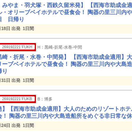
・みやま・羽犬塚・西鉄久留米発】 【西海市助成金
ル・オリーブベイホテルで昼食会！ 陶器の里三川内
日 日帰り
月18日 出発
1日間
269192221`FUKH
H：黒崎-折尾-水巻-中間
黒崎・折尾・水巻・中間発】 【西海市助成金適用】
リーブベイホテルで昼食会！ 陶器の里三川内や大島
帰り
月31日 出発
1日間
269192221`FUKB
B：博多
発】【西海市助成金適用】大人のためのリゾートホテ
会！ 陶器の里三川内や大島造船所をめぐる非日常な
月24日 出発
1日間