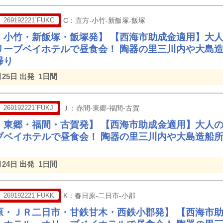
269192221`FUKC
C：直方-小竹-新飯塚-飯塚
・小竹・新飯塚・飯塚発】 【西海市助成金適用】大
リーブベイホテルで昼食会！ 陶器の里三川内や大島
帰り
月25日 出発
1日間
269192221`FUKJ
Ｊ：赤間-東郷-福間-古賀
・東郷・福間・古賀発】 【西海市助成金適用】大人
ブベイホテルで昼食会！ 陶器の里三川内や大島造船
月24日 出発
1日間
269192221`FUKK
K：春日原-二日市-小郡
原・ＪＲ二日市・甘鉄甘木・西鉄小郡発】 【西海市