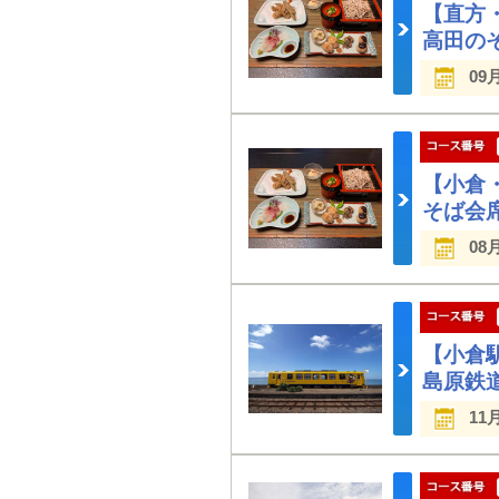
【直方
高田の
09
【小倉
そば会
08
【小倉
島原鉄
11