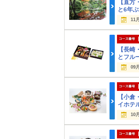
【直方
と6年
11
【長崎
とフル
09
【小倉
イホテ
10