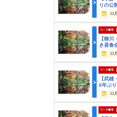
りの公
11
【柳川
き昼食
11
【武雄
6年ぶ
11