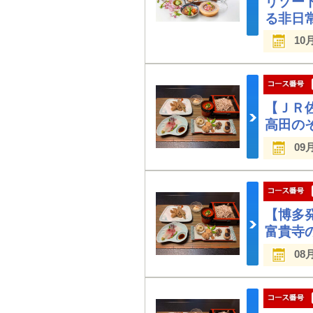
リゾー
る非日
10
【ＪＲ
高田の
09
【博多
富貴寺
08