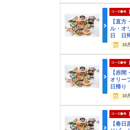
【直方
ル・オ
日 日
10
【赤間
オリー
日帰り
10
【春日