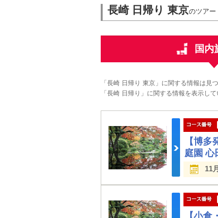
長崎 日帰り 東京
のツアー
国内
「長崎 日帰り 東京」に関する情報は見
「長崎 日帰り」に関する情報を表示して
【博多
庭園 
11
【小倉