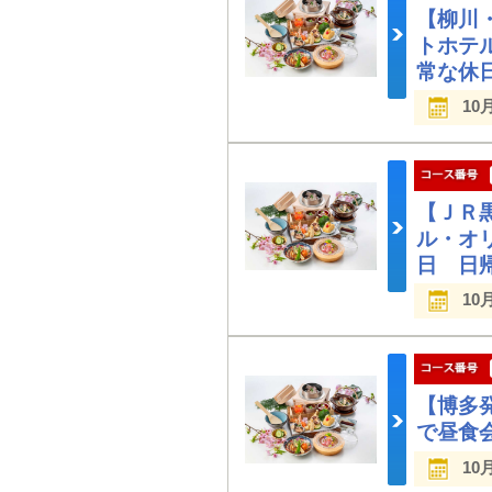
【柳川
トホテ
常な休
10
【ＪＲ
ル・オ
日 日
10
【博多
で昼食
10