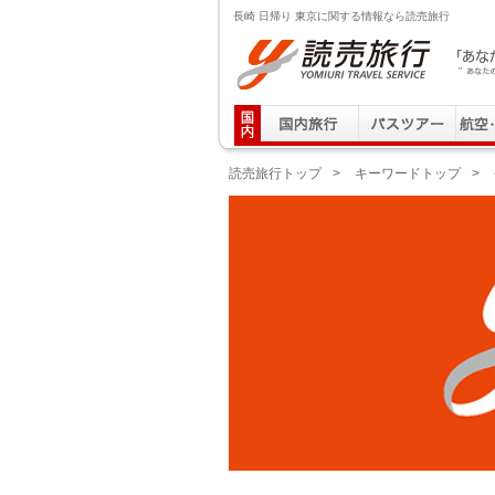
長崎 日帰り 東京に関する情報なら読売旅行
読売旅行 「あなたの街から」旅にでる｜Yomiuri T
読売旅行トップ
>
キーワードトップ
>