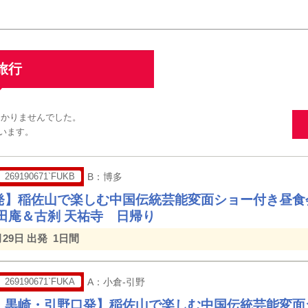
旅行
つかりませんでした。
います。
269190671`FUKB
B：博多
発】稲佐山で楽しむ中国伝統芸能変面ショー付き昼食
心田庵＆古刹 天祐寺 日帰り
月29日 出発
1日間
269190671`FUKA
A：小倉-引野
・黒崎・引野口発】稲佐山で楽しむ中国伝統芸能変面