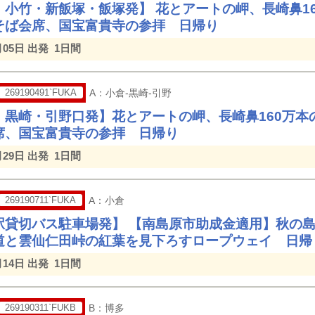
・小竹・新飯塚・飯塚発】 花とアートの岬、長崎鼻1
そば会席、国宝富貴寺の参拝 日帰り
月05日 出発
1日間
269190491`FUKA
A：小倉-黒崎-引野
・黒崎・引野口発】花とアートの岬、長崎鼻160万本
席、国宝富貴寺の参拝 日帰り
月29日 出発
1日間
269190711`FUKA
A：小倉
駅貸切バス駐車場発】 【南島原市助成金適用】秋の
道と雲仙仁田峠の紅葉を見下ろすロープウェイ 日帰
月14日 出発
1日間
269190311`FUKB
B：博多