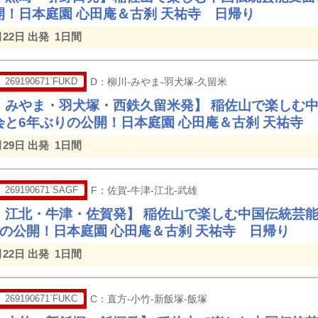
開！日本庭園 心田庵＆古刹 天祐寺 日帰り
月22日 出発
1日間
269190671`FUKD
D：柳川-みやま-羽犬塚-久留米
・みやま・羽犬塚・西鉄久留米発】 稲佐山で楽しむ
会と6年ぶりの公開！日本庭園 心田庵＆古刹 天祐寺
月29日 出発
1日間
269190671`SAGF
F：佐賀-牛津-江北-武雄
・江北・牛津・佐賀発】 稲佐山で楽しむ中国伝統芸
りの公開！日本庭園 心田庵＆古刹 天祐寺 日帰り
月22日 出発
1日間
269190671`FUKC
C：直方-小竹-新飯塚-飯塚