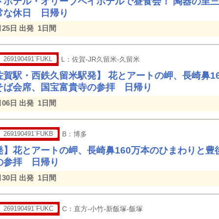
トホテル・オリーブベイホテルで昼食会！ 陶器の里
常な休日 日帰り
月25日 出発
1日間
269190491`FUKL
L：佐賀-JR久留米-久留米
佐賀駅・西鉄久留米駅発】 花とアートの岬、長崎鼻1
そば会席、国宝富貴寺の参拝 日帰り
月06日 出発
1日間
269190491`FUKB
B：博多
発】花とアートの岬、長崎鼻160万本のひまわりと豊
の参拝 日帰り
月30日 出発
1日間
269190491`FUKC
C：直方-小竹-新飯塚-飯塚