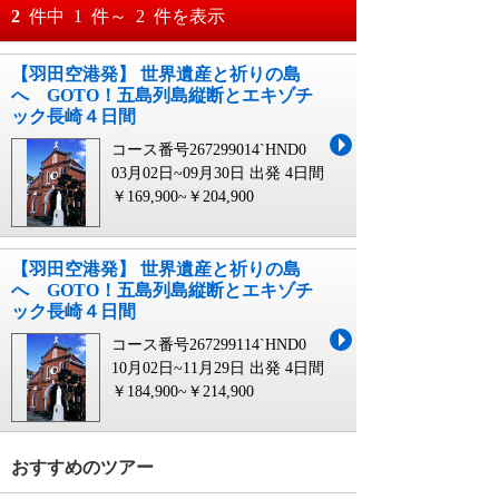
おすすめ順
2
件中
1
件～
2
件を表示
料金が安い順
【羽田空港発】 世界遺産と祈りの島
月
日～
へ GOTO！五島列島縦断とエキゾチ
料金が高い順
ック長崎４日間
月
日
コース番号267299014`HND0
03月02日~09月30日 出発
4日間
￥169,900~￥204,900
【羽田空港発】 世界遺産と祈りの島
へ GOTO！五島列島縦断とエキゾチ
ック長崎４日間
コース番号267299114`HND0
10月02日~11月29日 出発
4日間
￥184,900~￥214,900
おすすめのツアー