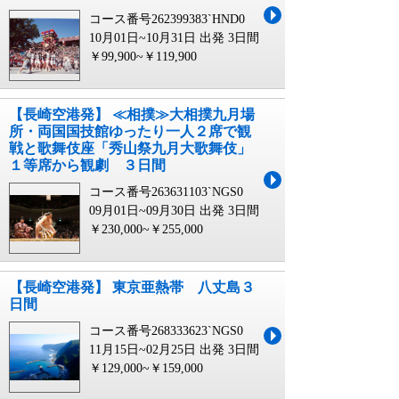
コース番号262399383`HND0
10月01日~10月31日 出発
3日間
￥99,900~￥119,900
【長崎空港発】 ≪相撲≫大相撲九月場
所・両国国技館ゆったり一人２席で観
戦と歌舞伎座「秀山祭九月大歌舞伎」
１等席から観劇 ３日間
コース番号263631103`NGS0
09月01日~09月30日 出発
3日間
￥230,000~￥255,000
【長崎空港発】 東京亜熱帯 八丈島３
日間
コース番号268333623`NGS0
11月15日~02月25日 出発
3日間
￥129,000~￥159,000