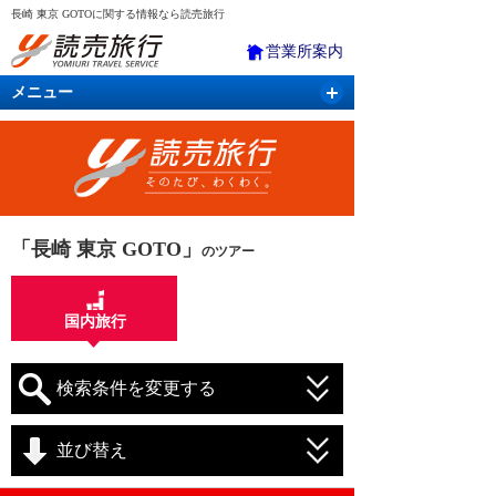
長崎 東京 GOTOに関する情報なら読売旅行
営業所案内
メニュー
国内旅行
バスツアー
海外旅行
クルーズ
航空・ＪＲ＋宿泊
航空券＆ホテル
「長崎 東京 GOTO」
のツアー
国内旅行
検索条件を変更する
並び替え