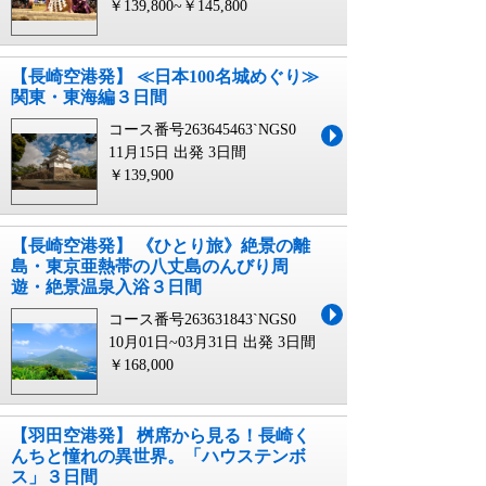
￥139,800~￥145,800
【長崎空港発】 ≪日本100名城めぐり≫
関東・東海編３日間
コース番号263645463`NGS0
11月15日 出発
3日間
￥139,900
【長崎空港発】 《ひとり旅》絶景の離
島・東京亜熱帯の八丈島のんびり周
遊・絶景温泉入浴３日間
コース番号263631843`NGS0
10月01日~03月31日 出発
3日間
￥168,000
【羽田空港発】 桝席から見る！長崎く
んちと憧れの異世界。「ハウステンボ
ス」３日間