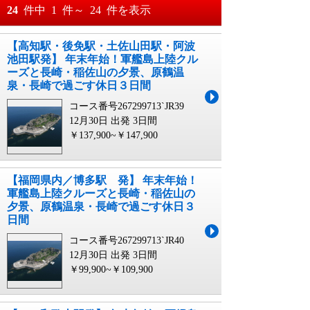
おすすめ順
24
件中
1
件～
24
件を表示
料金が安い順
【高知駅・後免駅・土佐山田駅・阿波
月
日～
池田駅発】 年末年始！軍艦島上陸クル
料金が高い順
ーズと長崎・稲佐山の夕景、原鶴温
月
日
泉・長崎で過ごす休日３日間
コース番号267299713`JR39
12月30日 出発
3日間
￥137,900~￥147,900
【福岡県内／博多駅 発】 年末年始！
軍艦島上陸クルーズと長崎・稲佐山の
夕景、原鶴温泉・長崎で過ごす休日３
日間
コース番号267299713`JR40
12月30日 出発
3日間
￥99,900~￥109,900