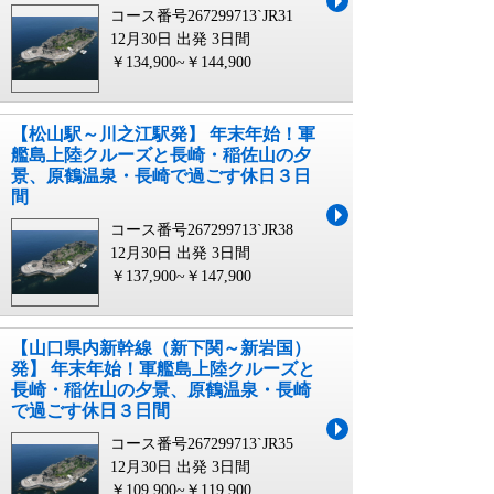
コース番号267299713`JR31
12月30日 出発
3日間
￥134,900~￥144,900
【松山駅～川之江駅発】 年末年始！軍
艦島上陸クルーズと長崎・稲佐山の夕
景、原鶴温泉・長崎で過ごす休日３日
間
コース番号267299713`JR38
12月30日 出発
3日間
￥137,900~￥147,900
【山口県内新幹線（新下関～新岩国）
発】 年末年始！軍艦島上陸クルーズと
長崎・稲佐山の夕景、原鶴温泉・長崎
で過ごす休日３日間
コース番号267299713`JR35
12月30日 出発
3日間
￥109,900~￥119,900