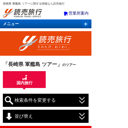
長崎県 軍艦島 ツアーに関する情報なら読売旅行
営業所案内
メニュー
国内旅行
バスツアー
海外旅行
クルーズ
航空・ＪＲ＋宿泊
航空券＆ホテル
「長崎県 軍艦島 ツアー」
のツアー
国内旅行
検索条件を変更する
並び替え