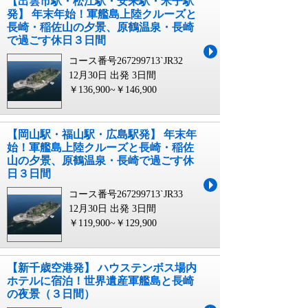
【出雲市駅・松江駅・安来駅・米子駅
発】 年末年始！軍艦島上陸クルーズと
長崎・稲佐山の夕景、原鶴温泉・長崎
で過ごす休日３日間
コース番号267299713`JR32
12月30日 出発
3日間
￥136,900~￥146,900
【岡山駅・福山駅・広島駅発】 年末年
始！軍艦島上陸クルーズと長崎・稲佐
山の夕景、原鶴温泉・長崎で過ごす休
日３日間
コース番号267299713`JR33
12月30日 出発
3日間
￥119,900~￥129,900
【新千歳空港発】 ハウステンボス場内
ホテルに宿泊！世界遺産軍艦島と長崎
の夜景（３日間）