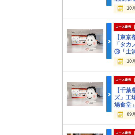
10
【東京
「タカ
③「土
10
【千葉
ズ」工
場食堂
09