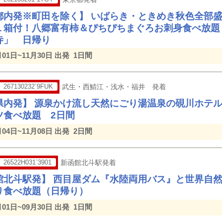
都内発※町田を除く】 いばらき・ときめき秋色全部盛
１箱付！八郷富有柿＆ぴちぴちまぐろお刺身食べ放題
寺」 日帰り
月01日~11月30日 出発
1日間
267130232`9FUK
武生・西鯖江・浅水・福井 発着
県内発】 源泉かけ流し天然にごり湯温泉の硯川ホテ
ツ食べ放題 2日間
月04日~11月08日 出発
2日間
26522H031`3901
新函館北斗駅発着
館北斗駅発】 西目屋ダム『水陸両用バス』と世界自
り食べ放題（日帰り）
月01日~09月30日 出発
1日間