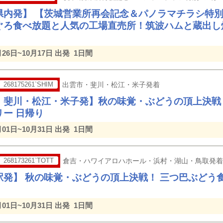
県内発】 【茨城営業所再会記念＆パノラマチラシ特
ぐろ食べ放題と人気の工場直売所！筑波ハムと蔵出し
月26日~10月17日 出発
1日間
268175261`SHIM
出雲市・斐川・松江・米子発着
・斐川・松江・米子発】秋の味覚・ぶどうの頂上決戦
リー 日帰り
月01日~10月31日 出発
1日間
268173261`TOTT
倉吉・ハワイアロハホール・浜村・湖山・鳥取発着
駅発】 秋の味覚・ぶどうの頂上決戦！ 三つ巴ぶどう
月01日~10月31日 出発
1日間