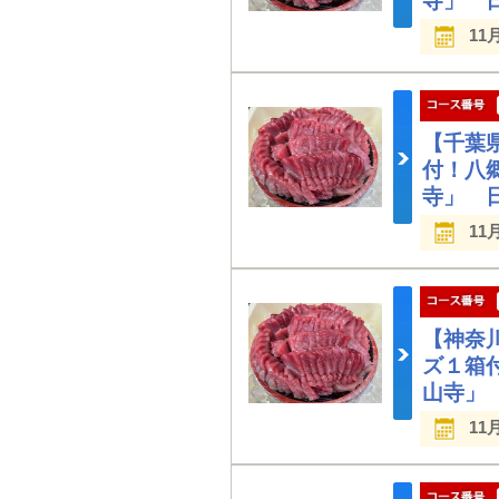
寺」 
11
【千葉
付！八
寺」 
11
【神奈
ズ１箱
山寺」
11