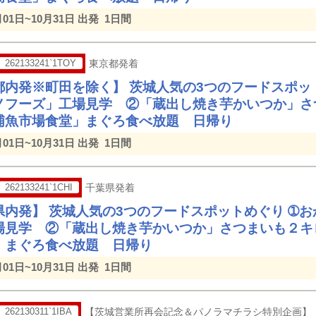
月01日~10月31日 出発
1日間
262133241`1TOY
東京都発着
都内発※町田を除く】 茨城人気の3つのフードスポッ
ノフーズ」工場見学 ②「蔵出し焼き芋かいつか」さ
浦魚市場食堂」まぐろ食べ放題 日帰り
月01日~10月31日 出発
1日間
262133241`1CHI
千葉県発着
県内発】 茨城人気の3つのフードスポットめぐり ➀
場見学 ②「蔵出し焼き芋かいつか」さつまいも２キ
」まぐろ食べ放題 日帰り
月01日~10月31日 出発
1日間
262130311`1IBA
【茨城営業所再会記念＆パノラマチラシ特別企画】