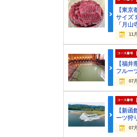
【東京
サイズ
「月山
11
【福井
フルー
07
【新函
ーツ狩
07