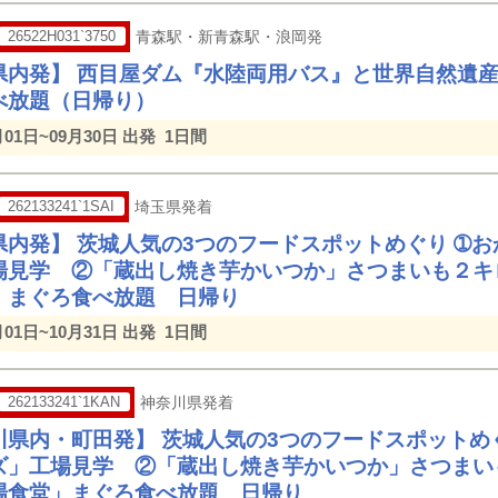
26522H031`3750
青森駅・新青森駅・浪岡発
県内発】 西目屋ダム『水陸両用バス』と世界自然遺
べ放題（日帰り）
月01日~09月30日 出発
1日間
262133241`1SAI
埼玉県発着
県内発】 茨城人気の3つのフードスポットめぐり ➀
場見学 ②「蔵出し焼き芋かいつか」さつまいも２キ
」まぐろ食べ放題 日帰り
月01日~10月31日 出発
1日間
262133241`1KAN
神奈川県発着
川県内・町田発】 茨城人気の3つのフードスポットめ
ズ」工場見学 ②「蔵出し焼き芋かいつか」さつまい
場食堂」まぐろ食べ放題 日帰り