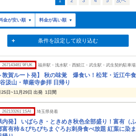
1
2
3
4
5
次へ
料金が安い順
料金が高い順
条件を設定して絞り込む
267143481`9FUK
福井駅・浅水駅・西鯖江・武生駅・武生契約駐車場
～敦賀ルート発】 秋の味覚 爆食い！松茸・近江牛
 谷汲山・華厳寺参拝 日帰り
月25日~11月29日 出発
1日間
262133261`1SAI
埼玉県発着
県内発】 いばらき・ときめき秋色全部盛り！富有（ふ
郷富有柿＆ぴちぴちまぐろお刺身食べ放題 紅葉に染