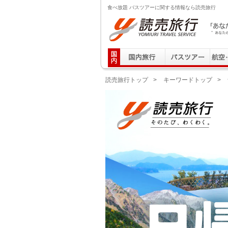
食べ放題 バスツアーに関する情報なら読売旅行
読売旅行 「あなたの街から」旅にでる｜Yomiuri T
読売旅行トップ
>
キーワードトップ
>