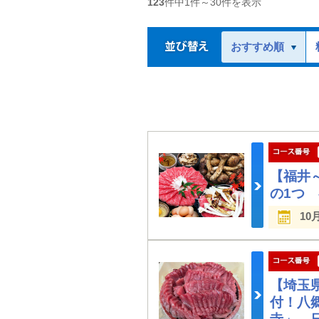
123
件中
1
件～
30
件を表示
おすすめ順
【福井
の1つ
10
【埼玉
付！八