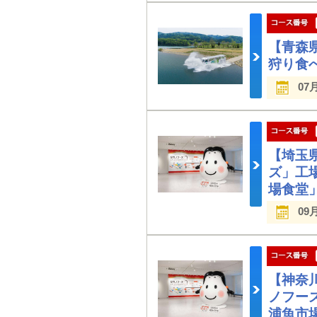
【青森
狩り食
07
【埼玉
ズ」工
場食堂
09
【神奈
ノフー
浦魚市