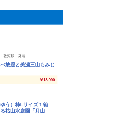
・敦賀駅 発着
食べ放題と美濃三山もみじ
￥18,990
ゆう）柿Lサイズ１箱
まる枯山水庭園「月山