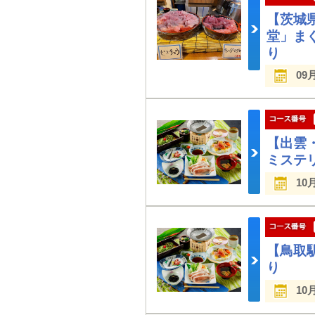
【茨城
堂」ま
り
09
【出雲
ミステ
10
【鳥取
り
10