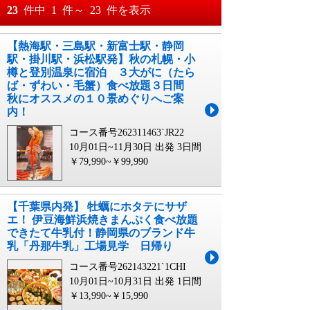
おすすめ順
23
件中
1
件～
23
件を表示
料金が安い順
【熱海駅・三島駅・新富士駅・静岡
月
日～
駅・掛川駅・浜松駅発】秋の札幌・小
料金が高い順
樽と登別温泉に宿泊 ３大がに（たら
月
日
ば・ずわい・毛蟹）食べ放題３日間
秋にオススメの１０景めぐりへご案
内！
コース番号262311463`JR22
10月01日~11月30日 出発
3日間
￥79,990~￥99,990
【千葉県内発】 牡蠣にホタテにサザ
エ！ 伊豆海鮮浜焼きまんぷく食べ放題
できたて牛乳付！静岡県のブランド牛
乳「丹那牛乳」工場見学 日帰り
コース番号262143221`1CHI
10月01日~10月31日 出発
1日間
￥13,990~￥15,990