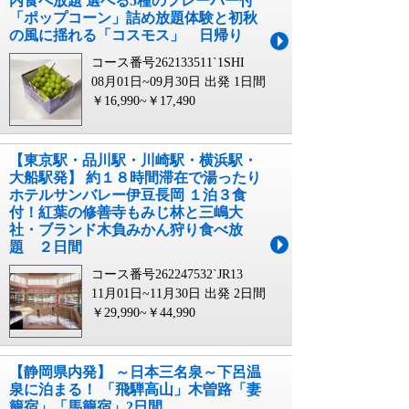
内食べ放題 選べる5種のフレーバー付
「ポップコーン」詰め放題体験と初秋
の風に揺れる「コスモス」 日帰り
コース番号262133511`1SHI
08月01日~09月30日 出発
1日間
￥16,990~￥17,490
【東京駅・品川駅・川崎駅・横浜駅・
大船駅発】 約１８時間滞在で湯ったり
ホテルサンバレー伊豆長岡 １泊３食
付！紅葉の修善寺もみじ林と三嶋大
社・ブランド木負みかん狩り食べ放
題 ２日間
コース番号262247532`JR13
11月01日~11月30日 出発
2日間
￥29,990~￥44,990
【静岡県内発】 ～日本三名泉～下呂温
泉に泊まる！ 「飛騨高山」木曽路「妻
籠宿」「馬籠宿」2日間