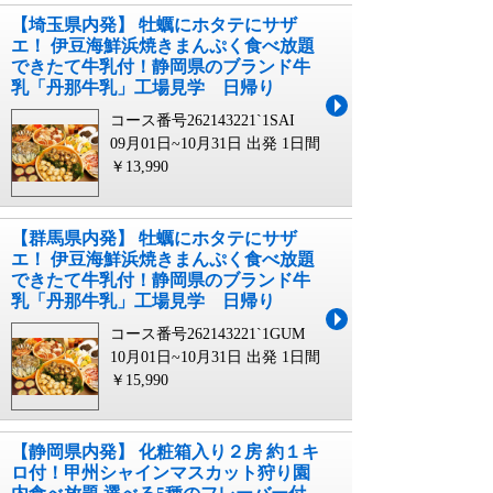
【埼玉県内発】 牡蠣にホタテにサザ
エ！ 伊豆海鮮浜焼きまんぷく食べ放題
できたて牛乳付！静岡県のブランド牛
乳「丹那牛乳」工場見学 日帰り
コース番号262143221`1SAI
09月01日~10月31日 出発
1日間
￥13,990
【群馬県内発】 牡蠣にホタテにサザ
エ！ 伊豆海鮮浜焼きまんぷく食べ放題
できたて牛乳付！静岡県のブランド牛
乳「丹那牛乳」工場見学 日帰り
コース番号262143221`1GUM
10月01日~10月31日 出発
1日間
￥15,990
【静岡県内発】 化粧箱入り２房 約１キ
ロ付！甲州シャインマスカット狩り園