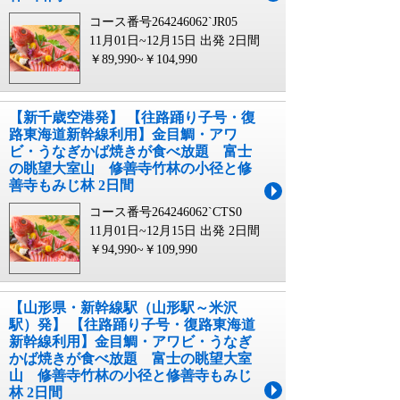
コース番号264246062`JR05
11月01日~12月15日 出発
2日間
￥89,990~￥104,990
【新千歳空港発】 【往路踊り子号・復
路東海道新幹線利用】金目鯛・アワ
ビ・うなぎかば焼きが食べ放題 富士
の眺望大室山 修善寺竹林の小径と修
善寺もみじ林 2日間
コース番号264246062`CTS0
11月01日~12月15日 出発
2日間
￥94,990~￥109,990
【山形県・新幹線駅（山形駅～米沢
駅）発】 【往路踊り子号・復路東海道
新幹線利用】金目鯛・アワビ・うなぎ
かば焼きが食べ放題 富士の眺望大室
山 修善寺竹林の小径と修善寺もみじ
林 2日間