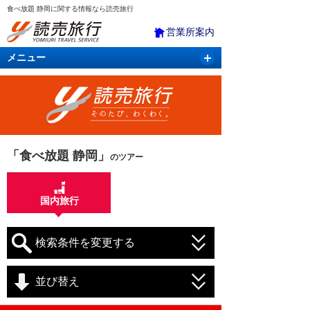
食べ放題 静岡に関する情報なら読売旅行
営業所案内
メニュー
国内旅行
バスツアー
海外旅行
クルーズ
航空・ＪＲ＋宿泊
航空券＆ホテル
「食べ放題 静岡」
のツアー
国内旅行
検索条件を変更する
並び替え