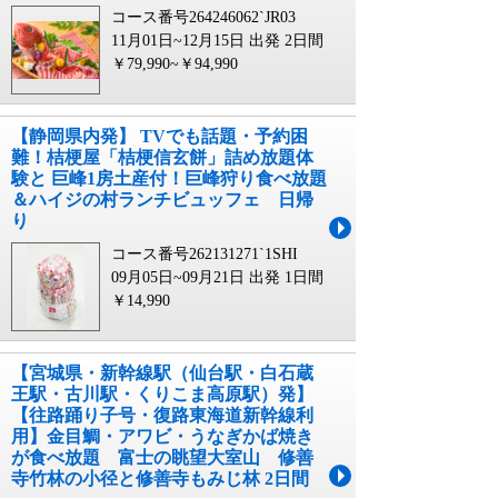
コース番号264246062`JR03
11月01日~12月15日 出発
2日間
￥79,990~￥94,990
【静岡県内発】 TVでも話題・予約困
難！桔梗屋「桔梗信玄餅」詰め放題体
験と 巨峰1房土産付！巨峰狩り食べ放題
＆ハイジの村ランチビュッフェ 日帰
り
コース番号262131271`1SHI
09月05日~09月21日 出発
1日間
￥14,990
【宮城県・新幹線駅（仙台駅・白石蔵
王駅・古川駅・くりこま高原駅）発】
【往路踊り子号・復路東海道新幹線利
用】金目鯛・アワビ・うなぎかば焼き
が食べ放題 富士の眺望大室山 修善
寺竹林の小径と修善寺もみじ林 2日間