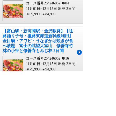
コース番号264246062`JR04
11月01日~12月15日 出発
2日間
￥69,990~￥84,990
【富山駅・新高岡駅・金沢駅発】【往
路踊り子号・復路東海道新幹線利用】
金目鯛・アワビ・うなぎかば焼きが食
べ放題 富士の眺望大室山 修善寺竹
林の小径と修善寺もみじ林 2日間
コース番号264246062`JR16
11月01日~12月15日 出発
2日間
￥79,990~￥94,990
【静岡県内発】 １泊４食付！秋色週末
温泉ミステリーツアー２日間
コース番号262136662`1SHI
11月01日~11月30日 出発
2日間
￥34,990~￥44,990