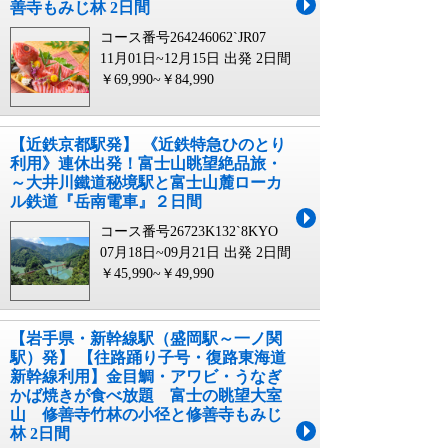
善寺もみじ林 2日間
コース番号264246062`JR07
11月01日~12月15日 出発
2日間
￥69,990~￥84,990
【近鉄京都駅発】 《近鉄特急ひのとり
利用》連休出発！富士山眺望絶品旅・
～大井川鐵道秘境駅と富士山麓ローカ
ル鉄道『岳南電車』２日間
コース番号26723K132`8KYO
07月18日~09月21日 出発
2日間
￥45,990~￥49,990
【岩手県・新幹線駅（盛岡駅～一ノ関
駅）発】 【往路踊り子号・復路東海道
新幹線利用】金目鯛・アワビ・うなぎ
かば焼きが食べ放題 富士の眺望大室
山 修善寺竹林の小径と修善寺もみじ
林 2日間