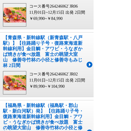
コース番号264246062`JR06
11月01日~12月15日 出発
2日間
￥69,990~￥84,990
【青森県・新幹線駅（新青森駅・八戸
駅）】【往路踊り子号・復路東海道新
幹線利用】金目鯛・アワビ・うなぎか
ば焼きが食べ放題 富士の眺望大室
山 修善寺竹林の小径と修善寺もみじ
林 2日間
コース番号264246062`JR02
11月01日~12月15日 出発
2日間
￥89,990~￥104,990
【福島県・新幹線駅（福島駅・郡山
駅・新白河駅）発】 【往路踊り子号・
復路東海道新幹線利用】金目鯛・アワ
ビ・うなぎかば焼きが食べ放題 富士
の眺望大室山 修善寺竹林の小径と修