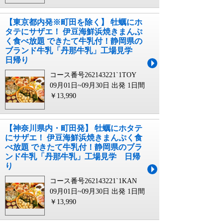
【東京都内発※町田を除く】 牡蠣にホ
タテにサザエ！ 伊豆海鮮浜焼きまんぷ
く食べ放題 できたて牛乳付！静岡県の
ブランド牛乳「丹那牛乳」工場見学
日帰り
コース番号262143221`1TOY
09月01日~09月30日 出発
1日間
￥13,990
【神奈川県内・町田発】 牡蠣にホタテ
にサザエ！ 伊豆海鮮浜焼きまんぷく食
べ放題 できたて牛乳付！静岡県のブラ
ンド牛乳「丹那牛乳」工場見学 日帰
り
コース番号262143221`1KAN
09月01日~09月30日 出発
1日間
￥13,990