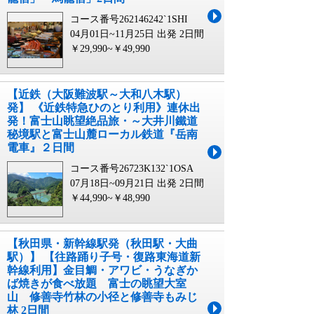
コース番号262146242`1SHI
04月01日~11月25日 出発
2日間
￥29,990~￥49,990
【近鉄（大阪難波駅～大和八木駅）
発】 《近鉄特急ひのとり利用》連休出
発！富士山眺望絶品旅・～大井川鐵道
秘境駅と富士山麓ローカル鉄道『岳南
電車』２日間
コース番号26723K132`1OSA
07月18日~09月21日 出発
2日間
￥44,990~￥48,990
【秋田県・新幹線駅発（秋田駅・大曲
駅）】 【往路踊り子号・復路東海道新
幹線利用】金目鯛・アワビ・うなぎか
ば焼きが食べ放題 富士の眺望大室
山 修善寺竹林の小径と修善寺もみじ
林 2日間