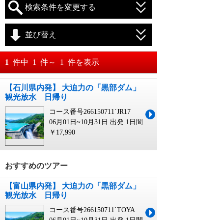
検索条件を変更する
並び替え
おすすめ順
1
件中
1
件～
1
件を表示
料金が安い順
【石川県内発】 大迫力の「黒部ダム」
月
日～
観光放水 日帰り
料金が高い順
月
日
コース番号266150711`JR17
06月01日~10月31日 出発
1日間
￥17,990
おすすめのツアー
【富山県内発】 大迫力の「黒部ダム」
観光放水 日帰り
コース番号266150711`TOYA