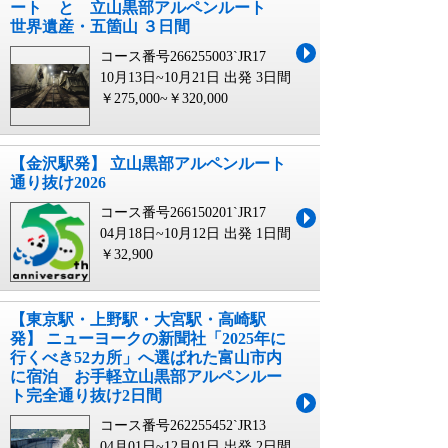
ート と 立山黒部アルペンルート
世界遺産・五箇山 ３日間
コース番号266255003`JR17
10月13日~10月21日 出発
3日間
￥275,000~￥320,000
【金沢駅発】 立山黒部アルペンルート
通り抜け2026
コース番号266150201`JR17
04月18日~10月12日 出発
1日間
￥32,900
【東京駅・上野駅・大宮駅・高崎駅
発】 ニューヨークの新聞社「2025年に
行くべき52カ所」へ選ばれた富山市内
に宿泊 お手軽立山黒部アルペンルー
ト完全通り抜け2日間
コース番号262255452`JR13
04月01日~12月01日 出発
2日間