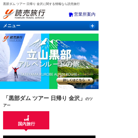
黒部ダム ツアー 日帰り 金沢に関する情報なら読売旅行
営業所案内
メニュー
国内旅行
バスツアー
海外旅行
クルーズ
航空・ＪＲ＋宿泊
航空券＆ホテル
「黒部ダム ツアー 日帰り 金沢」
のツ
アー
国内旅行