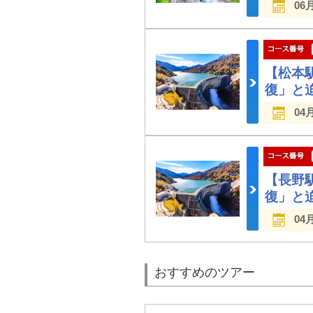
06
【松本
復」と
04
【長野
復」と
04
おすすめのツアー