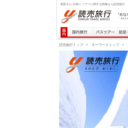
黒部ダム 日帰り ツアーに関する情報なら読売旅行
読売旅行 「あなたの街から」旅にでる｜Yomiuri T
読売旅行トップ
>
キーワードトップ
>