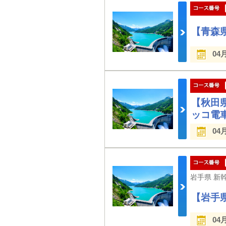
【青森
04
【秋田
ッコ電
04
【岩手
04