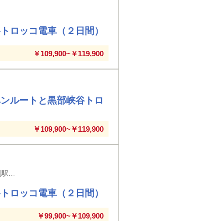
谷トロッコ電車（２日間）
￥109,900~￥119,900
ペンルートと黒部峡谷トロ
￥109,900~￥119,900
岩手県 新幹線駅（二戸駅・いわて沼宮内駅・盛岡駅・新花巻駅・北上駅・水沢江刺駅・一ノ関駅）
谷トロッコ電車（２日間）
￥99,900~￥109,900