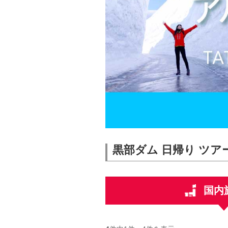
黒部ダム 日帰り ツア
国内