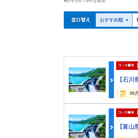
4
件中
1
件～
4
件を表示
おすすめ順
【石川
06
【富山