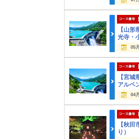
【山形
光寺・小
05
【宮城
アルペ
04
【秋田
り）