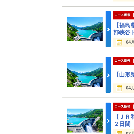
【福島
部峡谷
04
【山形
04
【ＪＲ
２日間
07