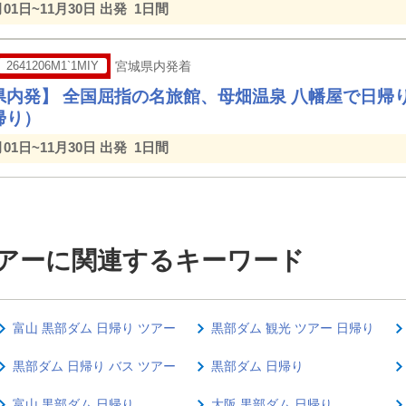
月01日~11月30日 出発
1日間
2641206M1`1MIY
宮城県内発着
県内発】 全国屈指の名旅館、母畑温泉 八幡屋で日帰
帰り）
月01日~11月30日 出発
1日間
ツアーに関連するキーワード
富山 黒部ダム 日帰り ツアー
黒部ダム 観光 ツアー 日帰り
黒部ダム 日帰り バス ツアー
黒部ダム 日帰り
富山 黒部ダム 日帰り
大阪 黒部ダム 日帰り