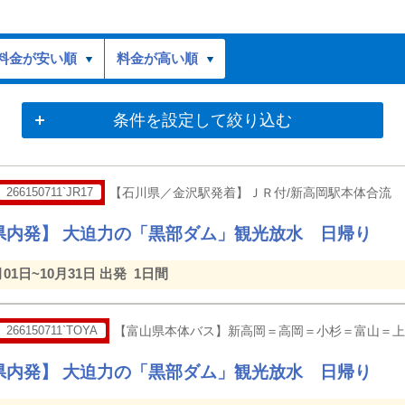
料金が安い順
料金が高い順
条件を設定して絞り込む
266150711`JR17
【石川県／金沢駅発着】ＪＲ付/新高岡駅本体合流
県内発】 大迫力の「黒部ダム」観光放水 日帰り
月01日~10月31日 出発
1日間
266150711`TOYA
【富山県本体バス】新高岡＝高岡＝小杉＝富山＝上
県内発】 大迫力の「黒部ダム」観光放水 日帰り