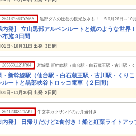
26413Y563`YAMA
黒部ダムの圧巻の観光放水も！ ※6月26日～10月
県内発】 立山黒部アルペンルートと鏡のような世界
布施 3日間
月01日~10月31日 出発
3日間
265350112`JR04
宮城県 新幹線駅（仙台駅・白石蔵王駅・古川駅・
県・新幹線駅（仙台駅・白石蔵王駅・古川駅・くりこ
ンルートと黒部峡谷トロッコ電車（２日間）
月01日~11月30日 出発
2日間
2641230X1`1AKI
牛玄亭カツサンドのお弁当付き
市内発】 日帰りだけど2食付き！船と紅葉ライトアッ