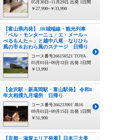
05月30日~11月29日 出発
1日間
￥27,990~￥33,990
【富山県内発】 JR城端線・観光列車
「ベル・モンターニュ・エ・メール～
べるもんた～」と越中八尾 なりひら
風の市＆おわら風のステージ 日帰り
コース番号266150521`TOYA
05月01日~09月12日 出発
1日間
￥13,990
【金沢駅・新高岡駅・富山駅発】 令和8
年大相撲九月場所 日帰り
コース番号266233901`JR16
09月01日~09月15日 出発
1日間
￥51,900
【京都・滋賀エリア発着】日本三大美