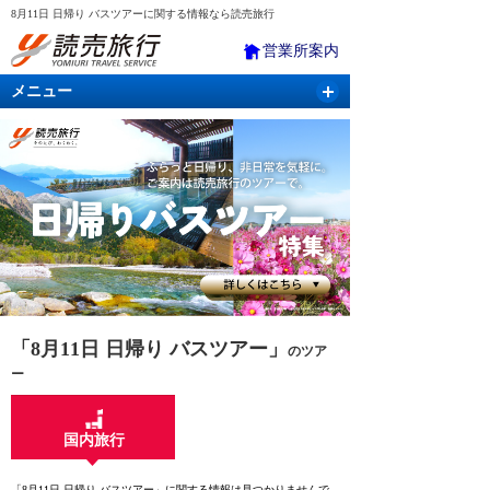
8月11日 日帰り バスツアーに関する情報なら読売旅行
営業所案内
メニュー
国内旅行
バスツアー
海外旅行
クルーズ
航空・ＪＲ＋宿泊
航空券＆ホテル
「8月11日 日帰り バスツアー」
のツア
ー
国内旅行
「8月11日 日帰り バスツアー」に関する情報は見つかりませんで