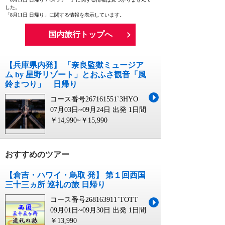
した。
「8月11日 日帰り」に関する情報を表示しています。
国内旅行トップへ
【兵庫県内発】 「奈良監獄ミュージア
ム by 星野リゾート」とおふさ観音「風
鈴まつり」 日帰り
コース番号267161551`3HYO
07月03日~09月24日 出発
1日間
￥14,990~￥15,990
おすすめのツアー
【倉吉・ハワイ・鳥取 発】 第１回西国
三十三ヵ所 巡礼の旅 日帰り
コース番号268163911`TOTT
09月01日~09月30日 出発
1日間
￥13,990