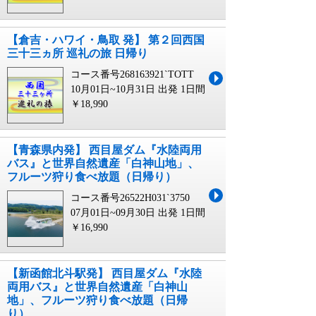
【倉吉・ハワイ・鳥取 発】 第２回西国
三十三ヵ所 巡礼の旅 日帰り
コース番号268163921`TOTT
10月01日~10月31日 出発
1日間
￥18,990
【青森県内発】 西目屋ダム『水陸両用
バス』と世界自然遺産「白神山地」、
フルーツ狩り食べ放題（日帰り）
コース番号26522H031`3750
07月01日~09月30日 出発
1日間
￥16,990
【新函館北斗駅発】 西目屋ダム『水陸
両用バス』と世界自然遺産「白神山
地」、フルーツ狩り食べ放題（日帰
り）