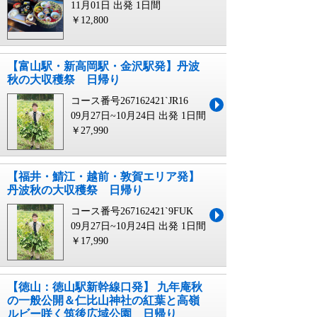
11月01日 出発
1日間
￥12,800
【富山駅・新高岡駅・金沢駅発】丹波
秋の大収穫祭 日帰り
コース番号267162421`JR16
09月27日~10月24日 出発
1日間
￥27,990
【福井・鯖江・越前・敦賀エリア発】
丹波秋の大収穫祭 日帰り
コース番号267162421`9FUK
09月27日~10月24日 出発
1日間
￥17,990
【徳山：徳山駅新幹線口発】 九年庵秋
の一般公開＆仁比山神社の紅葉と高嶺
ルビー咲く筑後広域公園 日帰り