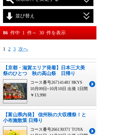
並び替え
おすすめ順
86
件中
1
件～
30
件を表示
料金が安い順
月
日～
1
2
3
次へ
料金が高い順
月
日
【京都・滋賀エリア発着】日本三大美
祭のひとつ 秋の高山祭 日帰り
コース番号267141481`8KYS
10月09日~10月10日 出発
1日間
￥13,990
【富山県内発】 信州秋の大収穫祭！と
小布施散策 日帰り
コース番号266130371`TOYA