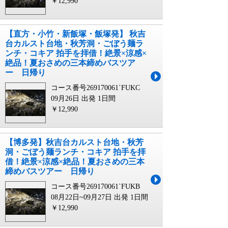
￥12,990
【直方・小竹・新飯塚・飯塚発】 秋吉
台カルスト台地・秋芳洞・ごぼう麺ラ
ンチ・コキア 拍手を拝借！絶景×涼感×
絶品！夏おさめの三本締めバスツア
ー 日帰り
コース番号269170061`FUKC
09月26日 出発
1日間
￥12,990
【博多発】秋吉台カルスト台地・秋芳
洞・ごぼう麺ランチ・コキア 拍手を拝
借！絶景×涼感×絶品！夏おさめの三本
締めバスツアー 日帰り
コース番号269170061`FUKB
08月22日~09月27日 出発
1日間
￥12,990