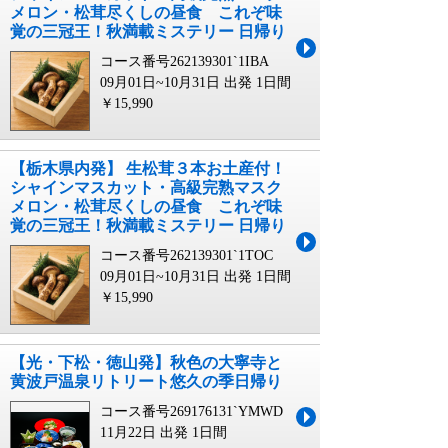
メロン・松茸尽くしの昼食 これぞ味
覚の三冠王！秋満載ミステリー 日帰り
コース番号262139301`1IBA
09月01日~10月31日 出発
1日間
￥15,990
【栃木県内発】 生松茸３本お土産付！
シャインマスカット・高級完熟マスク
メロン・松茸尽くしの昼食 これぞ味
覚の三冠王！秋満載ミステリー 日帰り
コース番号262139301`1TOC
09月01日~10月31日 出発
1日間
￥15,990
【光・下松・徳山発】秋色の大寧寺と
黄波戸温泉リトリート悠久の季日帰り
コース番号269176131`YMWD
11月22日 出発
1日間