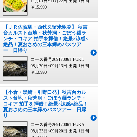
11月01日~11月22日 出発
1日間
￥15,990
【ＪＲ佐賀駅・西鉄久留米駅発】 秋吉
台カルスト台地・秋芳洞・ごぼう麺ラ
ンチ・コキア 拍手を拝借！絶景×涼感×
絶品！夏おさめの三本締めバスツア
ー 日帰り
コース番号269170061`FUKL
08月30日~09月13日 出発
1日間
￥13,990
【小倉・黒崎・引野口発】秋吉台カル
スト台地・秋芳洞・ごぼう麺ランチ・
コキア 拍手を拝借！絶景×涼感×絶品！
夏おさめの三本締めバスツアー 日帰
り
コース番号269170061`FUKA
08月23日~09月20日 出発
1日間