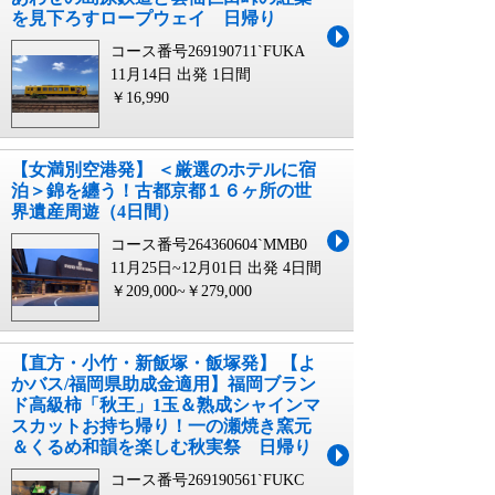
を見下ろすロープウェイ 日帰り
コース番号269190711`FUKA
11月14日 出発
1日間
￥16,990
【女満別空港発】 ＜厳選のホテルに宿
泊＞錦を纏う！古都京都１６ヶ所の世
界遺産周遊（4日間）
コース番号264360604`MMB0
11月25日~12月01日 出発
4日間
￥209,000~￥279,000
【直方・小竹・新飯塚・飯塚発】 【よ
かバス/福岡県助成金適用】福岡ブラン
ド高級柿「秋王」1玉＆熟成シャインマ
スカットお持ち帰り！一の瀬焼き窯元
＆くるめ和韻を楽しむ秋実祭 日帰り
コース番号269190561`FUKC