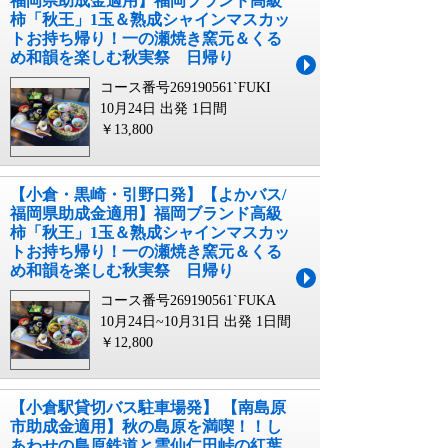
福岡県助成金適用】福岡ブランド高級
柿「秋王」1玉＆熟成シャインマスカッ
トお持ち帰り！一の瀬焼き窯元＆くる
め和韻を楽しむ秋実祭 日帰り
コース番号269190561`FUKI
10月24日 出発
1日間
￥13,800
【小倉・黒崎・引野口発】【よかバス/
福岡県助成金適用】福岡ブランド高級
柿「秋王」1玉＆熟成シャインマスカッ
トお持ち帰り！一の瀬焼き窯元＆くる
め和韻を楽しむ秋実祭 日帰り
コース番号269190561`FUKA
10月24日~10月31日 出発
1日間
￥12,800
【小倉駅貸切バス駐車場発】 【南島原
市助成金適用】秋の島原を満喫！！し
あわせの島原鉄道と雲仙仁田峠の紅葉