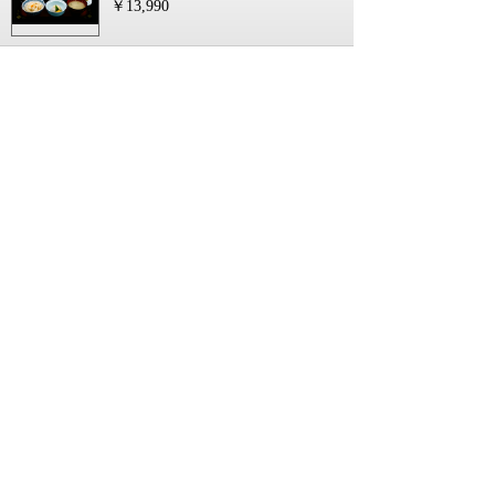
￥13,990
【防府・新山口発】秋色の大寧寺と黄
波戸温泉リトリート悠久の季日帰り
コース番号269176131`YMWA
11月29日 出発
1日間
￥12,990
【鳥取駅発】 秋の味覚・ぶどうの頂上
決戦！ 三つ巴ぶどう食べ放題ミステリ
ー 日帰り
コース番号268173261`TOTT
10月01日~10月31日 出発
1日間
￥12,990
【出雲・斐川・松江・米子発】秋の味
覚・ぶどうの頂上決戦！ 三つ巴ぶどう
食べ放題ミステリー 日帰り