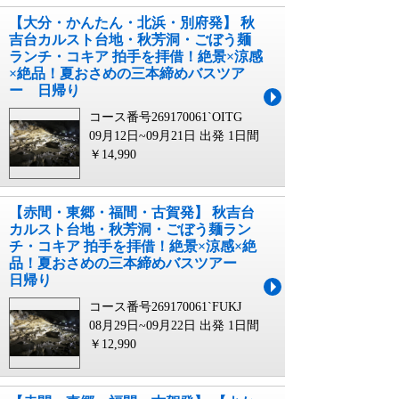
【大分・かんたん・北浜・別府発】 秋
吉台カルスト台地・秋芳洞・ごぼう麺
ランチ・コキア 拍手を拝借！絶景×涼感
×絶品！夏おさめの三本締めバスツア
ー 日帰り
コース番号269170061`OITG
09月12日~09月21日 出発
1日間
￥14,990
【赤間・東郷・福間・古賀発】 秋吉台
カルスト台地・秋芳洞・ごぼう麺ラン
チ・コキア 拍手を拝借！絶景×涼感×絶
品！夏おさめの三本締めバスツアー
日帰り
コース番号269170061`FUKJ
08月29日~09月22日 出発
1日間
￥12,990