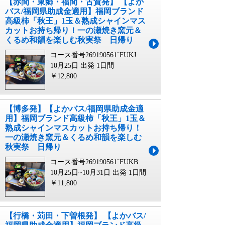
【赤間・東郷・福間・古賀発】 【よか
バス/福岡県助成金適用】福岡ブランド
高級柿「秋王」1玉＆熟成シャインマス
カットお持ち帰り！一の瀬焼き窯元＆
くるめ和韻を楽しむ秋実祭 日帰り
コース番号269190561`FUKJ
10月25日 出発
1日間
￥12,800
【博多発】【よかバス/福岡県助成金適
用】福岡ブランド高級柿「秋王」1玉＆
熟成シャインマスカットお持ち帰り！
一の瀬焼き窯元＆くるめ和韻を楽しむ
秋実祭 日帰り
コース番号269190561`FUKB
10月25日~10月31日 出発
1日間
￥11,800
【行橋・苅田・下曽根発】 【よかバス/