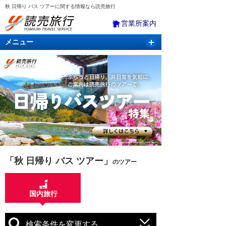
秋 日帰り バス ツアーに関する情報なら読売旅行
営業所案内
メニュー
国内旅行
バスツアー
海外旅行
クルーズ
航空・ＪＲ＋宿泊
航空券＆ホテル
「秋 日帰り バス ツアー」
のツアー
国内旅行
検索条件を変更する