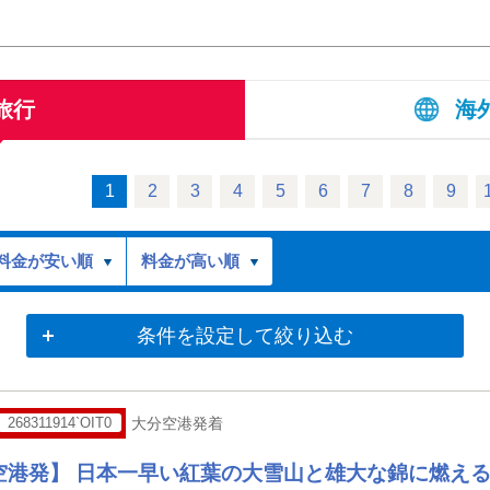
旅行
海
1
2
3
4
5
6
7
8
9
料金が安い順
料金が高い順
条件を設定して絞り込む
268311914`OIT0
大分空港発着
空港発】 日本一早い紅葉の大雪山と雄大な錦に燃え