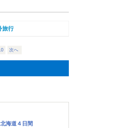
外旅行
10
次へ
る北海道４日間