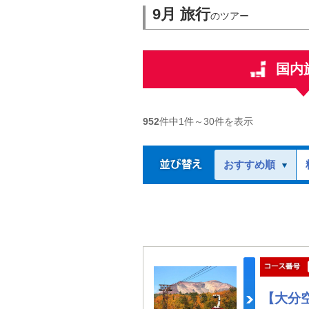
9月 旅行
のツアー
国内
952
件中
1
件～
30
件を表示
おすすめ順
【大分