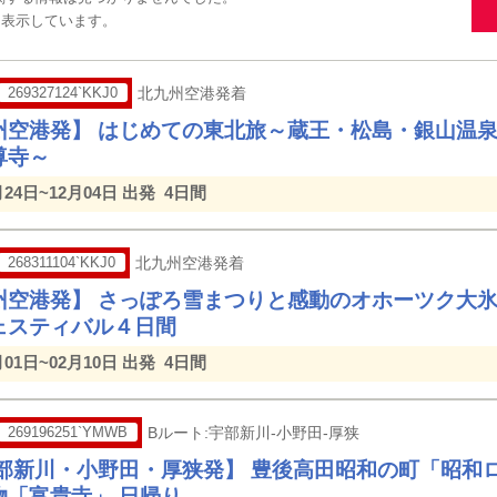
を表示しています。
269327124`KKJ0
北九州空港発着
州空港発】 はじめての東北旅～蔵王・松島・銀山温
尊寺～
月24日~12月04日 出発
4日間
268311104`KKJ0
北九州空港発着
州空港発】 さっぽろ雪まつりと感動のオホーツク大
ェスティバル４日間
月01日~02月10日 出発
4日間
269196251`YMWB
Bルート:宇部新川-小野田-厚狭
宇部新川・小野田・厚狭発】 豊後高田昭和の町「昭和
物「富貴寺」 日帰り