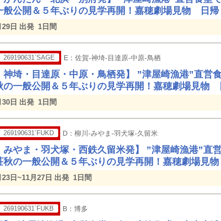
一般公開＆５年ぶりの見学再開！嘉穂劇場見物 日帰
月29日 出発
1日間
269190631`SAGE
E：佐賀-神埼-目達原-中原-鳥栖
・神埼・目達原・中原・鳥栖発】 ”津屋崎漁港”直営
秋の一般公開＆５年ぶりの見学再開！嘉穂劇場見物 
月30日 出発
1日間
269190631`FUKD
D：柳川-みやま-羽犬塚-久留米
・みやま・羽犬塚・西鉄久留米発】 ”津屋崎漁港”直
荘秋の一般公開＆５年ぶりの見学再開！嘉穂劇場見物
月23日~11月27日 出発
1日間
269190631`FUKB
B：博多