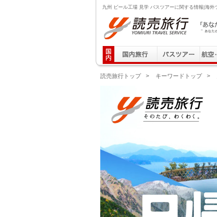
九州 ビール工場 見学 バスツアーに関する情報|海
読売旅行 「あなたの街から」旅にでる｜Yomiuri T
読売旅行トップ
>
キーワードトップ
>