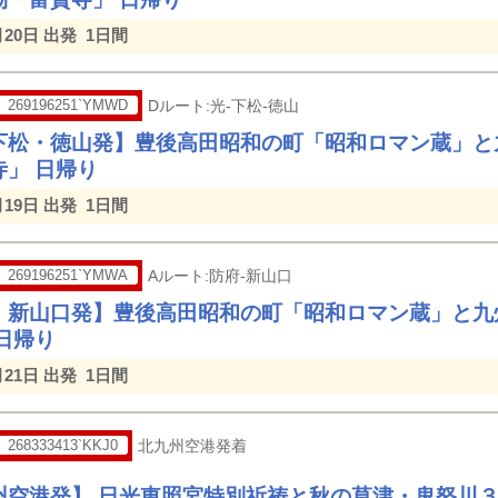
月20日 出発
1日間
269196251`YMWD
Dルート:光-下松-徳山
下松・徳山発】豊後高田昭和の町「昭和ロマン蔵」と
寺」 日帰り
月19日 出発
1日間
269196251`YMWA
Aルート:防府-新山口
・新山口発】豊後高田昭和の町「昭和ロマン蔵」と九
日帰り
月21日 出発
1日間
268333413`KKJ0
北九州空港発着
州空港発】 日光東照宮特別祈祷と秋の草津・鬼怒川