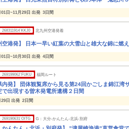
月01日~11月29日 出発
3日間
268311914`KKJ0
北九州空港発着
州空港発】 日本一早い紅葉の大雪山と雄大な錦に燃
月01日~10月30日 出発
4日間
269199062`FUKU
福岡ルート
県内発】 団体観覧席から見る第24回かごしま錦江湾
定で出現する曽木発電所遺構２日間
月29日 出発
2日間
269190631`OITG
G：大分-かんたん-北浜-別府
・かんたん・北浜・別府発】 ”津屋崎漁港”直営食堂