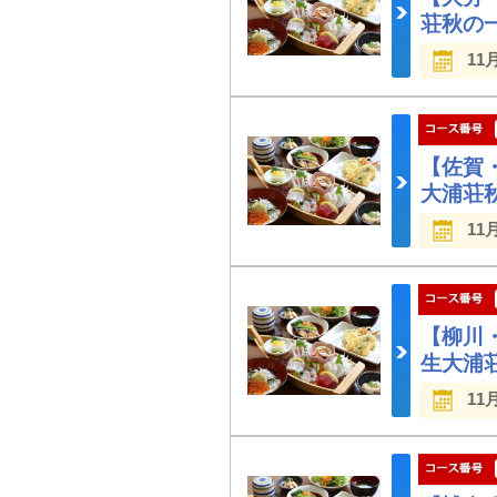
荘秋の
11
【佐賀
大浦荘
11
【柳川
生大浦
11