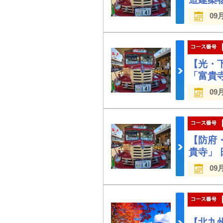
09
【光・
「富貴
09
【防府
貴寺」 
09
【北九