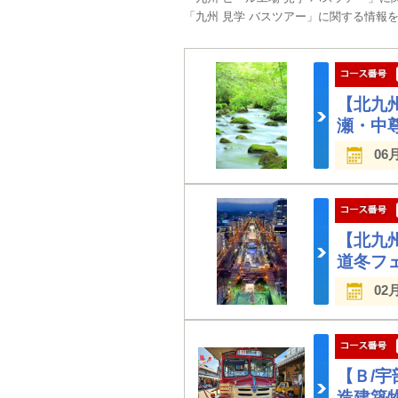
「九州 見学 バスツアー」に関する情報
【北九
瀬・中
06
【北九
道冬フ
02
【Ｂ/
造建築