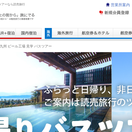
外ツアーなら読売旅行
営業所案内
ravel Service
九州 ビール工場 見学 バスツアー