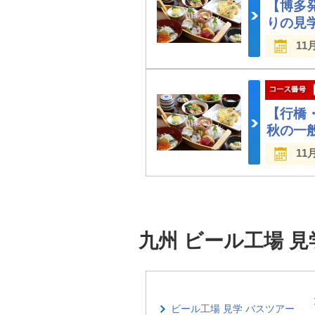
【博多
りの見
11
【行橋
秋の一
11
九州 ビール工場 
ビール工場 見学 バスツアー