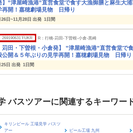
発】”津屋崎漁港”直営食堂で食す大漁御膳と麻生大
学再開！嘉穂劇場見物 日帰り
月26日~11月28日 出発
1日間
269190631`FUKR
R：行橋-苅田-下曽根-小倉-黒崎
・苅田・下曽根・小倉発】 ”津屋崎漁港”直営食堂で
般公開＆５年ぶりの見学再開！嘉穂劇場見物 日帰り
月25日 出発
1日間
見学 バスツアーに関連するキーワー
キリンビール 工場見学 バスツ
アー
ビール工場 九州