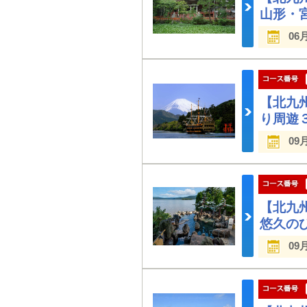
山形・
06
【北九
り周遊
09
【北九
悠久の
09