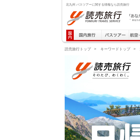
北九州 バスツアーに関する情報なら読売旅行
読売旅行 「あなたの街から」旅にでる｜Yomiuri T
読売旅行トップ
>
キーワードトップ
>