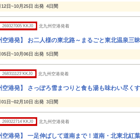
月12日~10月25日 出発
4日間
269327005`KKJ0
北九州空港発着
州空港発】 お二人様の東北路～まるごと東北温泉三
月05日~10月06日 出発
5日間
268311123`KKJ0
北九州空港発着
州空港発】 さっぽろ雪まつりと食も湯も味わい尽く
月01日~02月10日 出発
3日間
269322714`KKJ0
北九州空港発着
州空港発】 一足伸ばして道南まで！道南・北東北紅