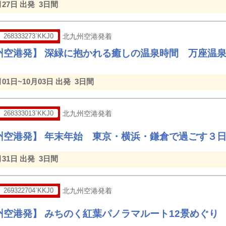
月27日 出発
3日間
268333273`KKJ0
北九州空港発着
州空港発】 深緑に抱かれる癒しの温泉時間 万座温
月01日~10月03日 出発
3日間
268333013`KKJ0
北九州空港発着
州空港発】 年末年始 東京・横浜・鎌倉で過ごす３
月31日 出発
3日間
269322704`KKJ0
北九州空港発着
州空港発】 みちのく紅葉パノラマルート12景めぐり