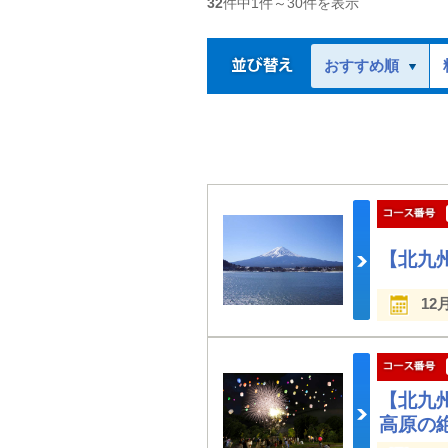
32
件中
1
件～
30
件を表示
おすすめ順
【北九
12
【北九
高原の