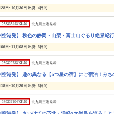
月28日~10月30日 出発
4日間
268333443`KKJ0
北九州空港発着
州空港発】 秋色の静岡・山梨・富士山ぐるり絶景紀
月06日~11月08日 出発
3日間
269322733`KKJ0
北九州空港発着
州空港発】 趣の異なる【5つ星の宿】にご宿泊！みち
月18日~10月29日 出発
3日間
269327104`KKJ0
北九州空港発着
州空港発】 さいはての下北・津軽2大半島を巡る！と