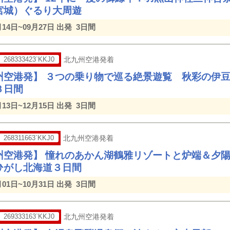
宮城）ぐるり大周遊
月14日~09月27日 出発
3日間
268333423`KKJ0
北九州空港発着
州空港発】 ３つの乗り物で巡る絶景遊覧 秋彩の伊
３日間
月13日~12月15日 出発
3日間
268311663`KKJ0
北九州空港発着
州空港発】 憧れのあかん湖鶴雅リゾートと炉端＆夕
ひがし北海道３日間
月01日~10月31日 出発
3日間
269333163`KKJ0
北九州空港発着