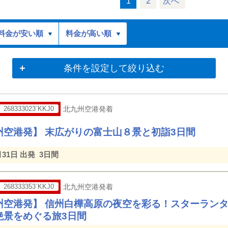
1
2
次へ
料金が安い順
料金が高い順
条件を設定して絞り込む
268333023`KKJ0
北九州空港発着
州空港発】 末広がりの富士山８景と初詣3日間
月31日 出発
3日間
268333353`KKJ0
北九州空港発着
州空港発】 信州白樺高原の夜空を彩る！スターラン
絶景をめぐる旅3日間