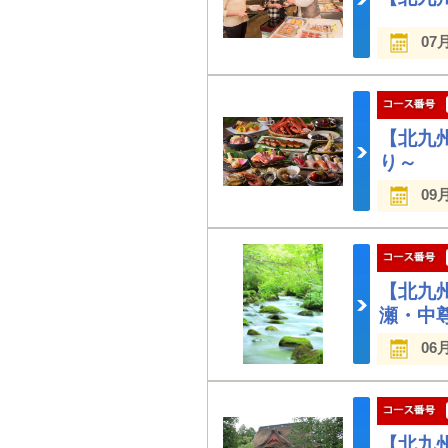
07
【北九
り～
09
【北九
瀬・中
06
【北九