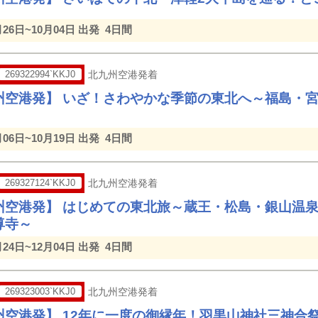
月26日~10月04日 出発
4日間
269322994`KKJ0
北九州空港発着
州空港発】 いざ！さわやかな季節の東北へ～福島・宮
月06日~10月19日 出発
4日間
269327124`KKJ0
北九州空港発着
州空港発】 はじめての東北旅～蔵王・松島・銀山温
尊寺～
月24日~12月04日 出発
4日間
269323003`KKJ0
北九州空港発着
州空港発】 12年に一度の御縁年！羽黒山神社三神合