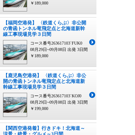
￥189,000
【福岡空港発】 〈鉄道くらぶ〉非公開
の青函トンネル竜飛定点と北海道新幹
線工事現場見学３日間
コース番号263617103`FUK0
08月29日~09月08日 出発
3日間
￥189,000
【鹿児島空港発】 〈鉄道くらぶ〉非公
開の青函トンネル竜飛定点と北海道新
幹線工事現場見学３日間
コース番号263617103`KOJ0
08月29日~09月08日 出発
3日間
￥199,000
【関西空港発着】行きドキ！北海道～
涼景・絶景・グルメ～3日間