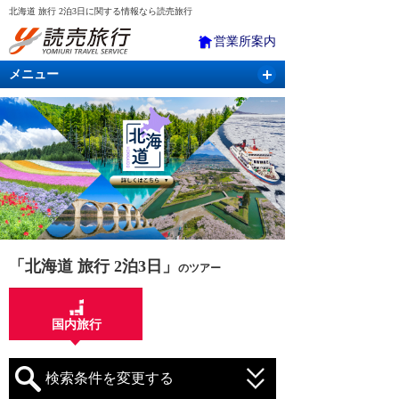
北海道 旅行 2泊3日に関する情報なら読売旅行
営業所案内
メニュー
国内旅行
バスツアー
海外旅行
クルーズ
航空・ＪＲ＋宿泊
航空券＆ホテル
「北海道 旅行 2泊3日」
のツアー
国内旅行
検索条件を変更する