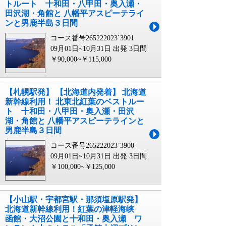
トルート 十和田・八甲田・奥入瀬・
田沢湖・角館と 八幡平アスピーテライ
ンと男鹿半島３日間
コース番号265222023`3901
09月01日~10月31日 出発
3日間
￥90,000~￥115,000
【札幌駅発】 【北海道内発着】 北海道
新幹線利用！ 北東北紅葉のベストルー
ト 十和田・八甲田・奥入瀬・田沢
湖・角館と 八幡平アスピーテラインと
男鹿半島３日間
コース番号265222023`3900
09月01日~10月31日 出発
3日間
￥100,000~￥125,000
【小山駅・宇都宮駅・那須塩原駅発】
北海道新幹線利用！紅葉の津軽海峡
函館・大沼公園と十和田・奥入瀬 ワ