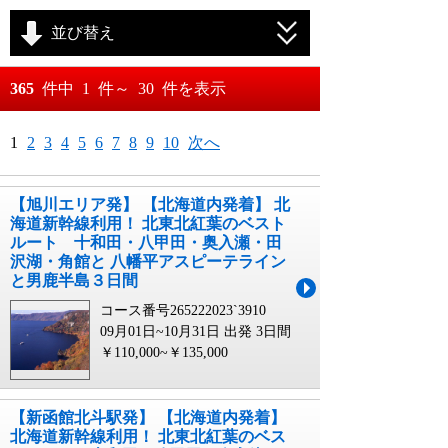
並び替え
おすすめ順
365
件中
1
件～
30
件を表示
料金が安い順
月
日～
1
2
3
4
5
6
7
8
9
10
次へ
料金が高い順
月
日
【旭川エリア発】 【北海道内発着】 北
海道新幹線利用！ 北東北紅葉のベスト
ルート 十和田・八甲田・奥入瀬・田
沢湖・角館と 八幡平アスピーテライン
と男鹿半島３日間
コース番号265222023`3910
09月01日~10月31日 出発
3日間
￥110,000~￥135,000
【新函館北斗駅発】 【北海道内発着】
北海道新幹線利用！ 北東北紅葉のベス