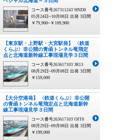
ペシャル北海道～３日間
コース番号267311243`HND0
05月24日~10月08日 出発
3日間
￥79,900~￥109,900
【東京駅・上野駅・大宮駅発】 〈鉄道
くらぶ〉非公開の青函トンネル竜飛定
点と北海道新幹線工事現場見学３日間
コース番号263617103`JR13
08月29日~09月08日 出発
3日間
￥159,000
【大分空港発】 〈鉄道くらぶ〉非公開
の青函トンネル竜飛定点と北海道新幹
線工事現場見学３日間
コース番号263617103`OIT0
08月29日~09月08日 出発
3日間
￥199,000