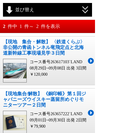
並び替え
おすすめ順
2
件中
1
件～
2
件を表示
料金が安い順
【現地 集合・解散】 〈鉄道くらぶ〉
月
日～
非公開の青函トンネル竜飛定点と北海
料金が高い順
道新幹線工事現場見学３日間
月
日
コース番号263617103`LAND
08月29日~09月08日 出発
3日間
￥120,000
【現地集合/解散】 《銅印帳》第１回ジ
ャパニーズウイスキー蒸留所めぐりモ
ニターツアー２日間
コース番号263657222`LAND
09月01日~09月30日 出発
2日間
￥79,900