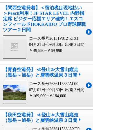
【関西空港発着】＜宿泊税は現地払い
＞Peach利用！3F STAR LEVEL 内野指
定席 ビジター応援エリア確約！エスコ
ンフィールドHOKKAIDO プロ野球観戦
ツアー２日間
コース番号26131P012`KIX1
04月21日~09月30日 出発
2日間
￥49,990~￥69,990
【青森空港発】 ≪登山≫大雪山縦走
（黒岳～旭岳）と層雲峡温泉３日間＊
コース番号263611533`AOJ0
07月01日~09月30日 出発
3日間
￥169,000~￥184,000
【秋田空港発】 ≪登山≫大雪山縦走
（黒岳～旭岳）と層雲峡温泉３日間＊
コース番号263611533`AXT0