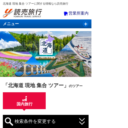
北海道 現地 集合 ツアーに関する情報なら読売旅行
営業所案内
メニュー
国内旅行
バスツアー
海外旅行
クルーズ
航空・ＪＲ＋宿泊
航空券＆ホテル
「北海道 現地 集合 ツアー」
のツアー
国内旅行
検索条件を変更する