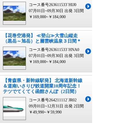
コース番号263611533`HIJ0
07月01日~09月30日 出発
3日間
￥169,000~￥184,000
【花巻空港発】 ≪登山≫大雪山縦走
（黒岳～旭岳）と層雲峡温泉３日間＊
コース番号263611533`HNA0
07月01日~09月30日 出発
3日間
￥169,000~￥184,000
【青森県・新幹線駅発】 北海道新幹線
＆道南いさりび鉄道開業10周年記念！
テツでてくてく函館さんぽ（2日間）
コース番号264211112`JR02
09月01日~12月31日 出発
2日間
￥49,990~￥59,990