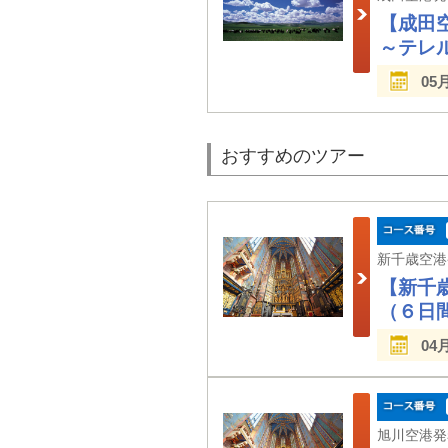
【成田
～テレ
05
おすすめのツアー
【新千
（６日
04