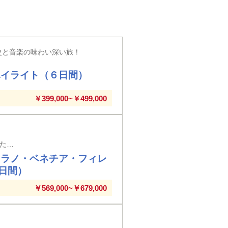
史と音楽の味わい深い旅！
ハイライト（６日間）
￥399,000~￥499,000
成田空港発着 ベネチアでのゴンドラ遊覧、カプリ島での青の洞窟、時が止まった古代都市ポンペイ遺跡など毎日が感動の連続！
ミラノ・ベネチア・フィレ
日間）
￥569,000~￥679,000