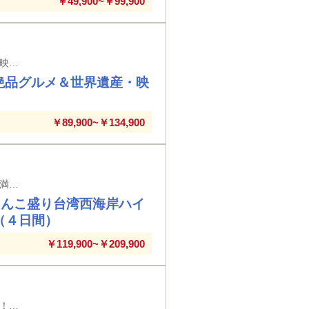
￥49,900~￥99,900
成田空港発着 たっぷり観光付！港町・釜山ならではの地元グルメ以外も人気の映えスポットなど内容盛りだくさん！！
の絶品グルメ＆世界遺産・映
￥89,900~￥134,900
成田空港発着 往路は高雄便、復路は台北便利用！南から北へ西海岸の見どころ満載で縦断！
てんこ盛り台湾西海岸ハイ
（４日間）
￥119,900~￥209,900
成田空港発着 初めてのモンゴル旅行に最適！成田⇔ウランバートル直行便利用！遊牧民とふれあい、伝統的な移動式住居ゲルに宿泊して異文化をたっぷり体感！！