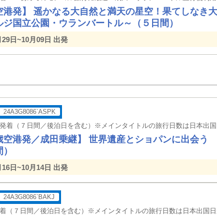
空港発】 遥かなる大自然と満天の星空！果てしなき
ルジ国立公園・ウランバートル～（５日間）
月29日~10月09日 出発
24A3G8086`ASPK
歳空港発／成田乗継】 世界遺産とショパンに出会う
間）
月16日~10月14日 出発
24A3G8086`BAKJ