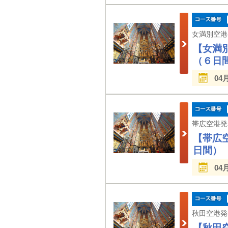
【女満
（６日
04
【帯広
日間）
04
【秋田