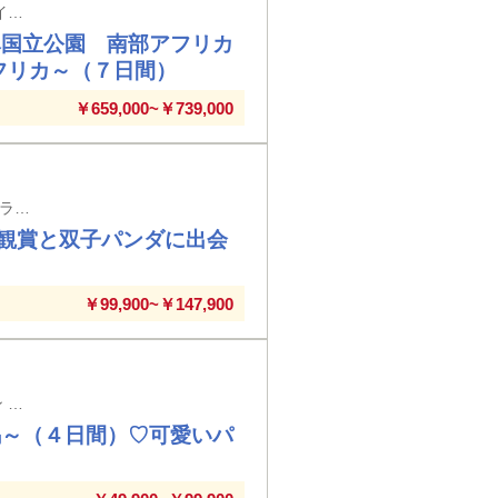
成田空港発着 ビクトリアの滝から喜望峰へ 野生と絶景が交差する4カ国をハイライト周遊！
ベ国立公園 南部アフリカ
フリカ～（７日間）
￥659,000~￥739,000
成田空港発着 香港島東北部のハーバーサイドに位置する「ホテルアレクサンドラ」２連泊！最寄りのMRT駅まで徒歩約3分の好立地！！
景観賞と双子パンダに出会
￥99,900~￥147,900
成田空港発着 「グランド・レゼン・ホテル・無錫（旧ダブルツリー･バイ･ヒルトン 無錫）」＆「ヒルトン上海奉賢」でごゆっくり！
錫～（４日間）♡可愛いパ