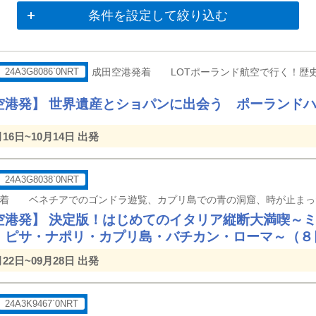
条件を設定して絞り込む
24A3G8086`0NRT
成田空港発着 LOTポーランド航空で行く！歴
空港発】 世界遺産とショパンに出会う ポーランド
月16日~10月14日 出発
24A3G8038`0NRT
空港発】 決定版！はじめてのイタリア縦断大満喫～
・ピサ・ナポリ・カプリ島・バチカン・ローマ～（８
月22日~09月28日 出発
24A3K9467`0NRT