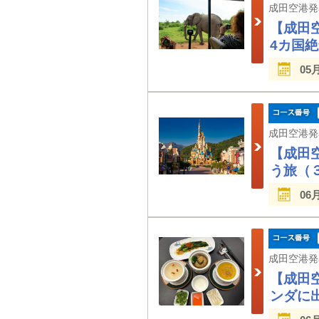
【成田
4カ国
05
【成田
う旅（
06
【成田
ンダに