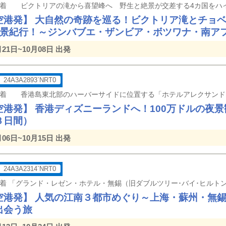
空港発】 大自然の奇跡を巡る！ビクトリア滝とチョ
絶景紀行！～ジンバブエ・ザンビア・ボツワナ・南ア
月21日~10月08日 出発
24A3A2893`NRT0
空港発】 香港ディズニーランドへ！100万ドルの夜
３日間）
月06日~10月15日 出発
24A3A2314`NRT0
空港発】 人気の江南３都市めぐり～上海・蘇州・無
出会う旅