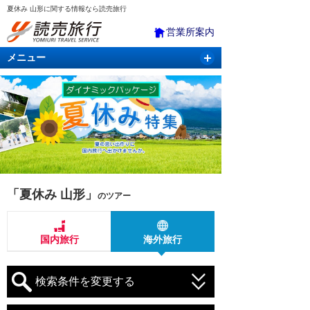
夏休み 山形に関する情報なら読売旅行
営業所案内
メニュー
国内旅行
バスツアー
海外旅行
クルーズ
航空・ＪＲ＋宿泊
航空券＆ホテル
「夏休み 山形」
のツアー
国内旅行
海外旅行
検索条件を変更する