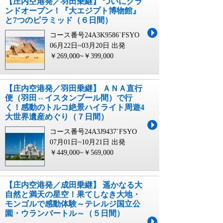
【庄内空港発／羽田乗継】 ついにグラ
ンドオープン！『大エジプト博物館』
と7つのピラミッド（６日間）
コース番号24A3K9586`FSYO
06月22日~03月20日 出発
￥269,000~￥399,000
【庄内空港発／羽田乗継】 ＡＮＡ直行
便（羽田⇔イスタンブール間）で行
く！感動のトルコ絶景ハイライト周遊4
大世界遺産めぐり（７日間）
コース番号24A3J9437`FSYO
07月01日~10月21日 出発
￥449,000~￥569,000
【庄内空港発／成田乗継】 遥かなる大
自然と満天の星空！果てしなき大地・
モンゴルで感動体験～テレルジ国立公
園・ウランバートル～（５日間）