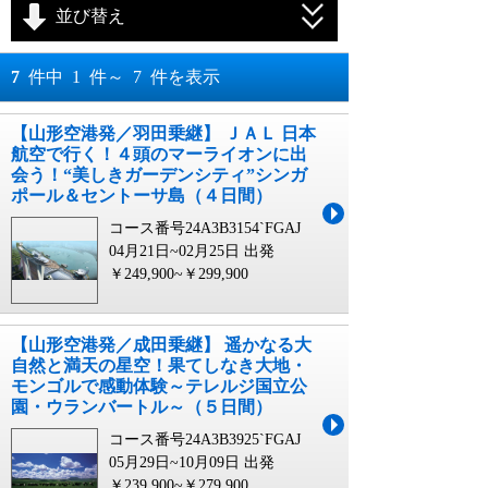
並び替え
おすすめ順
7
件中
1
件～
7
件を表示
料金が安い順
【山形空港発／羽田乗継】 ＪＡＬ 日本
月
日～
航空で行く！４頭のマーライオンに出
料金が高い順
会う！“美しきガーデンシティ”シンガ
月
日
ポール＆セントーサ島（４日間）
コース番号24A3B3154`FGAJ
04月21日~02月25日 出発
￥249,900~￥299,900
【山形空港発／成田乗継】 遥かなる大
自然と満天の星空！果てしなき大地・
モンゴルで感動体験～テレルジ国立公
園・ウランバートル～（５日間）
コース番号24A3B3925`FGAJ
05月29日~10月09日 出発
￥239,900~￥279,900