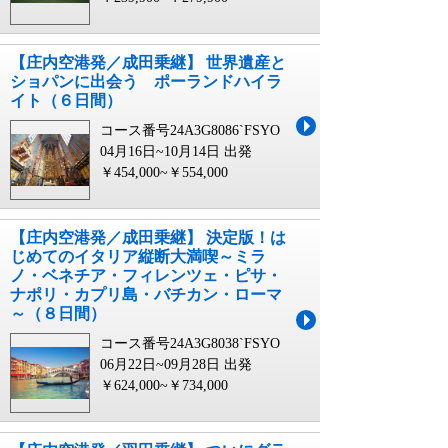
【庄内空港発／成田乗継】 世界遺産と
ショパンに出会う ポーランドハイラ
イト（６日間）
コース番号24A3G8086`FSYO
04月16日~10月14日 出発
￥454,000~￥554,000
【庄内空港発／成田乗継】 決定版！は
じめてのイタリア縦断大満喫～ミラ
ノ・ベネチア・フィレンツェ・ピサ・
ナポリ・カプリ島・バチカン・ローマ
～（８日間）
コース番号24A3G8038`FSYO
06月22日~09月28日 出発
￥624,000~￥734,000