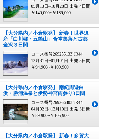
05月13日~10月28日 出発
4日間
￥149,000~￥189,000
【大分県内／小倉駅発】 新春！世界遺
産「白川郷・五箇山」合掌集落と古都
金沢３日間
コース番号269255133`JR44
12月31日~01月01日 出発
3日間
￥94,900~￥109,900
【大分県内／小倉駅発】 南紀周遊白
浜・勝浦温泉と伊勢神宮両参り3日間
コース番号269266303`JR44
04月02日~12月10日 出発
3日間
￥89,900~￥105,900
【大分県内／小倉駅発】 新春！多賀大