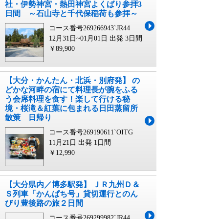
社・伊勢神宮・熱田神宮よくばり参拝3
日間 ～石山寺と千代保稲荷も参拝～
コース番号269266943`JR44
12月31日~01月01日 出発
3日間
￥89,900
【大分・かんたん・北浜・別府発】 の
どかな河畔の宿にて料理長が腕をふる
う会席料理を食す！楽して行ける秘
境・桜滝＆紅葉に包まれる日田蒸留所
散策 日帰り
コース番号269190611`OITG
11月21日 出発
1日間
￥12,990
【大分県内／博多駅発】 ＪＲ九州Ｄ＆
Ｓ列車「かんぱち号」貸切運行とのん
びり豊後路の旅２日間
コース番号269299982`JR44