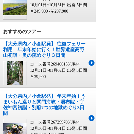
10月01日~10月31日 出発
5日間
￥249,900~￥297,900
おすすめのツアー
【大分県内／小倉駅発】 往復フェリー
利用 年末年始に行く！世界遺産高野
山初詣・奥の院めぐり３日間
コース番号269466153`JR44
12月31日~01月02日 出発
3日間
￥39,900
【大分県内／小倉駅発】 年末年始！う
まいもん巡りと関門海峡・湯布院・宇
佐神宮初詣・別府7つの地獄めぐり3日
間
コース番号267299703`JR44
12月30日~01月01日 出発
3日間