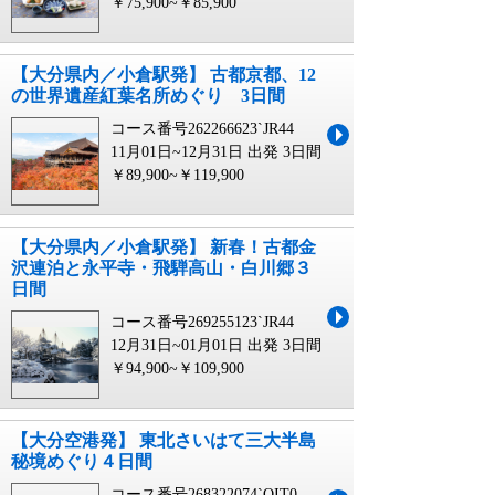
￥75,900~￥85,900
【大分県内／小倉駅発】 古都京都、12
の世界遺産紅葉名所めぐり 3日間
コース番号262266623`JR44
11月01日~12月31日 出発
3日間
￥89,900~￥119,900
【大分県内／小倉駅発】 新春！古都金
沢連泊と永平寺・飛騨高山・白川郷３
日間
コース番号269255123`JR44
12月31日~01月01日 出発
3日間
￥94,900~￥109,900
【大分空港発】 東北さいはて三大半島
秘境めぐり４日間
コース番号268322074`OIT0