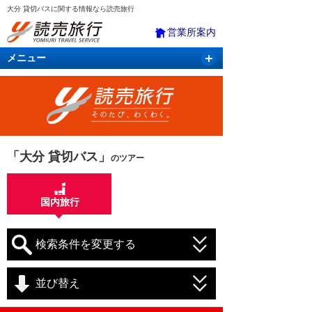
大分 貸切バスに関する情報なら読売旅行
営業所案内
メニュー
国内旅行
バスツアー
海外旅行
クルーズ
航空・ＪＲ＋宿泊
航空券＆ホテル
「大分 貸切バス」
のツアー
国内旅行
検索条件を変更する
並び替え