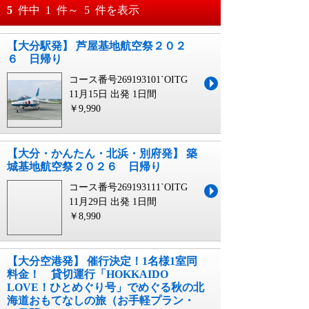
おすすめ順
5
件中
1
件～
5
件を表示
料金が安い順
【大分駅発】 芦屋基地航空祭２０２
月
日～
６ 日帰り
料金が高い順
月
日
コース番号269193101`OITG
11月15日 出発
1日間
￥9,990
【大分・かんたん・北浜・別府発】 築
城基地航空祭２０２６ 日帰り
コース番号269193111`OITG
11月29日 出発
1日間
￥8,990
【大分空港発】 催行決定！1名様1室同
料金！ 貸切運行「HOKKAIDO
LOVE！ひとめぐり号」でめぐる秋の北
海道おもてなしの旅（お手軽プラン・