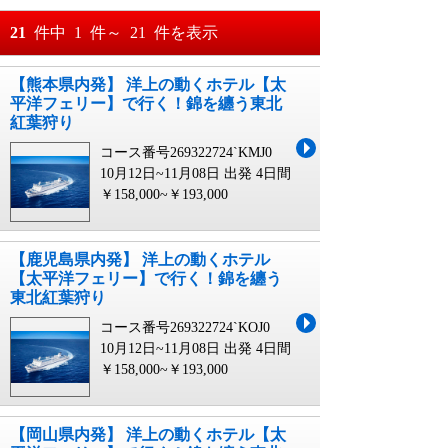
おすすめ順
21
件中
1
件～
21
件を表示
料金が安い順
【熊本県内発】 洋上の動くホテル【太
月
日～
平洋フェリー】で行く！錦を纏う東北
料金が高い順
紅葉狩り
月
日
コース番号269322724`KMJ0
10月12日~11月08日 出発
4日間
￥158,000~￥193,000
【鹿児島県内発】 洋上の動くホテル
【太平洋フェリー】で行く！錦を纏う
東北紅葉狩り
コース番号269322724`KOJ0
10月12日~11月08日 出発
4日間
￥158,000~￥193,000
【岡山県内発】 洋上の動くホテル【太