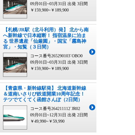
09月01日~03月31日 出発
3日間
￥159,900~￥189,900
【札幌/JR駅（北斗利用）発】 北から南
へ新幹線で日本縦断！ 指宿温泉に泊ま
る 世界遺産「仙厳園」・国宝「霧島神
宮」・知覧（３日間）
コース番号265290103`OBO0
09月01日~03月31日 出発
3日間
￥159,900~￥189,900
【青森県・新幹線駅発】 北海道新幹線
＆道南いさりび鉄道開業10周年記念！
テツでてくてく函館さんぽ（2日間）
コース番号264211112`JR02
09月01日~12月31日 出発
2日間
￥49,990~￥59,990