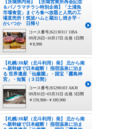
【茨城県内発】 【茨城営業所再会記念
＆パノラマチラシ特別企画】「土浦魚
市場食堂」まぐろ食べ放題と人気の工
場直売所！筑波ハムと蔵出し焼き芋・
かいつか 日帰り
コース番号262130311`1IBA
09月26日~10月17日 出発
1日間
￥8,990
【札幌/JR駅（北斗利用）発】 北から南
へ新幹線で日本縦断！ 指宿温泉に泊ま
る 世界遺産「仙厳園」・国宝「霧島神
宮」・知覧（３日間）
コース番号265290103`AKJ0
09月01日~03月31日 出発
3日間
￥159,900~￥189,900
【札幌/JR駅（北斗利用）発】 北から南
へ新幹線で日本縦断！ 指宿温泉に泊ま