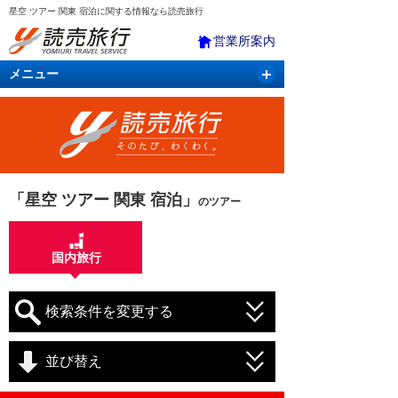
星空 ツアー 関東 宿泊に関する情報なら読売旅行
営業所案内
メニュー
国内旅行
バスツアー
海外旅行
クルーズ
航空・ＪＲ＋宿泊
航空券＆ホテル
「星空 ツアー 関東 宿泊」
のツアー
国内旅行
検索条件を変更する
並び替え