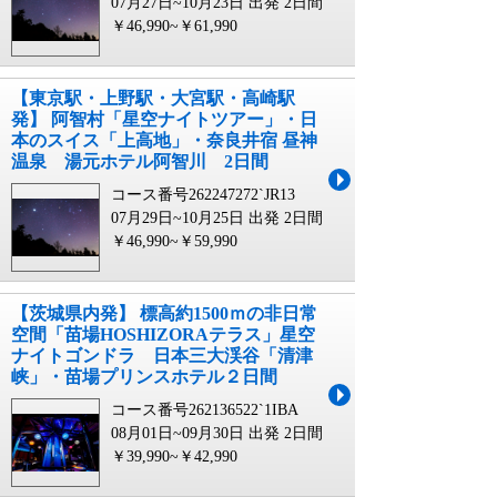
07月27日~10月23日 出発
2日間
￥46,990~￥61,990
【東京駅・上野駅・大宮駅・高崎駅
発】 阿智村「星空ナイトツアー」・日
本のスイス「上高地」・奈良井宿 昼神
温泉 湯元ホテル阿智川 2日間
コース番号262247272`JR13
07月29日~10月25日 出発
2日間
￥46,990~￥59,990
【茨城県内発】 標高約1500ｍの非日常
空間「苗場HOSHIZORAテラス」星空
ナイトゴンドラ 日本三大渓谷「清津
峡」・苗場プリンスホテル２日間
コース番号262136522`1IBA
08月01日~09月30日 出発
2日間
￥39,990~￥42,990