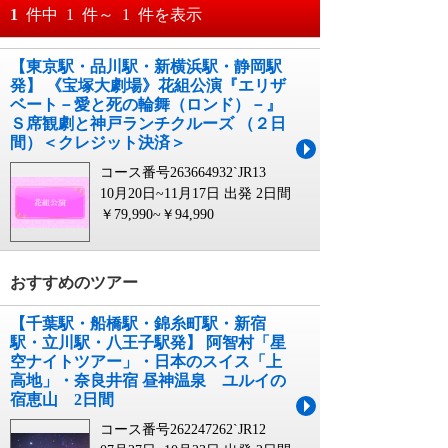
おすすめ順
1
件中
1
件～
1
件を表示
料金が安い順
【東京駅・品川駅・新横浜駅・静岡駅
月
日～
発】 《宝塚大劇場》花組公演『エリザ
料金が高い順
ベート－愛と死の輪舞（ロンド）－』
月
日
Ｓ席観劇と神戸ランチクルーズ （２日
間）＜クレジット決済＞
コース番号263664932`JR13
10月20日~11月17日 出発
2日間
￥79,990~￥94,990
おすすめのツアー
【千葉駅・船橋駅・錦糸町駅・新宿
駅・立川駅・八王子駅発】 阿智村「星
空ナイトツアー」・日本のスイス「上
高地」・奈良井宿 昼神温泉 ユルイの
宿恵山 2日間
コース番号262247262`JR12