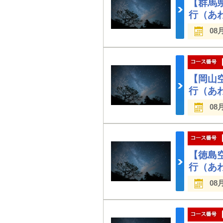
【群馬
行（あ
08
【岡山
行（あ
08
【徳島
行（あ
08