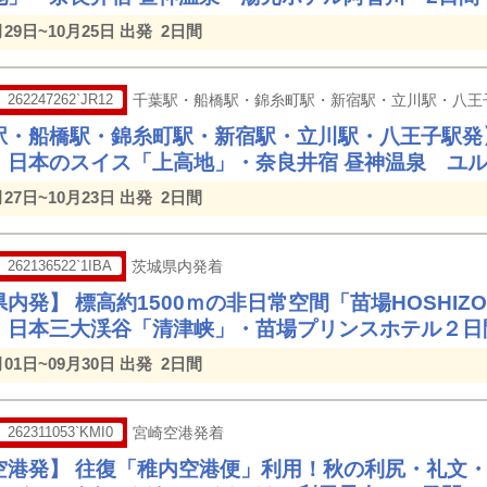
月29日~10月25日 出発
2日間
262247262`JR12
千葉駅・船橋駅・錦糸町駅・新宿駅・立川駅・八王
駅・船橋駅・錦糸町駅・新宿駅・立川駅・八王子駅発
・日本のスイス「上高地」・奈良井宿 昼神温泉 ユル
月27日~10月23日 出発
2日間
262136522`1IBA
茨城県内発着
内発】 標高約1500ｍの非日常空間「苗場HOSHI
 日本三大渓谷「清津峡」・苗場プリンスホテル２日
月01日~09月30日 出発
2日間
262311053`KMI0
宮崎空港発着
空港発】 往復「稚内空港便」利用！秋の利尻・礼文