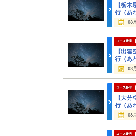
【栃木
行（あ
08
【出雲
行（あ
08
【大分
行（あ
08