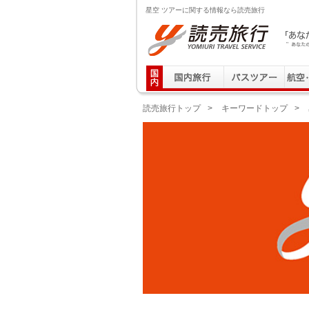
星空 ツアーに関する情報なら読売旅行
読売旅行 「あなたの街から」旅にでる｜Yomiuri T
読売旅行トップ
>
キーワードトップ
>