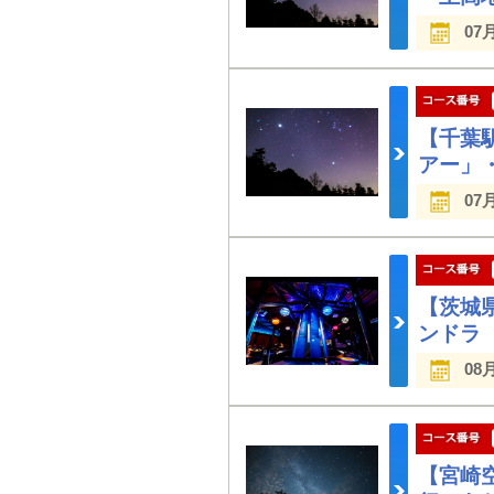
07
【千葉
アー」
07
【茨城県
ンドラ
08
【宮崎