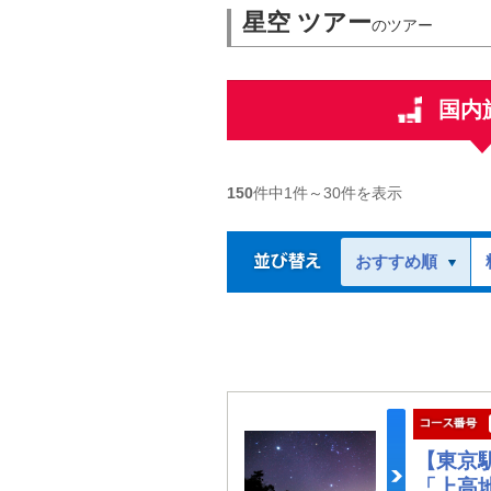
星空 ツアー
のツアー
国内
150
件中
1
件～
30
件を表示
おすすめ順
【東京
「上高