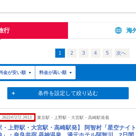
旅行
海
1
2
3
4
5
次へ
料金が安い順
料金が高い順
条件を設定して絞り込む
262247272`JR13
東京駅・上野駅・大宮駅・高崎駅発着
駅・上野駅・大宮駅・高崎駅発】 阿智村「星空ナイ
地」・奈良井宿 昼神温泉 湯元ホテル阿智川 2日間