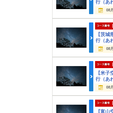
行（あ
08
【茨城
行（あ
08
【米子
行（あ
08
【富山