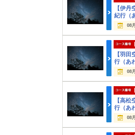
【伊丹
紀行（
08
【羽田
行（あ
08
【高松
行（あ
08