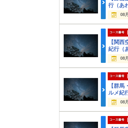
行（あ
08
【関西
紀行（
08
【群馬
ルメ紀
08