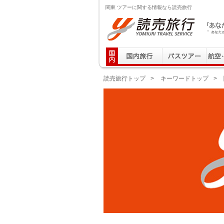
関東 ツアーに関する情報なら読売旅行
読売旅行 「あなたの街から」旅にでる｜Yomiuri T
読売旅行トップ
>
キーワードトップ
>