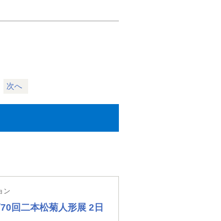
次へ
ョン
0回二本松菊人形展 2日