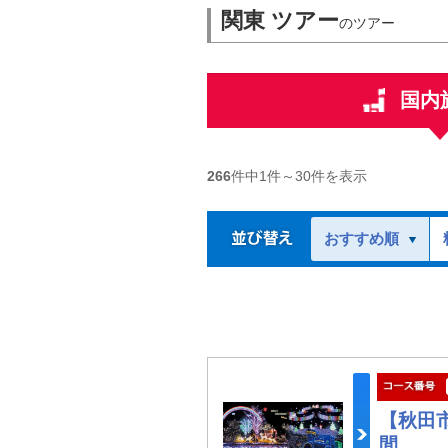
関東 ツアー
のツアー
国内
266
件中
1
件～
30
件を表示
おすすめ順
【秋田
間