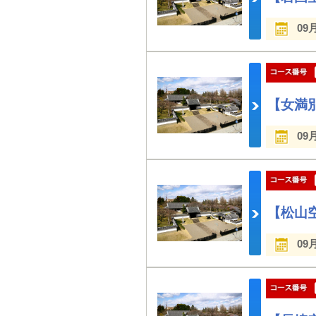
09
【女満別
09
【松山空
09