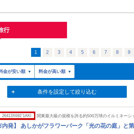
旅行
1
2
3
4
5
6
7
8
9
料金が安い順
料金が高い順
条件を設定して絞り込む
26413X692`1AKI
関東最大級の規模を誇る約500万球のイルミネーシ
市内発】 あしかがフラワーパーク「光の花の庭」と第7