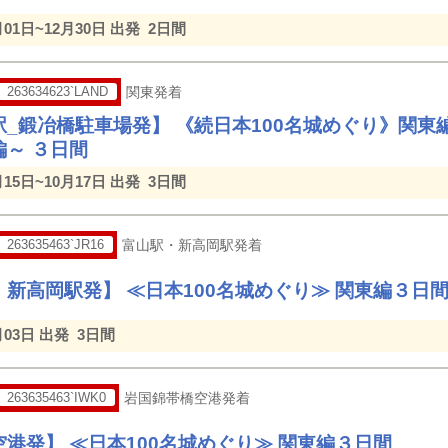
月01日~12月30日 出発
2日間
263634623`LAND
関東発着
_鍛冶橋駐車場発】 《続日本100名城めぐり》関東
編～ ３日間
月15日~10月17日 出発
3日間
263635463`JR16
富山駅・新高岡駅発着
・新高岡駅発】 ≪日本100名城めぐり≫ 関東編３日
月03日 出発
3日間
263635463`IWK0
岩国錦帯橋空港発着
港発】 ≪日本100名城めぐり≫ 関東編３日間