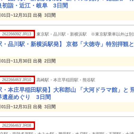
良初詣・近江・岐阜 3日間
月01日~12月31日 出発
3日間
262266092`JR13
東京駅・品川駅・新横浜駅 ※東京駅乗車以外は別
駅・品川駅・新横浜駅発】 京都「大徳寺」特別拝観
月01日~11月30日 出発
2日間
262266463`JR10
高崎駅・本庄早稲田駅・熊谷駅
駅・本庄早稲田駅発】大和郡山 「大河ドラマ館」と 
界遺産めぐり 3日間
月01日~12月31日 出発
3日間
262266463`JR08