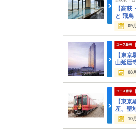
【高萩
と 飛
09
【東京
山延暦
08
【東京
産、聖
10