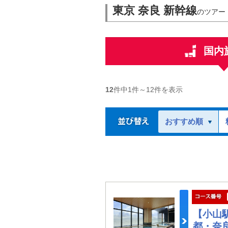
東京 奈良 新幹線
のツアー
国内
12
件中
1
件～
12
件を表示
おすすめ順
【小山
都・奈