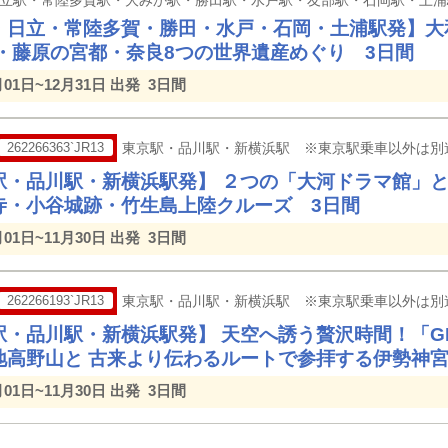
・日立・常陸多賀・勝田・水戸・石岡・土浦駅発】大
鳥・藤原の宮都・奈良8つの世界遺産めぐり 3日間
月01日~12月31日 出発
3日間
262266363`JR13
東京駅・品川駅・新横浜駅 ※東京駅乗車以外は別
駅・品川駅・新横浜駅発】 ２つの「大河ドラマ館」と
寺・小谷城跡・竹生島上陸クルーズ 3日間
月01日~11月30日 出発
3日間
262266193`JR13
東京駅・品川駅・新横浜駅 ※東京駅乗車以外は別
駅・品川駅・新横浜駅発】 天空へ誘う贅沢時間！「G
地高野山と 古来より伝わるルートで参拝する伊勢神宮
月01日~11月30日 出発
3日間