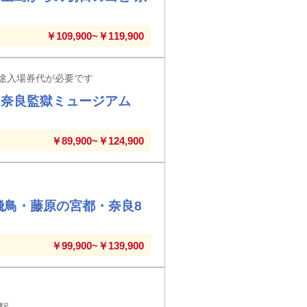
￥109,900~￥119,900
途入場券代が必要です
と奈良監獄ミュージアム
￥89,900~￥124,900
飛鳥・藤原の宮都・奈良8
￥99,900~￥139,900
高萩駅・日立駅・常陸多賀駅・大みか駅・勝田駅・水戸駅・友部駅・石岡駅・土浦駅・牛久駅・龍ヶ崎市駅