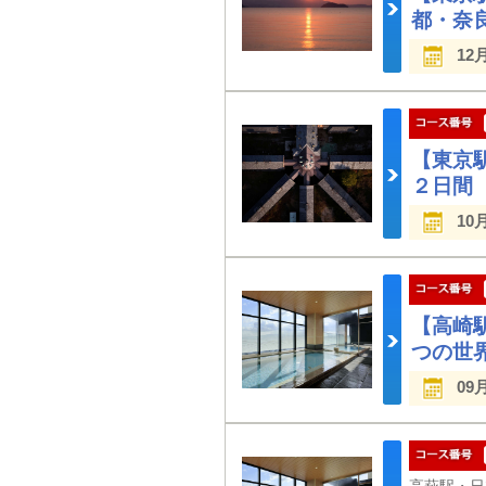
都・奈
12
【東京
２日間
10
【高崎
つの世
09