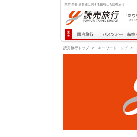
東京 奈良 新幹線に関する情報なら読売旅行
読売旅行 「あなたの街から」旅にでる｜Yomiuri T
読売旅行トップ
>
キーワードトップ
>