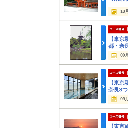
10
【東京
都・奈
09
【東京
奈良8
09
【東京