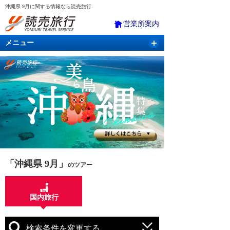
沖縄県 9月に関する情報なら読売旅行
営業所案内
メニュー
国内旅行
バスツアー
海外旅行
クルーズ
航空・ＪＲ＋宿泊
航空券＆ホテル
「沖縄県 9月」
のツアー
国内旅行
検索条件を変更する