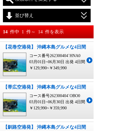
並び替え
おすすめ順
14
件中
1
件～
14
件を表示
料金が安い順
【花巻空港発】 沖縄本島グルメな4日間
月
日～
コース番号262300404`HNA0
料金が高い順
月
日
03月01日~06月30日 出発
4日間
￥129,990~￥349,990
【帯広空港発】 沖縄本島グルメな4日間
コース番号262300404`OBO0
03月01日~06月30日 出発
4日間
￥129,990~￥359,990
【釧路空港発】 沖縄本島グルメな4日間